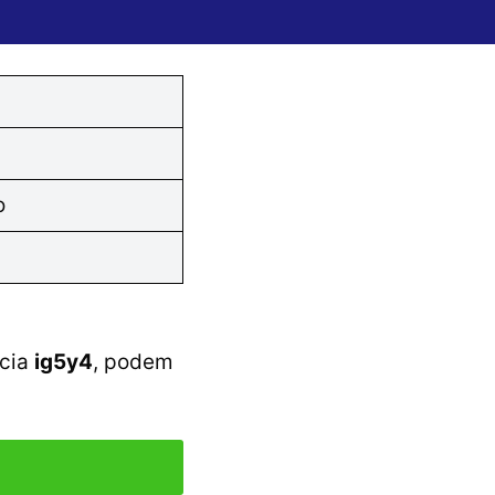
o
ncia
ig5y4
, podem