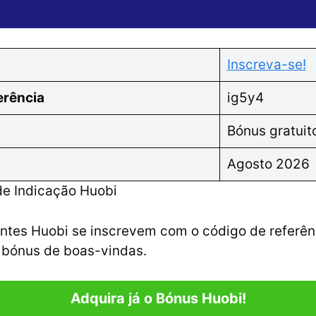
Inscreva-se!
erência
ig5y4
Bónus gratuit
Agosto 2026
e Indicação Huobi
ntes Huobi se inscrevem com o código de referê
 bónus de boas-vindas.
Adquira já o Bónus Huobi!