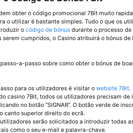
odem obter o código promocional 7Bit muito rapi
a o utilizar é bastante simples. Tudo o que os uti
troduzir o
código de bónus
durante o processo de 
os serem cumpridos, o Casino atribuirá o bónus de
 passo-a-passo sobre como obter o bónus de boa
asso para os utilizadores é visitar o
website 7Bit
.
o casino 7Bit, todos os utilizadores precisam de 
clicando no botão “SIGNAR”. O botão verde de insc
o canto superior direito do ecrã.
 utilizadores serão solicitados a introduzir todas 
 tais como o seu e-mail e palavra-chave.