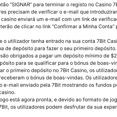
tão “SIGNAR” para terminar o registo no Casino 7B
ores precisam de verificar o e-mail que introduzi
t casino enviará um e-mail com um link de verific
 terão de clicar no link “Confirmar a Minha Conta”
 o utilizador tenha entrado na sua conta 7Bit Cas
na de depósito para fazer o seu primeiro depósito
s são obrigados a pagar um depósito mínimo de $2
pósito para se qualificar para o bónus de boas-vi
r o primeiro depósito no 7Bit Casino, os utilizado
e receberam o bónus de boas-vindas. Os utilizador
 o e-mail enviado pela 7Bit mostrando os fundos 
casino.
jogo está agora pronta, e devido ao formato de jo
7Bit, os utilizadores podem desfrutar da sua exper