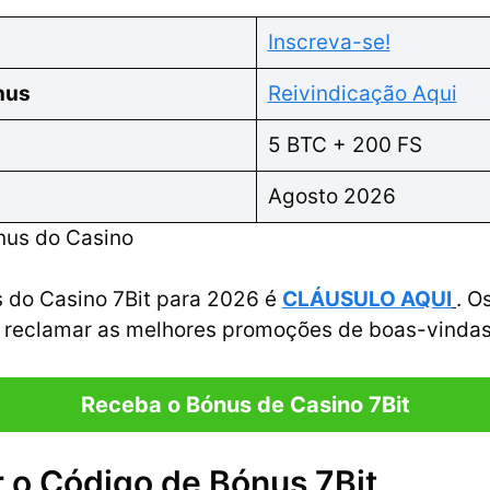
Inscreva-se!
nus
Reivindicação Aqui
5 BTC + 200 FS
Agosto 2026
nus do Casino
 do Casino 7Bit para 2026 é
CLÁUSULO AQUI
. O
reclamar as melhores promoções de boas-vindas 
Receba o Bónus de Casino 7Bit
 o Código de Bónus 7Bit