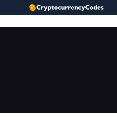
Saltar
para
o
conteúdo