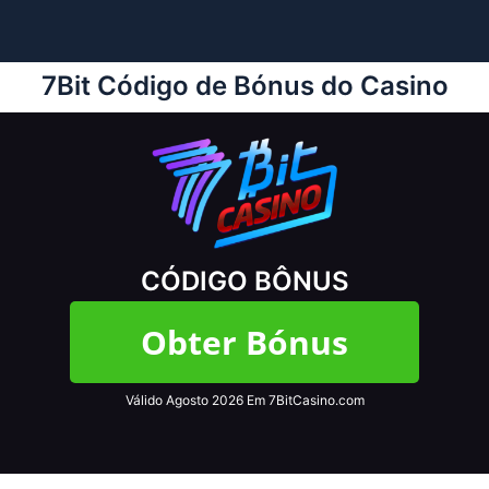
7Bit Código de Bónus do Casino
CÓDIGO BÔNUS
Obter Bónus
Válido Agosto 2026 Em 7BitCasino.com