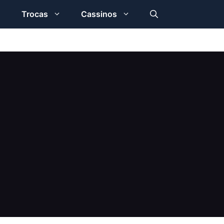
Trocas
Cassinos