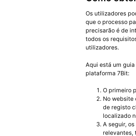
Os utilizadores p
que o processo par
precisarão é de in
todos os requisit
utilizadores.
Aqui está um guia
plataforma 7Bit:
O primeiro p
No website d
de registo 
localizado n
A seguir, os
relevantes,