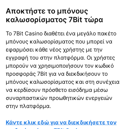
Αποκτήστε το μπόνους
καλωσορίσματος 7Bit τώρα
Το 7Bit Casino διαθέτει ένα μεγάλο πακέτο
μπόνους καλωσορίσματος που μπορεί να
εφαρμόσει κάθε νέος χρήστης με την
εγγραφή του στην πλατφόρμα. Οι χρήστες
μπορούν να χρησιμοποιήσουν τον κωδικό
προσφοράς 7Bit για να διεκδικήσουν το
μπόνους καλωσορίσματος και στη συνέχεια
να κερδίσουν πρόσθετο εισόδημα μέσω
συναρπαστικών προωθητικών ενεργειών
στην πλατφόρμα.
Κάντε κλικ εδώ για να διεκδικήσετε τον