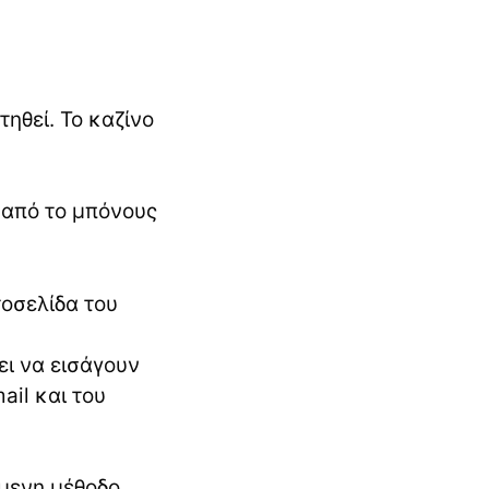
ηθεί. Το καζίνο
 από το μπόνους
τοσελίδα του
ει να εισάγουν
ail και του
ώμενη μέθοδο