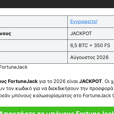
Εγγραφείτε!
νους
JACKPOT
6,5 BTC + 350 FS
Αύγουστος 2026
FortuneJack
υς FortuneJack
για το 2026 είναι
JACKPOT
. Οι
ν τον κωδικό για να διεκδικήσουν την προσφορά
ρεάν μπόνους καλωσορίσματος στο FortuneJack C
Αποκτήστε το μπόνους FortuneJac