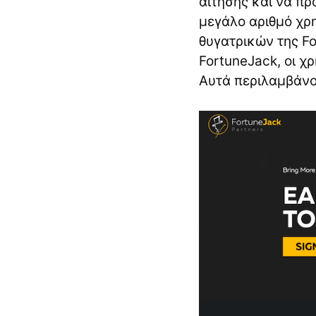
αίτησης και να π
μεγάλο αριθμό χρ
θυγατρικών της F
FortuneJack, οι χ
Αυτά περιλαμβάνο