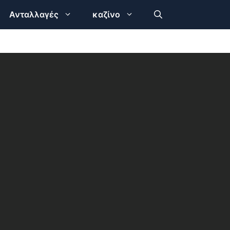
Ανταλλαγές
καζίνο