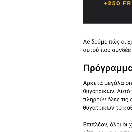
Ας δούμε πώς οι 
αυτού που συνδέετ
Πρόγραμμα
Αρκετά μεγάλα onl
θυγατρικών. Αυτό
πληρούν όλες τις 
θυγατρικών το καθ
Επιπλέον, όλοι οι