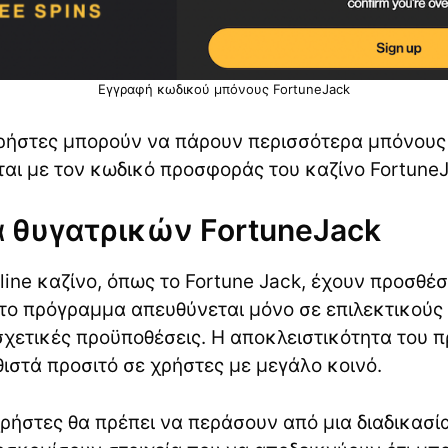
Εγγραφή κωδικού μπόνους FortuneJack
χρήστες μπορούν να πάρουν περισσότερα μπόνους
αι με τον κωδικό προσφοράς του καζίνο FortuneJ
 θυγατρικών FortuneJack
ine καζίνο, όπως το Fortune Jack, έχουν προσθέ
 το πρόγραμμα απευθύνεται μόνο σε επιλεκτικούς
σχετικές προϋποθέσεις. Η αποκλειστικότητα του
ιστά προσιτό σε χρήστες με μεγάλο κοινό.
 χρήστες θα πρέπει να περάσουν από μια διαδικασ