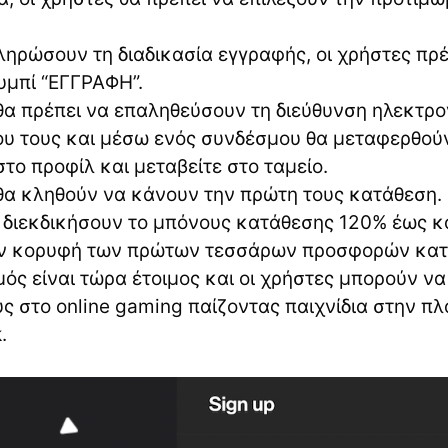
ληρώσουν τη διαδικασία εγγραφής, οι χρήστες πρ
υμπί “ΕΓΓΡΑΦΗ”.
θα πρέπει να επαληθεύσουν τη διεύθυνση ηλεκτρο
υ τους και μέσω ενός συνδέσμου θα μεταφερθούν
στο προφίλ και μεταβείτε στο ταμείο.
θα κληθούν να κάνουν την πρώτη τους κατάθεση. 
διεκδικήσουν το μπόνους κατάθεσης 120% έως κα
ην κορυφή των πρώτων τεσσάρων προσφορών κατ
ός είναι τώρα έτοιμος και οι χρήστες μπορούν ν
υς στο online gaming παίζοντας παιχνίδια στην 
.