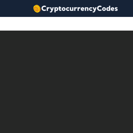
Μετάβαση
σε
περιεχόμενο