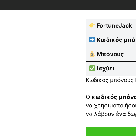
FortuneJack
Κωδικός μπό
Μπόνους
Ισχύει
Κωδικός μπόνους 
Ο
κωδικός μπόνο
να χρησιμοποιήσου
να λάβουν ένα δω