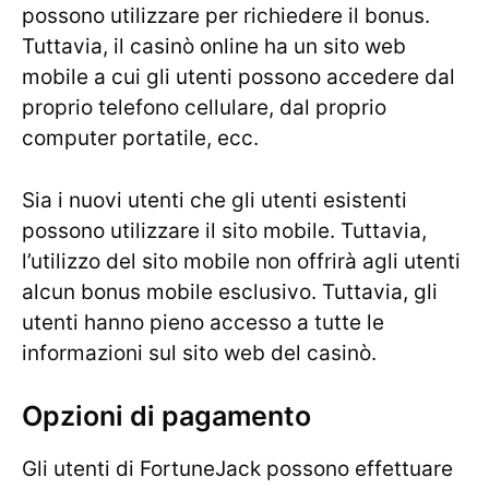
possono utilizzare per richiedere il bonus.
Tuttavia, il casinò online ha un sito web
mobile a cui gli utenti possono accedere dal
proprio telefono cellulare, dal proprio
computer portatile, ecc.
Sia i nuovi utenti che gli utenti esistenti
possono utilizzare il sito mobile. Tuttavia,
l’utilizzo del sito mobile non offrirà agli utenti
alcun bonus mobile esclusivo. Tuttavia, gli
utenti hanno pieno accesso a tutte le
informazioni sul sito web del casinò.
Opzioni di pagamento
Gli utenti di FortuneJack possono effettuare