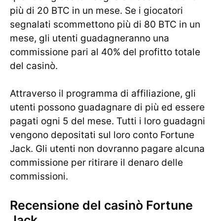
più di 20 BTC in un mese. Se i giocatori
segnalati scommettono più di 80 BTC in un
mese, gli utenti guadagneranno una
commissione pari al 40% del profitto totale
del casinò.
Attraverso il programma di affiliazione, gli
utenti possono guadagnare di più ed essere
pagati ogni 5 del mese. Tutti i loro guadagni
vengono depositati sul loro conto Fortune
Jack. Gli utenti non dovranno pagare alcuna
commissione per ritirare il denaro delle
commissioni.
Recensione del casinò Fortune
Jack