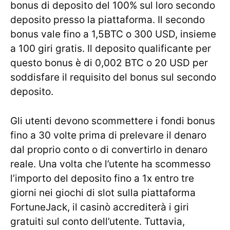
bonus di deposito del 100% sul loro secondo
deposito presso la piattaforma. Il secondo
bonus vale fino a 1,5BTC o 300 USD, insieme
a 100 giri gratis. Il deposito qualificante per
questo bonus è di 0,002 BTC o 20 USD per
soddisfare il requisito del bonus sul secondo
deposito.
Gli utenti devono scommettere i fondi bonus
fino a 30 volte prima di prelevare il denaro
dal proprio conto o di convertirlo in denaro
reale. Una volta che l’utente ha scommesso
l’importo del deposito fino a 1x entro tre
giorni nei giochi di slot sulla piattaforma
FortuneJack, il casinò accrediterà i giri
gratuiti sul conto dell’utente. Tuttavia,