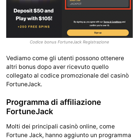
Codice bonus FortuneJack Registrazione
Vediamo come gli utenti possono ottenere
altri bonus dopo aver ricevuto quello
collegato al codice promozionale del casinò
FortuneJack.
Programma di affiliazione
FortuneJack
Molti dei principali casinò online, come
Fortune Jack, hanno aggiunto un programma