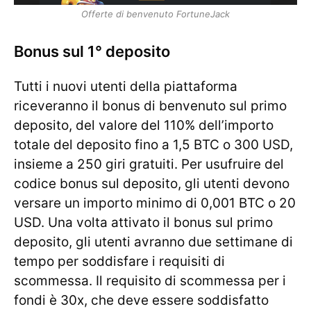
Offerte di benvenuto FortuneJack
Bonus sul 1° deposito
Tutti i nuovi utenti della piattaforma
riceveranno il bonus di benvenuto sul primo
deposito, del valore del 110% dell’importo
totale del deposito fino a 1,5 BTC o 300 USD,
insieme a 250 giri gratuiti. Per usufruire del
codice bonus sul deposito, gli utenti devono
versare un importo minimo di 0,001 BTC o 20
USD. Una volta attivato il bonus sul primo
deposito, gli utenti avranno due settimane di
tempo per soddisfare i requisiti di
scommessa. Il requisito di scommessa per i
fondi è 30x, che deve essere soddisfatto