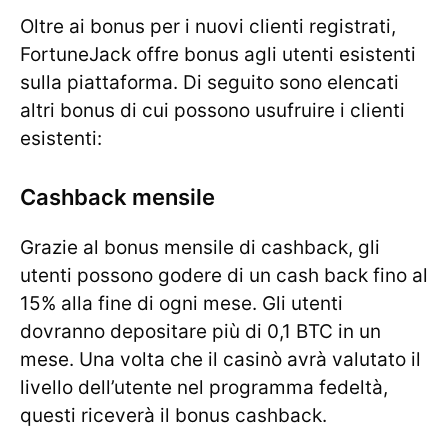
Oltre ai bonus per i nuovi clienti registrati,
FortuneJack offre bonus agli utenti esistenti
sulla piattaforma. Di seguito sono elencati
altri bonus di cui possono usufruire i clienti
esistenti:
Cashback mensile
Grazie al bonus mensile di cashback, gli
utenti possono godere di un cash back fino al
15% alla fine di ogni mese. Gli utenti
dovranno depositare più di 0,1 BTC in un
mese. Una volta che il casinò avrà valutato il
livello dell’utente nel programma fedeltà,
questi riceverà il bonus cashback.