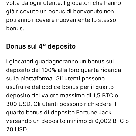
volta da ogni utente. I giocatori che hanno
già ricevuto un bonus di benvenuto non
potranno ricevere nuovamente lo stesso
bonus.
Bonus sul 4° deposito
I giocatori guadagneranno un bonus sul
deposito del 100% alla loro quarta ricarica
sulla piattaforma. Gli utenti possono
usufruire del codice bonus per il quarto
deposito del valore massimo di 1,5 BTC o
300 USD. Gli utenti possono richiedere il
quarto bonus di deposito Fortune Jack
versando un deposito minimo di 0,002 BTC o
20 USD.