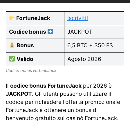
FortuneJack
Iscriviti!
Codice bonus
JACKPOT
Bonus
6,5 BTC + 350 FS
Valido
Agosto 2026
Codice bonus FortuneJack
Il
codice bonus FortuneJack
per 2026 è
JACKPOT
. Gli utenti possono utilizzare il
codice per richiedere l’offerta promozionale
FortuneJack e ottenere un bonus di
benvenuto gratuito sul casinò FortuneJack.