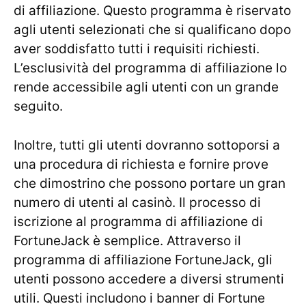
di affiliazione. Questo programma è riservato
agli utenti selezionati che si qualificano dopo
aver soddisfatto tutti i requisiti richiesti.
L’esclusività del programma di affiliazione lo
rende accessibile agli utenti con un grande
seguito.
Inoltre, tutti gli utenti dovranno sottoporsi a
una procedura di richiesta e fornire prove
che dimostrino che possono portare un gran
numero di utenti al casinò. Il processo di
iscrizione al programma di affiliazione di
FortuneJack è semplice. Attraverso il
programma di affiliazione FortuneJack, gli
utenti possono accedere a diversi strumenti
utili. Questi includono i banner di Fortune