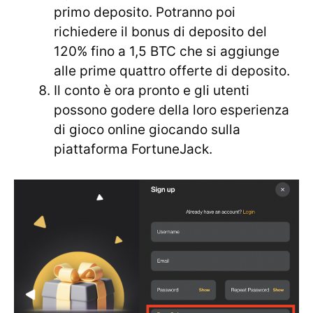
primo deposito. Potranno poi
richiedere il bonus di deposito del
120% fino a 1,5 BTC che si aggiunge
alle prime quattro offerte di deposito.
Il conto è ora pronto e gli utenti
possono godere della loro esperienza
di gioco online giocando sulla
piattaforma FortuneJack.