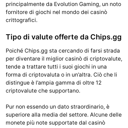
principalmente da Evolution Gaming, un noto
fornitore di giochi nel mondo dei casinò
crittografici.
Tipo di valute offerte da Chips.gg
Poiché Chips.gg sta cercando di farsi strada
per diventare il miglior casinò di criptovalute,
tende a trattare tutti i suoi giochi in una
forma di criptovaluta o in un’altra. Ciò che li
distingue è l’ampia gamma di oltre 12
criptovalute che supportano.
Pur non essendo un dato straordinario, è
superiore alla media del settore. Alcune delle
monete più note supportate dal casinò