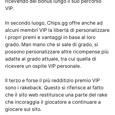
ricevendo dei bonus lungo il suo percorso
VIP.
In secondo luogo, Chips.gg offre anche ad
alcuni membri VIP la libertà di personalizzare
i propri premi e vantaggi in base al loro
grado. Man mano che si sale di grado, si
possono personalizzare altre ricompense più
adatte al grado attuale, tra cui quella di
ricevere un ospite VIP personale.
Il terzo e forse il più redditizio premio VIP
sono i rakeback. Questo si riferisce al fatto
che il sito web restituisce una parte del rake
che incoraggia il giocatore a continuare a
giocare sul sito.