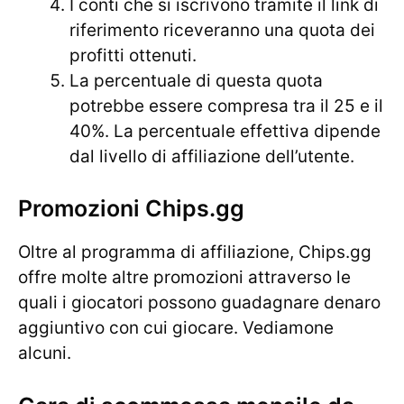
I conti che si iscrivono tramite il link di
riferimento riceveranno una quota dei
profitti ottenuti.
La percentuale di questa quota
potrebbe essere compresa tra il 25 e il
40%. La percentuale effettiva dipende
dal livello di affiliazione dell’utente.
Promozioni Chips.gg
Oltre al programma di affiliazione, Chips.gg
offre molte altre promozioni attraverso le
quali i giocatori possono guadagnare denaro
aggiuntivo con cui giocare. Vediamone
alcuni.