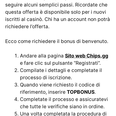
seguire alcuni semplici passi. Ricordate che
questa offerta è disponibile solo per i nuovi
iscritti al casinò. Chi ha un account non potrà
richiedere l’offerta.
Ecco come richiedere il bonus di benvenuto.
Andare alla pagina
Sito web Chips.gg
e fare clic sul pulsante “Registrati”.
Compilate i dettagli e completate il
processo di iscrizione.
Quando viene richiesto il codice di
riferimento, inserire
TOPBONUS
.
Completate il processo e assicuratevi
che tutte le verifiche siano in ordine.
Una volta completata la procedura di