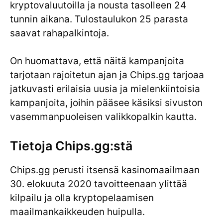
kryptovaluutoilla ja nousta tasolleen 24
tunnin aikana. Tulostaulukon 25 parasta
saavat rahapalkintoja.
On huomattava, että näitä kampanjoita
tarjotaan rajoitetun ajan ja Chips.gg tarjoaa
jatkuvasti erilaisia uusia ja mielenkiintoisia
kampanjoita, joihin pääsee käsiksi sivuston
vasemmanpuoleisen valikkopalkin kautta.
Tietoja Chips.gg:stä
Chips.gg perusti itsensä kasinomaailmaan
30. elokuuta 2020 tavoitteenaan ylittää
kilpailu ja olla kryptopelaamisen
maailmankaikkeuden huipulla.