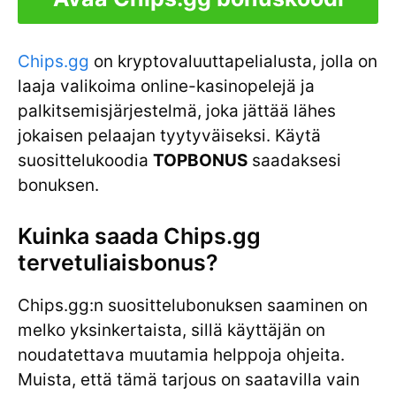
Chips.gg
on kryptovaluuttapelialusta, jolla on
laaja valikoima online-kasinopelejä ja
palkitsemisjärjestelmä, joka jättää lähes
jokaisen pelaajan tyytyväiseksi. Käytä
suosittelukoodia
TOPBONUS
saadaksesi
bonuksen.
Kuinka saada Chips.gg
tervetuliaisbonus?
Chips.gg:n suosittelubonuksen saaminen on
melko yksinkertaista, sillä käyttäjän on
noudatettava muutamia helppoja ohjeita.
Muista, että tämä tarjous on saatavilla vain