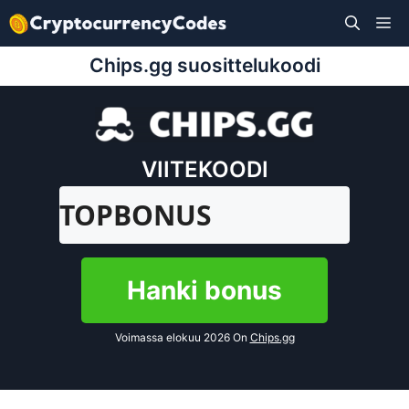
Siirry
Va
sisältöön
Chips.gg suosittelukoodi
VIITEKOODI
TOPBONUS
Hanki bonus
Voimassa elokuu 2026 On
Chips.gg