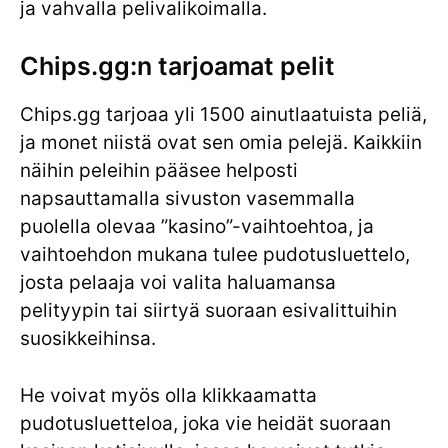
ja vahvalla pelivalikoimalla.
Chips.gg:n tarjoamat pelit
Chips.gg tarjoaa yli 1500 ainutlaatuista peliä,
ja monet niistä ovat sen omia pelejä. Kaikkiin
näihin peleihin pääsee helposti
napsauttamalla sivuston vasemmalla
puolella olevaa ”kasino”-vaihtoehtoa, ja
vaihtoehdon mukana tulee pudotusluettelo,
josta pelaaja voi valita haluamansa
pelityypin tai siirtyä suoraan esivalittuihin
suosikkeihinsa.
He voivat myös olla klikkaamatta
pudotusluetteloa, joka vie heidät suoraan