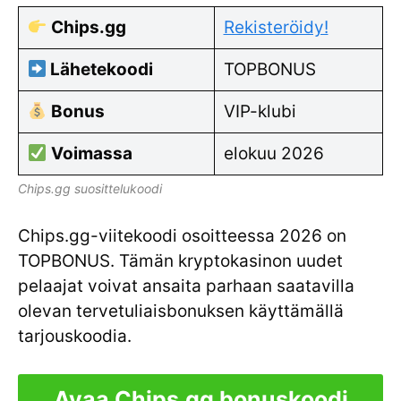
Chips.gg
Rekisteröidy!
Lähetekoodi
TOPBONUS
Bonus
VIP-klubi
Voimassa
elokuu 2026
Chips.gg suosittelukoodi
Chips.gg-viitekoodi osoitteessa 2026 on
TOPBONUS. Tämän kryptokasinon uudet
pelaajat voivat ansaita parhaan saatavilla
olevan tervetuliaisbonuksen käyttämällä
tarjouskoodia.
Avaa Chips.gg bonuskoodi