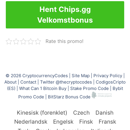
Hent Chips.gg
Velkomstbonus
Rate this promo!
© 2026
CryptocurrencyCodes
|
Site Map
|
Privacy Policy
|
About
|
Contact
|
Twitter @thecryptocodes
|
CodigosCripto
(ES)
|
What Can 1 Bitcoin Buy
|
Stake Promo Code
|
Bybit
Promo Code
|
BitStarz Bonus Code
Kinesisk (forenklet)
Czech
Danish
Nederlandsk
Engelsk
Finsk
Fransk