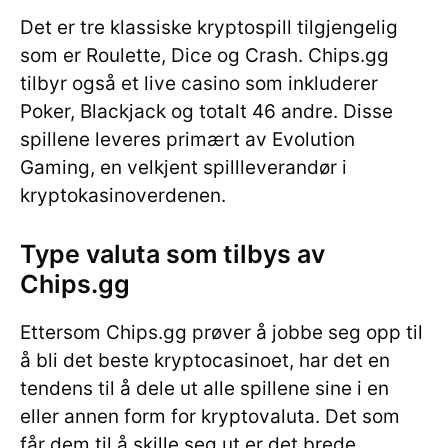
Det er tre klassiske kryptospill tilgjengelig
som er Roulette, Dice og Crash. Chips.gg
tilbyr også et live casino som inkluderer
Poker, Blackjack og totalt 46 andre. Disse
spillene leveres primært av Evolution
Gaming, en velkjent spillleverandør i
kryptokasinoverdenen.
Type valuta som tilbys av
Chips.gg
Ettersom Chips.gg prøver å jobbe seg opp til
å bli det beste kryptocasinoet, har det en
tendens til å dele ut alle spillene sine i en
eller annen form for kryptovaluta. Det som
får dem til å skille seg ut er det brede