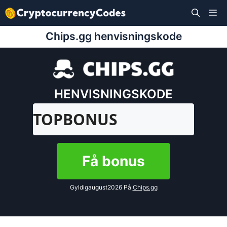
Hopp
M
til
innhold
Chips.gg henvisningskode
HENVISNINGSKODE
TOPBONUS
Få bonus
Gyldigaugust2026 På
Chips.gg