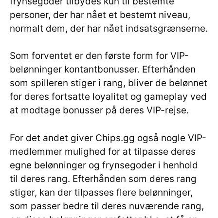
frynsegoder tilbydes kun til bestemte
personer, der har nået et bestemt niveau,
normalt dem, der har nået indsatsgrænserne.
Som forventet er den første form for VIP-
belønninger kontantbonusser. Efterhånden
som spilleren stiger i rang, bliver de belønnet
for deres fortsatte loyalitet og gameplay ved
at modtage bonusser på deres VIP-rejse.
For det andet giver Chips.gg også nogle VIP-
medlemmer mulighed for at tilpasse deres
egne belønninger og frynsegoder i henhold
til deres rang. Efterhånden som deres rang
stiger, kan der tilpasses flere belønninger,
som passer bedre til deres nuværende rang,