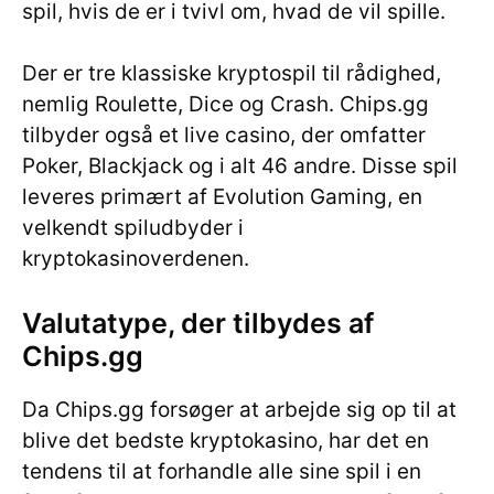
spil, hvis de er i tvivl om, hvad de vil spille.
Der er tre klassiske kryptospil til rådighed,
nemlig Roulette, Dice og Crash. Chips.gg
tilbyder også et live casino, der omfatter
Poker, Blackjack og i alt 46 andre. Disse spil
leveres primært af Evolution Gaming, en
velkendt spiludbyder i
kryptokasinoverdenen.
Valutatype, der tilbydes af
Chips.gg
Da Chips.gg forsøger at arbejde sig op til at
blive det bedste kryptokasino, har det en
tendens til at forhandle alle sine spil i en