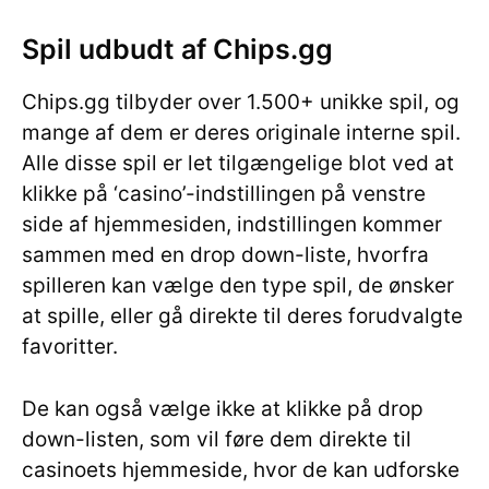
Spil udbudt af Chips.gg
Chips.gg tilbyder over 1.500+ unikke spil, og
mange af dem er deres originale interne spil.
Alle disse spil er let tilgængelige blot ved at
klikke på ‘casino’-indstillingen på venstre
side af hjemmesiden, indstillingen kommer
sammen med en drop down-liste, hvorfra
spilleren kan vælge den type spil, de ønsker
at spille, eller gå direkte til deres forudvalgte
favoritter.
De kan også vælge ikke at klikke på drop
down-listen, som vil føre dem direkte til
casinoets hjemmeside, hvor de kan udforske