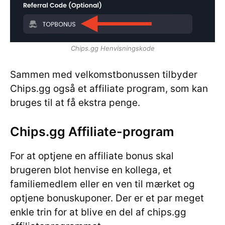
Chips.gg Henvisningskode
Sammen med velkomstbonussen tilbyder
Chips.gg også et affiliate program, som kan
bruges til at få ekstra penge.
Chips.gg Affiliate-program
For at optjene en affiliate bonus skal
brugeren blot henvise en kollega, et
familiemedlem eller en ven til mærket og
optjene bonuskuponer. Der er et par meget
enkle trin for at blive en del af chips.gg