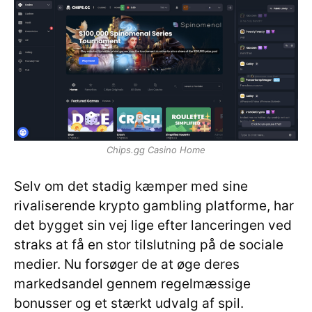
Chips.gg Casino Home
Selv om det stadig kæmper med sine
rivaliserende krypto gambling platforme, har
det bygget sin vej lige efter lanceringen ved
straks at få en stor tilslutning på de sociale
medier. Nu forsøger de at øge deres
markedsandel gennem regelmæssige
bonusser og et stærkt udvalg af spil.