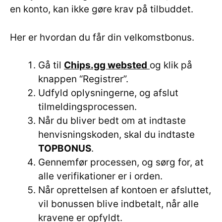
en konto, kan ikke gøre krav på tilbuddet.
Her er hvordan du får din velkomstbonus.
Gå til
Chips.gg websted
og klik på
knappen “Registrer”.
Udfyld oplysningerne, og afslut
tilmeldingsprocessen.
Når du bliver bedt om at indtaste
henvisningskoden, skal du indtaste
TOPBONUS
.
Gennemfør processen, og sørg for, at
alle verifikationer er i orden.
Når oprettelsen af kontoen er afsluttet,
vil bonussen blive indbetalt, når alle
kravene er opfyldt.