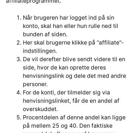
affiliateprogrammet.
Når brugeren har logget ind på sin
konto, skal han eller hun rulle ned til
bunden af siden.
Her skal brugerne klikke på “affiliate”-
indstillingen.
De vil derefter blive sendt videre til en
side, hvor de kan oprette deres
henvisningslink og dele det med andre
personer.
For de konti, der tilmelder sig via
henvisningslinket, får de en andel af
overskuddet.
Procentdelen af denne andel kan ligge
på mellem 25 og 40. Den faktiske