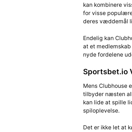
kan kombinere viss
for visse populære
deres væddemål li
Endelig kan Clubho
at et medlemskab a
nyde fordelene ude
Sportsbet.io
Mens Clubhouse er
tilbyder næsten a
kan lide at spille 
spiloplevelse.
Det er ikke let at