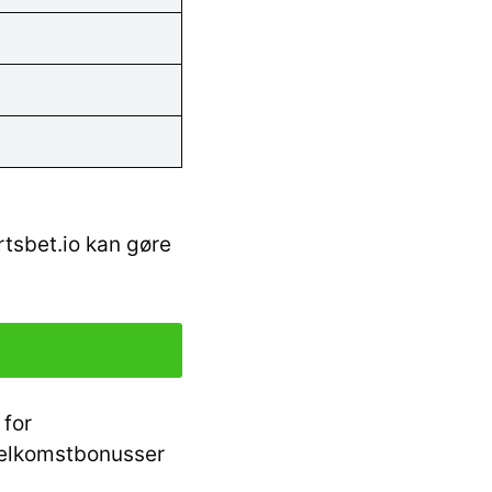
rtsbet.io kan gøre
 for
velkomstbonusser