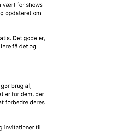
å vært for shows
sig opdateret om
tis. Det gode er,
lere få det og
gør brug af,
 er for dem, der
 at forbedre deres
invitationer til