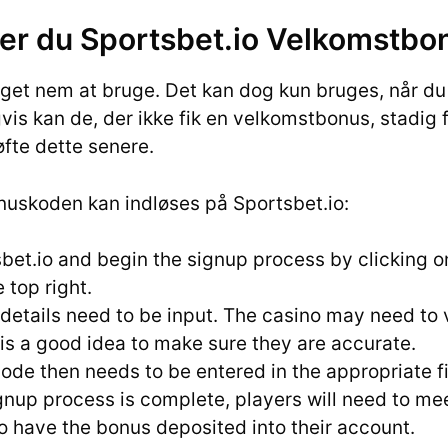
er du Sportsbet.io Velkomstb
et nem at bruge. Det kan dog kun bruges, når du 
vis kan de, der ikke fik en velkomstbonus, stadig
øfte dette senere.
nuskoden kan indløses på Sportsbet.io:
bet.io and begin the signup process by clicking on
 top right.
 details need to be input. The casino may need to 
t is a good idea to make sure they are accurate.
ode then needs to be entered in the appropriate fi
gnup process is complete, players will need to mee
o have the bonus deposited into their account.