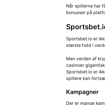
Når spillerne har 
bonusser på platf
Sportsbet.
Sportsbet.io er ik
største hold i ver
Men verden af kry
casinoer gigantiske
Sportsbet.io er ik
spillere kan forts
Kampagner
Der er mange kamp