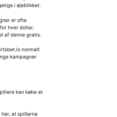
lige i øjeblikket.
gner er ofte
or hver dollar,
l af denne gratis.
rtsbet.io normalt
gange kampagner
pillere kan købe et
her, at spillerne