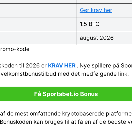
Gør krav her
1.5 BTC
august 2026
Promo-kode
skoden til 2026 er
KRAV HER
. Nye spillere på Spo
 velkomstbonustilbud med det medfølgende link.
Få Sportsbet.io Bonus
n af de mest omfattende kryptobaserede platforme
onuskoden kan bruges til at få en af de bedste 