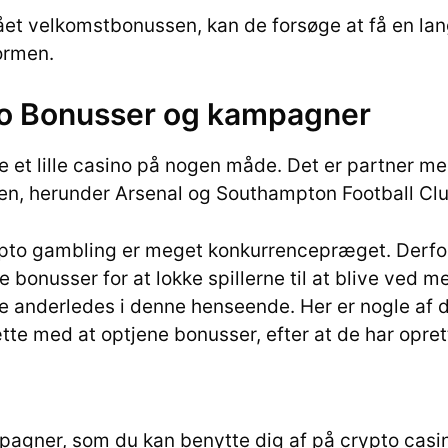
fået velkomstbonussen, kan de forsøge at få en la
ormen.
io Bonusser og kampagner
ke et lille casino på nogen måde. Det er partner m
den, herunder Arsenal og Southampton Football Clu
pto gambling er meget konkurrencepræget. Derfor 
 bonusser for at lokke spillerne til at blive ved me
ke anderledes i denne henseende. Her er nogle af
ætte med at optjene bonusser, efter at de har opret
agner, som du kan benytte dig af på crypto casino