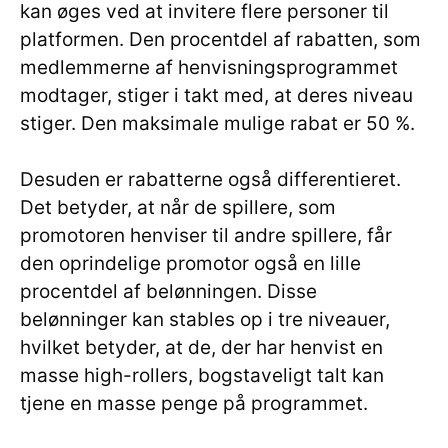
kan øges ved at invitere flere personer til
platformen. Den procentdel af rabatten, som
medlemmerne af henvisningsprogrammet
modtager, stiger i takt med, at deres niveau
stiger. Den maksimale mulige rabat er 50 %.
Desuden er rabatterne også differentieret.
Det betyder, at når de spillere, som
promotoren henviser til andre spillere, får
den oprindelige promotor også en lille
procentdel af belønningen. Disse
belønninger kan stables op i tre niveauer,
hvilket betyder, at de, der har henvist en
masse high-rollers, bogstaveligt talt kan
tjene en masse penge på programmet.