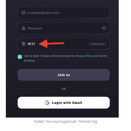
YeBet henvisningskode Tilmeld dig