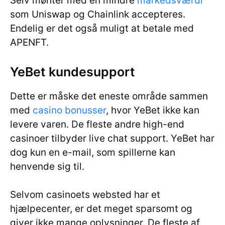
Selv mønter med en mindre
markedsværdi
som Uniswap og Chainlink accepteres.
Endelig er det også muligt at betale med
APENFT.
YeBet kundesupport
Dette er måske det eneste område sammen
med
casino bonusser
, hvor YeBet ikke kan
levere varen. De fleste andre high-end
casinoer tilbyder live chat support. YeBet har
dog kun en e-mail, som spillerne kan
henvende sig til.
Selvom casinoets websted har et
hjælpecenter, er det meget sparsomt og
giver ikke mange oplysninger. De fleste af