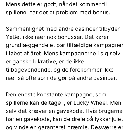
Mens dette er godt, når det kommer til
spillene, har det et problem med bonus.
Sammenlignet med andre casinoer tilbyder
YeBet ikke nær nok bonusser. Det kører
grundlæggende et par tilfældige kampagner
i løbet af året. Mens kampagnerne i sig selv
er ganske lukrative, er de ikke
tilbagevendende, og de forekommer ikke
nær så ofte som de gør på andre casinoer.
Den eneste konstante kampagne, som
spillerne kan deltage i, er Lucky Wheel. Men
selv det kræver en gavekode. Hvis brugerne
har en gavekode, kan de dreje på lykkehjulet
og vinde en garanteret præmie. Desværre er