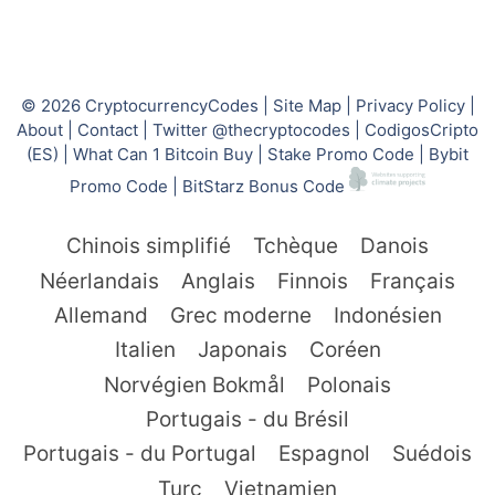
© 2026
CryptocurrencyCodes
|
Site Map
|
Privacy Policy
|
About
|
Contact
|
Twitter @thecryptocodes
|
CodigosCripto
(ES)
|
What Can 1 Bitcoin Buy
|
Stake Promo Code
|
Bybit
Promo Code
|
BitStarz Bonus Code
Chinois simplifié
Tchèque
Danois
Néerlandais
Anglais
Finnois
Français
Allemand
Grec moderne
Indonésien
Italien
Japonais
Coréen
Norvégien Bokmål
Polonais
Portugais - du Brésil
Portugais - du Portugal
Espagnol
Suédois
Turc
Vietnamien