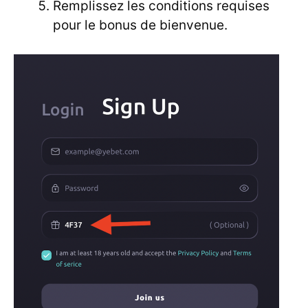
Remplissez les conditions requises
pour le bonus de bienvenue.