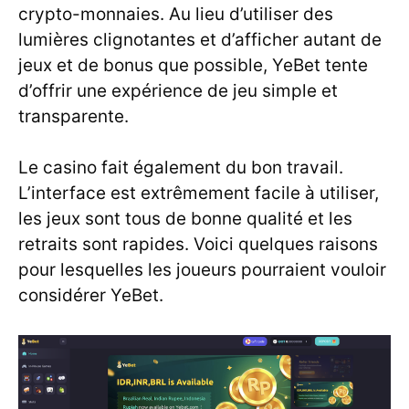
crypto-monnaies. Au lieu d’utiliser des
lumières clignotantes et d’afficher autant de
jeux et de bonus que possible, YeBet tente
d’offrir une expérience de jeu simple et
transparente.
Le casino fait également du bon travail.
L’interface est extrêmement facile à utiliser,
les jeux sont tous de bonne qualité et les
retraits sont rapides. Voici quelques raisons
pour lesquelles les joueurs pourraient vouloir
considérer YeBet.