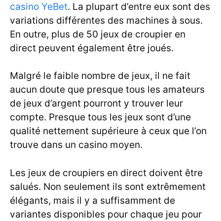
casino YeBet
. La plupart d’entre eux sont des
variations différentes des machines à sous.
En outre, plus de 50 jeux de croupier en
direct peuvent également être joués.
Malgré le faible nombre de jeux, il ne fait
aucun doute que presque tous les amateurs
de jeux d’argent pourront y trouver leur
compte. Presque tous les jeux sont d’une
qualité nettement supérieure à ceux que l’on
trouve dans un casino moyen.
Les jeux de croupiers en direct doivent être
salués. Non seulement ils sont extrêmement
élégants, mais il y a suffisamment de
variantes disponibles pour chaque jeu pour