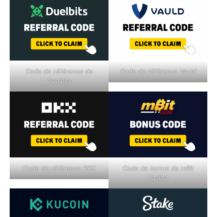
Code de référence de
Code de référence Vauld
Duelbits
Code de référence OKX
Code de bonus de mBit
Casino