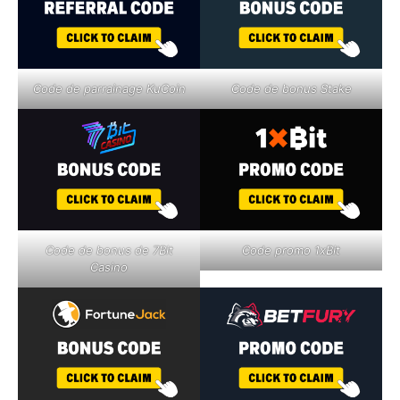
Code de parrainage KuCoin
Code de bonus Stake
Code de bonus de 7Bit
Code promo 1xBit
Casino