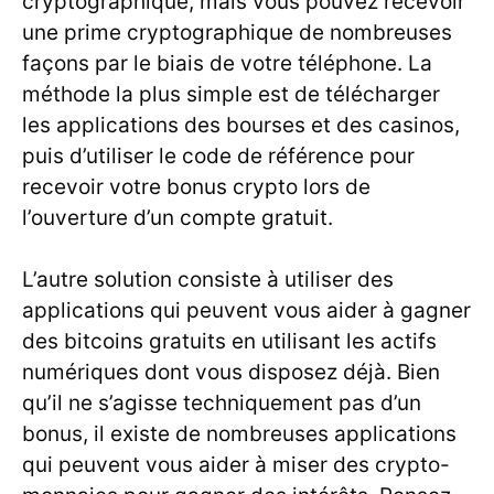
cryptographique, mais vous pouvez recevoir
une prime cryptographique de nombreuses
façons par le biais de votre téléphone. La
méthode la plus simple est de télécharger
les applications des bourses et des casinos,
puis d’utiliser le code de référence pour
recevoir votre bonus crypto lors de
l’ouverture d’un compte gratuit.
L’autre solution consiste à utiliser des
applications qui peuvent vous aider à gagner
des bitcoins gratuits en utilisant les actifs
numériques dont vous disposez déjà. Bien
qu’il ne s’agisse techniquement pas d’un
bonus, il existe de nombreuses applications
qui peuvent vous aider à miser des crypto-