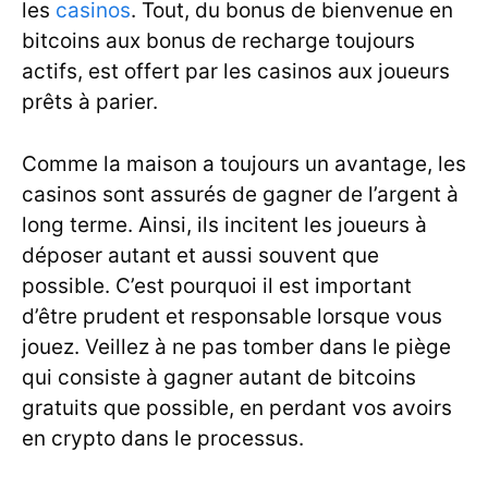
les
casinos
. Tout, du bonus de bienvenue en
bitcoins aux bonus de recharge toujours
actifs, est offert par les casinos aux joueurs
prêts à parier.
Comme la maison a toujours un avantage, les
casinos sont assurés de gagner de l’argent à
long terme. Ainsi, ils incitent les joueurs à
déposer autant et aussi souvent que
possible. C’est pourquoi il est important
d’être prudent et responsable lorsque vous
jouez. Veillez à ne pas tomber dans le piège
qui consiste à gagner autant de bitcoins
gratuits que possible, en perdant vos avoirs
en crypto dans le processus.