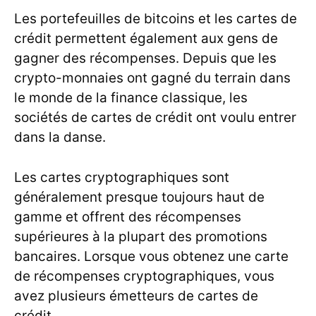
Les portefeuilles de bitcoins et les cartes de
crédit permettent également aux gens de
gagner des récompenses. Depuis que les
crypto-monnaies ont gagné du terrain dans
le monde de la finance classique, les
sociétés de cartes de crédit ont voulu entrer
dans la danse.
Les cartes cryptographiques sont
généralement presque toujours haut de
gamme et offrent des récompenses
supérieures à la plupart des promotions
bancaires. Lorsque vous obtenez une carte
de récompenses cryptographiques, vous
avez plusieurs émetteurs de cartes de
crédit.