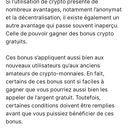
Si l’utilisation de crypto présente de
nombreux avantages, notamment l’anonymat
et la décentralisation, il existe également un
autre avantage qui passe souvent inaperçu.
Celle de pouvoir gagner des bonus crypto
gratuits.
Ces bonus s’appliquent aussi bien aux
nouveaux utilisateurs qu’aux anciens
amateurs de crypto-monnaies. En fait,
certains de ces bonus sont si faciles à
gagner que vous pourriez aussi bien les
appeler de l’argent gratuit. Toutefois,
certaines conditions doivent être remplies
avant que vous puissiez bénéficier de ces
bonus.