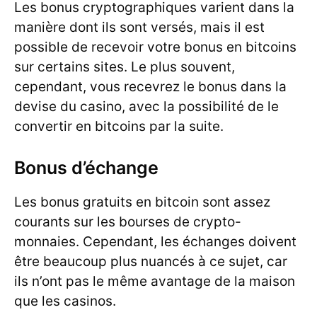
Les bonus cryptographiques varient dans la
manière dont ils sont versés, mais il est
possible de recevoir votre bonus en bitcoins
sur certains sites. Le plus souvent,
cependant, vous recevrez le bonus dans la
devise du casino, avec la possibilité de le
convertir en bitcoins par la suite.
Bonus d’échange
Les bonus gratuits en bitcoin sont assez
courants sur les bourses de crypto-
monnaies. Cependant, les échanges doivent
être beaucoup plus nuancés à ce sujet, car
ils n’ont pas le même avantage de la maison
que les casinos.