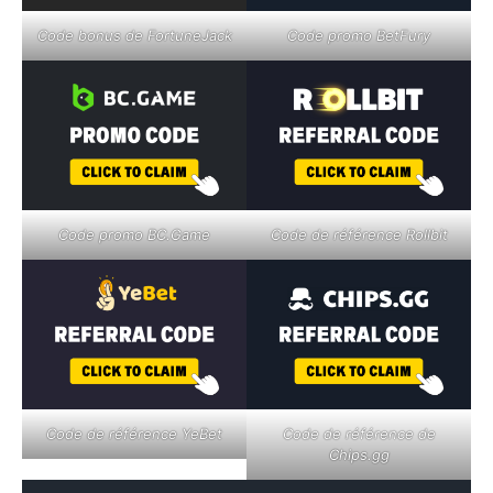
Code bonus de FortuneJack
Code promo BetFury
Code promo BC.Game
Code de référence Rollbit
Code de référence YeBet
Code de référence de
Chips.gg