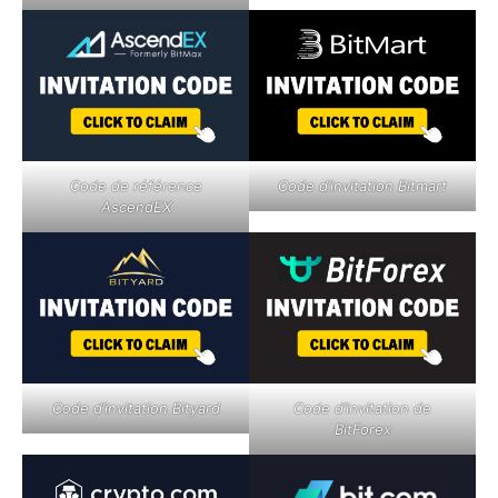
Code de référence
Code d’invitation Bitmart
AscendEX
Code d’invitation Bityard
Code d’invitation de
BitForex