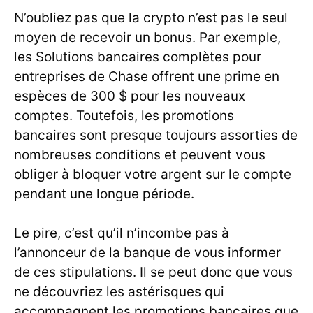
N’oubliez pas que la crypto n’est pas le seul
moyen de recevoir un bonus. Par exemple,
les Solutions bancaires complètes pour
entreprises de Chase offrent une prime en
espèces de 300 $ pour les nouveaux
comptes. Toutefois, les promotions
bancaires sont presque toujours assorties de
nombreuses conditions et peuvent vous
obliger à bloquer votre argent sur le compte
pendant une longue période.
Le pire, c’est qu’il n’incombe pas à
l’annonceur de la banque de vous informer
de ces stipulations. Il se peut donc que vous
ne découvriez les astérisques qui
accompagnent les promotions bancaires que