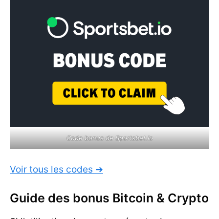
Code bonus de Sportsbet.io
Voir tous les codes ➔
Guide des bonus Bitcoin & Crypto