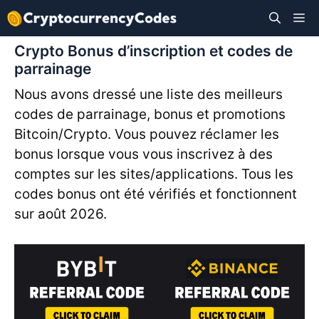
Aller
M
au
contenu
Crypto Bonus d’inscription et codes de
parrainage
Nous avons dressé une liste des meilleurs
codes de parrainage, bonus et promotions
Bitcoin/Crypto. Vous pouvez réclamer les
bonus lorsque vous vous inscrivez à des
comptes sur les sites/applications. Tous les
codes bonus ont été vérifiés et fonctionnent
sur août 2026.