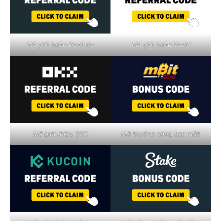
Mã giới thiệu Duelbits
Mã giới thiệu Vauld
Mã giới thiệu OKX
Mã thưởng sòng bạc mBit