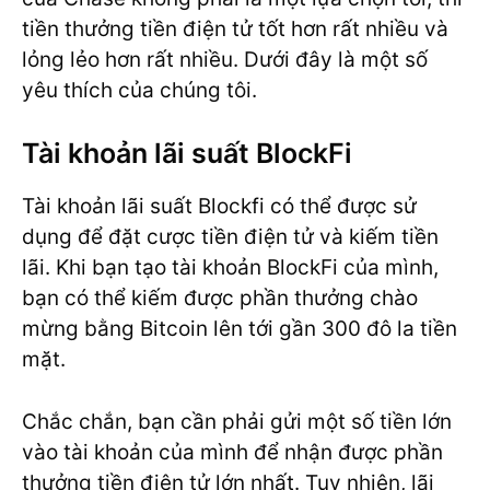
tiền thưởng tiền điện tử tốt hơn rất nhiều và
lỏng lẻo hơn rất nhiều. Dưới đây là một số
yêu thích của chúng tôi.
Tài khoản lãi suất BlockFi
Tài khoản lãi suất Blockfi có thể được sử
dụng để đặt cược tiền điện tử và kiếm tiền
lãi. Khi bạn tạo tài khoản BlockFi của mình,
bạn có thể kiếm được phần thưởng chào
mừng bằng Bitcoin lên tới gần 300 đô la tiền
mặt.
Chắc chắn, bạn cần phải gửi một số tiền lớn
vào tài khoản của mình để nhận được phần
thưởng tiền điện tử lớn nhất. Tuy nhiên, lãi