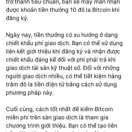
trở thành tiêu chuẩn, bạn sẽ may mắn nhận
được khoản tiền thưởng 10 đô la Bitcoin khi
đăng ký.
Ngày nay, tiền thưởng có xu hướng ở dạng
chiết khấu phí giao dịch. Bạn có thể sử dụng
liên kết giới thiệu khi đăng ký và nhận được
chiết khấu đáng kể đối với phí phải trả khi
giao dịch tài sản kỹ thuật số. Đối với những
người giao dịch nhiều, có thể tiết kiệm hàng
trăm đô la tiền điện tử bằng cách sử dụng
phương pháp này.
Cuối cùng, cách tốt nhất để kiếm Bitcoin
miễn phí trên sàn giao dịch là tham gia
chương trình giới thiệu. Bạn có thể tạo liên