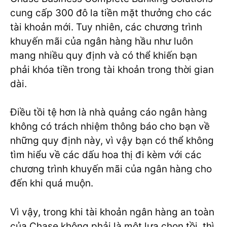
cung cấp 300 đô la tiền mặt thưởng cho các
tài khoản mới. Tuy nhiên, các chương trình
khuyến mãi của ngân hàng hầu như luôn
mang nhiều quy định và có thể khiến bạn
phải khóa tiền trong tài khoản trong thời gian
dài.
Điều tồi tệ hơn là nhà quảng cáo ngân hàng
không có trách nhiệm thông báo cho bạn về
những quy định này, vì vậy bạn có thể không
tìm hiểu về các dấu hoa thị đi kèm với các
chương trình khuyến mãi của ngân hàng cho
đến khi quá muộn.
Vì vậy, trong khi tài khoản ngân hàng an toàn
của Chase không phải là một lựa chọn tồi, thì