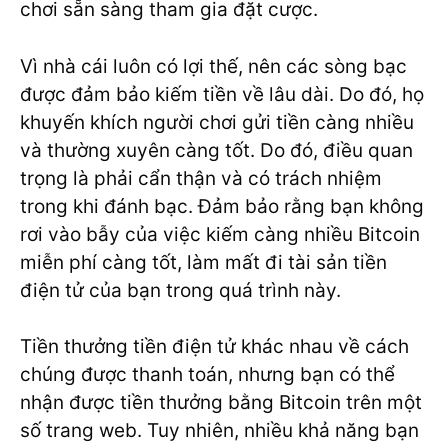
chơi sẵn sàng tham gia đặt cược.
Vì nhà cái luôn có lợi thế, nên các sòng bạc
được đảm bảo kiếm tiền về lâu dài. Do đó, họ
khuyến khích người chơi gửi tiền càng nhiều
và thường xuyên càng tốt. Do đó, điều quan
trọng là phải cẩn thận và có trách nhiệm
trong khi đánh bạc. Đảm bảo rằng bạn không
rơi vào bẫy của việc kiếm càng nhiều Bitcoin
miễn phí càng tốt, làm mất đi tài sản tiền
điện tử của bạn trong quá trình này.
Tiền thưởng tiền điện tử khác nhau về cách
chúng được thanh toán, nhưng bạn có thể
nhận được tiền thưởng bằng Bitcoin trên một
số trang web. Tuy nhiên, nhiều khả năng bạn