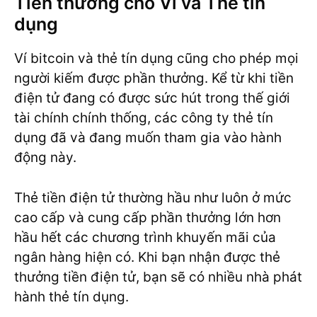
Tiền thưởng cho Ví và Thẻ tín
dụng
Ví bitcoin và thẻ tín dụng cũng cho phép mọi
người kiếm được phần thưởng. Kể từ khi tiền
điện tử đang có được sức hút trong thế giới
tài chính chính thống, các công ty thẻ tín
dụng đã và đang muốn tham gia vào hành
động này.
Thẻ tiền điện tử thường hầu như luôn ở mức
cao cấp và cung cấp phần thưởng lớn hơn
hầu hết các chương trình khuyến mãi của
ngân hàng hiện có. Khi bạn nhận được thẻ
thưởng tiền điện tử, bạn sẽ có nhiều nhà phát
hành thẻ tín dụng.