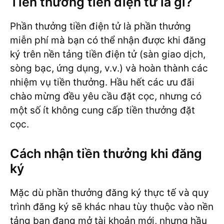
Tiền thưởng tiền điện tử là gì?
Phần thưởng tiền điện tử là phần thưởng
miễn phí mà bạn có thể nhận được khi đăng
ký trên nền tảng tiền điện tử (sàn giao dịch,
sòng bạc, ứng dụng, v.v.) và hoàn thành các
nhiệm vụ tiền thưởng. Hầu hết các ưu đãi
chào mừng đều yêu cầu đặt cọc, nhưng có
một số ít không cung cấp tiền thưởng đặt
cọc.
Cách nhận tiền thưởng khi đăng
ký
Mặc dù phần thưởng đăng ký thực tế và quy
trình đăng ký sẽ khác nhau tùy thuộc vào nền
tảng bạn đang mở tài khoản mới, nhưng hầu