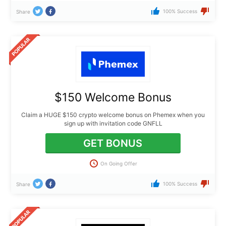
100% Success
Share
$150 Welcome Bonus
Claim a HUGE $150 crypto welcome bonus on Phemex when you
sign up with invitation code GNFLL
GET BONUS
On Going Offer
100% Success
Share