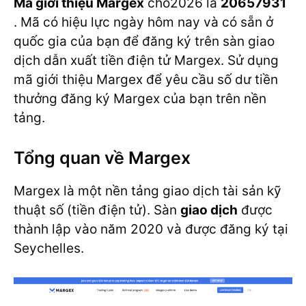
Mã giới thiệu Margex
cho2026 là
20657931
. Mã có hiệu lực ngày hôm nay và có sẵn ở
quốc gia của bạn để đăng ký trên sàn giao
dịch dẫn xuất tiền điện tử Margex. Sử dụng
mã giới thiệu Margex để yêu cầu số dư tiền
thưởng đăng ký Margex của bạn trên nền
tảng.
Tổng quan về Margex
Margex là một nền tảng giao dịch tài sản kỹ
thuật số (tiền điện tử). Sàn
giao dịch
được
thành lập vào năm 2020 và được đăng ký tại
Seychelles.