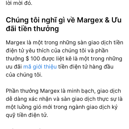
lời mời đó.
Chúng tôi nghĩ gì về Margex & Ưu
đãi tiền thưởng
Margex là một trong những sàn giao dịch tiền
điện tử yêu thích của chúng tôi và phần
thưởng $ 100 được liệt kê là một trong những
ưu đãi
mã giới thiệu
tiền điện tử hàng đầu
của chúng tôi.
Phần thưởng Margex là minh bạch, giao dịch
dễ dàng xác nhận và sàn giao dịch thực sự là
một luồng gió mới trong ngành giao dịch ký
quỹ tiền điện tử.