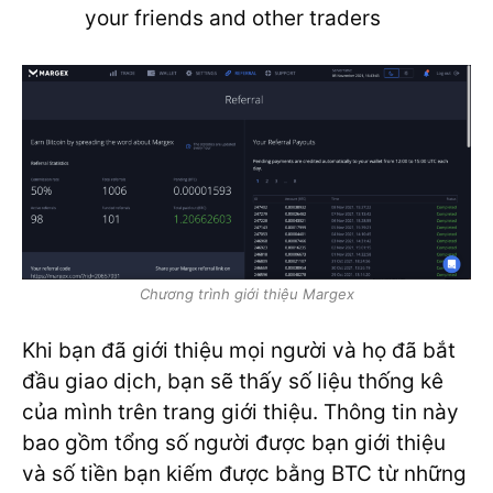
your friends and other traders
Chương trình giới thiệu Margex
Khi bạn đã giới thiệu mọi người và họ đã bắt
đầu giao dịch, bạn sẽ thấy số liệu thống kê
của mình trên trang giới thiệu. Thông tin này
bao gồm tổng số người được bạn giới thiệu
và số tiền bạn kiếm được bằng BTC từ những