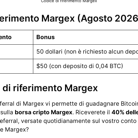
Codice di riferimento Margex
iferimento Margex (Agosto 2026
mento
Bonus
50 dollari (non è richiesto alcun dep
$50 (con deposito di 0,04 BTC)
di riferimento Margex
ferral di Margex vi permette di guadagnare Bitcoin
 sulla
borsa cripto Margex
. Riceverete il
40% dell
referral, versate quotidianamente sul vostro cont
re Margex?