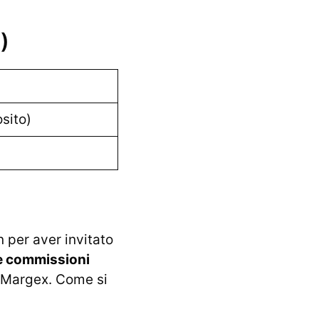
)
osito)
 per aver invitato
e commissioni
o Margex. Come si