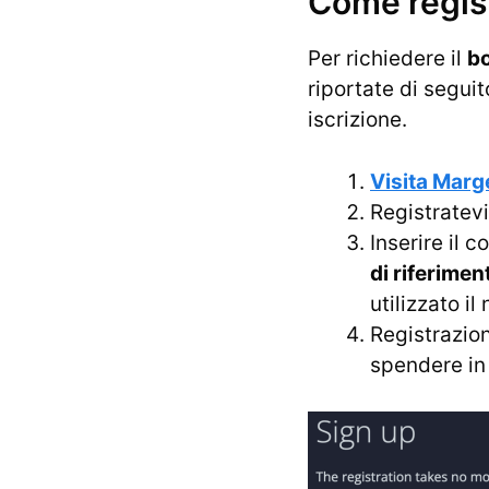
Come regist
Per richiedere il
bo
riportate di seguit
iscrizione.
Visita Mar
Registratevi 
Inserire il 
di riferimen
utilizzato il
Registrazio
spendere in 