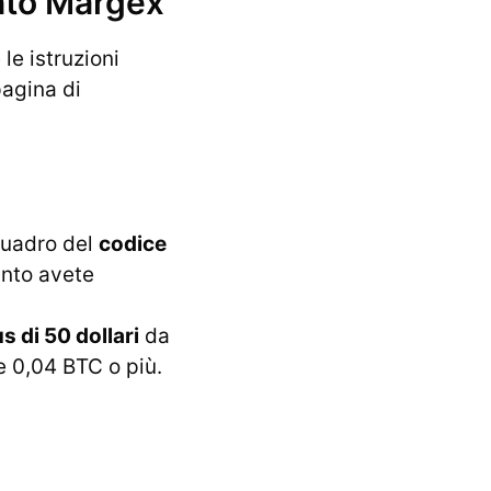
ento Margex
 le istruzioni
pagina di
iquadro del
codice
anto avete
s di 50 dollari
da
e 0,04 BTC o più.