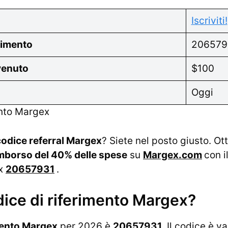
Iscriviti!
rimento
206579
venuto
$100
Oggi
ento Margex
codice referral Margex
? Siete nel posto giusto. O
mborso del 40% delle spese
su
Margex.com
con i
ex
20657931
.
odice di riferimento Margex?
mento Margex
per 2026 è
20657931
. Il codice è v