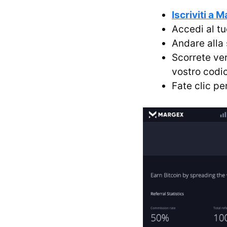
Iscriviti a 
Accedi al t
Andare alla
Scorrete ver
vostro codi
Fate clic pe