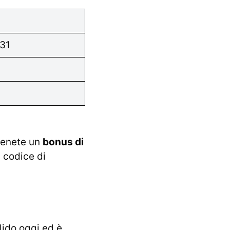
31
ttenete un
bonus di
l codice di
alido oggi ed è