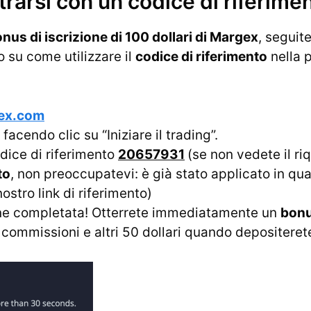
rarsi con un codice di riferim
nus di iscrizione di 100 dollari di Margex
, seguite
o su come utilizzare il
codice di riferimento
nella 
gex.com
facendo clic su “Iniziare il trading”.
codice di riferimento
20657931
(se non vedete il r
to
, non preoccupatevi: è già stato applicato in qu
 nostro link di riferimento)
ne completata! Otterrete immediatamente un
bonu
commissioni e altri 50 dollari quando depositeret