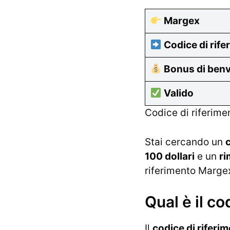
Margex
Codice di rife
Bonus di ben
Valido
Codice di riferim
Stai cercando un
100 dollari
e un
ri
riferimento Marg
Qual è il c
Il
codice di riferi