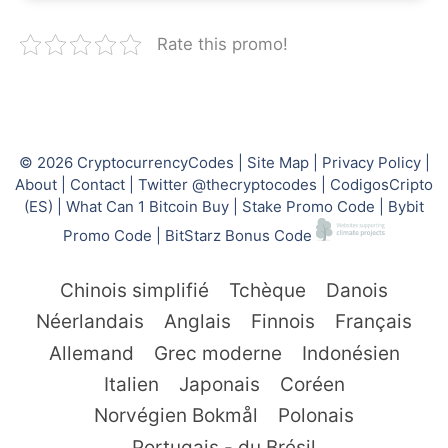
Rate this promo!
© 2026
CryptocurrencyCodes
|
Site Map
|
Privacy Policy
|
About
|
Contact
|
Twitter @thecryptocodes
|
CodigosCripto
(ES)
|
What Can 1 Bitcoin Buy
|
Stake Promo Code
|
Bybit
Promo Code
|
BitStarz Bonus Code
Chinois simplifié
Tchèque
Danois
Néerlandais
Anglais
Finnois
Français
Allemand
Grec moderne
Indonésien
Italien
Japonais
Coréen
Norvégien Bokmål
Polonais
Portugais - du Brésil