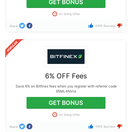
GET BONUS
On Going Offer
100% Success
Share
6% OFF Fees
Save 6% on Bitfinex fees when you register with referrer code
95ML4NVra
GET BONUS
On Going Offer
100% Success
Share