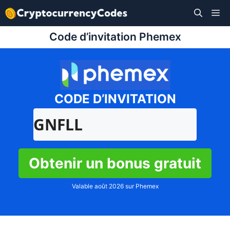
Aller
M
au
contenu
Code d’invitation Phemex
CODE D’INVITATION
GNFLL
Obtenir un bonus gratuit
Valable août 2026 sur Phemex