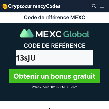
Aller
M
au
contenu
Code de référence MEXC
CODE DE RÉFÉRENCE
13sJU
Obtenir un bonus gratuit
Valable août 2026 sur MEXC.com