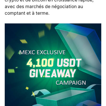
avec des marchés de négociation au
comptant et à terme.