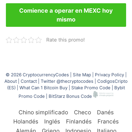
Comience a operar en MEXC hoy
mismo
Rate this promo!
© 2026
CryptocurrencyCodes
|
Site Map
|
Privacy Policy
|
About
|
Contact
|
Twitter @thecryptocodes
|
CodigosCripto
(ES)
|
What Can 1 Bitcoin Buy
|
Stake Promo Code
|
Bybit
Promo Code
|
BitStarz Bonus Code
Chino simplificado
Checo
Danés
Holandés
Inglés
Finlandés
Francés
Alemán
Griego
Indonesio
Italiano