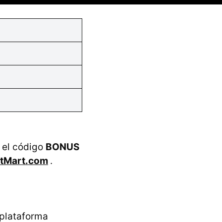
a el código
BONUS
itMart.com
.
 plataforma