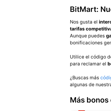
BitMart: Nu
Nos gusta el
inter
tarifas competitiv
Aunque puedes
g
bonificaciones ge
Utilice el código 
para reclamar el
b
¿Buscas más
códi
algunas de nuest
Más bonos d