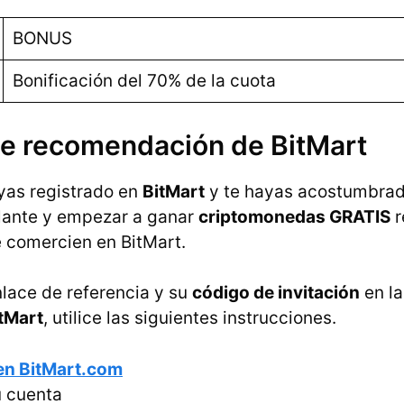
BONUS
Bonificación del 70% de la cuota
e recomendación de BitMart
yas registrado en
BitMart
y te hayas acostumbrado
lante y empezar a ganar
criptomonedas GRATIS
r
 comercien en BitMart.
nlace de referencia y su
código de invitación
en l
tMart
, utilice las siguientes instrucciones.
en BitMart.com
 cuenta