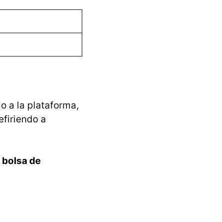
 a la plataforma,
efiriendo a
a
bolsa de