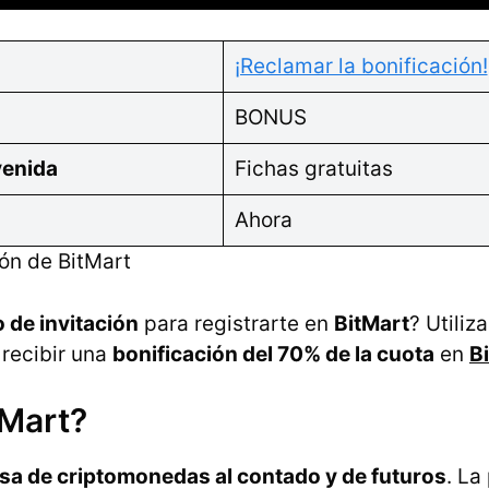
¡Reclamar la bonificación!
BONUS
venida
Fichas gratuitas
Ahora
ión de BitMart
 de invitación
para registrarte en
BitMart
? Utiliz
 recibir una
bonificación del 70% de la cuota
en
B
tMart?
sa de criptomonedas al contado y de futuros
. La