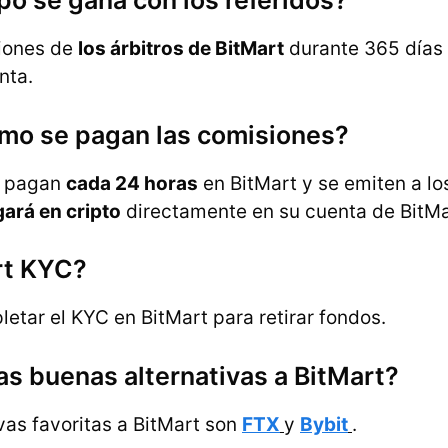
o se gana con los referidos?
iones de
los árbitros de BitMart
durante 365 días
nta.
mo se pagan las comisiones?
e pagan
cada 24 horas
en BitMart y se emiten a lo
ará en cripto
directamente en su cuenta de BitMa
rt KYC?
etar el KYC en BitMart para retirar fondos.
as buenas alternativas a BitMart?
vas favoritas a BitMart son
FTX
y
Bybit
.