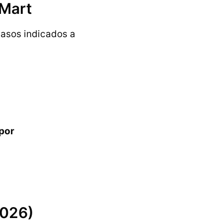
tMart
pasos indicados a
por
2026)