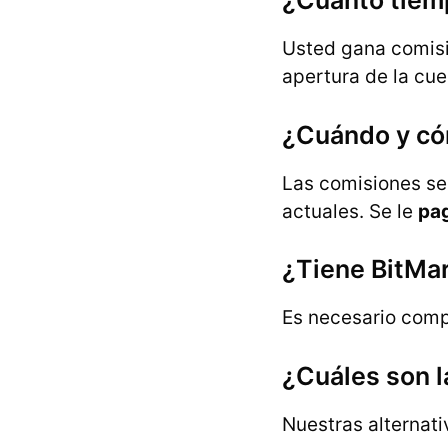
¿Cuánto tiemp
Usted gana comis
apertura de la cue
¿Cuándo y có
Las comisiones s
actuales. Se le
pag
¿Tiene BitMa
Es necesario compl
¿Cuáles son l
Nuestras alternati