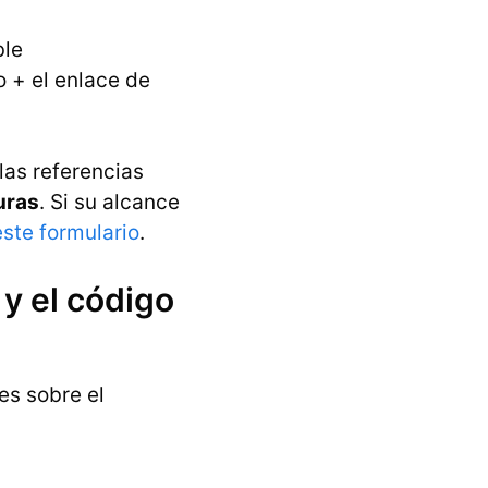
ble
o + el enlace de
las referencias
uras
. Si su alcance
este formulario
.
y el código
es sobre el