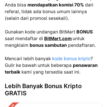
Anda bisa
mendapatkan komisi 70%
dari
referal, tidak ada bonus umum lainnya
(selain dari promosi sesekali).
Gunakan kode undangan BitMart
BONUS
saat mendaftar di
BitMart.com
untuk
mengklaim
bonus sambutan
pendaftaran.
Mencari lebih banyak
kode bonus kripto
?
Gulir ke bawah untuk beberapa
penawaran
terbaik
kami yang tersedia saat ini.
Lebih Banyak Bonus Kripto
GRATIS