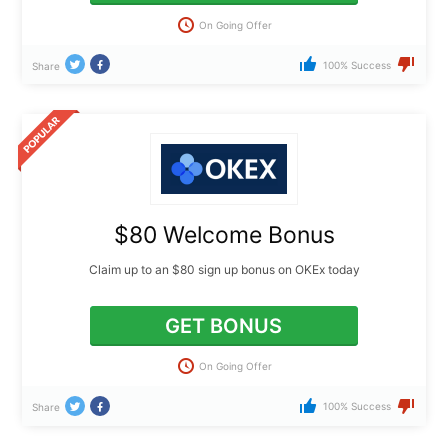
On Going Offer
100% Success
Share
$80 Welcome Bonus
Claim up to an $80 sign up bonus on OKEx today
GET BONUS
On Going Offer
100% Success
Share