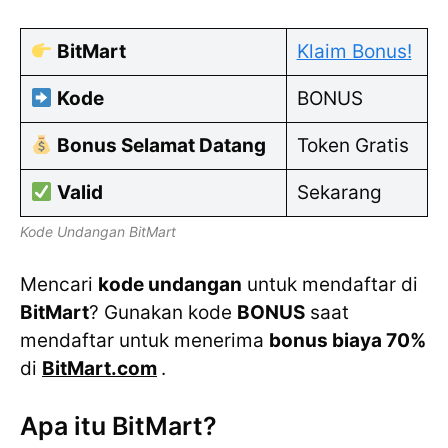
BitMart
Klaim Bonus!
Kode
BONUS
Bonus Selamat Datang
Token Gratis
Valid
Sekarang
Kode Undangan BitMart
Mencari
kode undangan
untuk mendaftar di
BitMart
? Gunakan kode
BONUS
saat
mendaftar untuk menerima
bonus biaya 70%
di
BitMart.com
.
Apa itu BitMart?