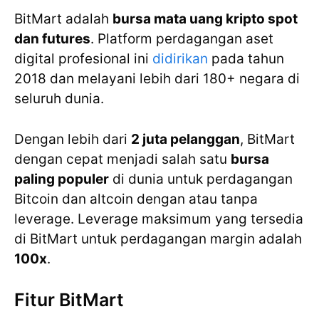
BitMart adalah
bursa mata uang kripto spot
dan futures
. Platform perdagangan aset
digital profesional ini
didirikan
pada tahun
2018 dan melayani lebih dari 180+ negara di
seluruh dunia.
Dengan lebih dari
2 juta pelanggan
, BitMart
dengan cepat menjadi salah satu
bursa
paling populer
di dunia untuk perdagangan
Bitcoin dan altcoin dengan atau tanpa
leverage. Leverage maksimum yang tersedia
di BitMart untuk perdagangan margin adalah
100x
.
Fitur BitMart