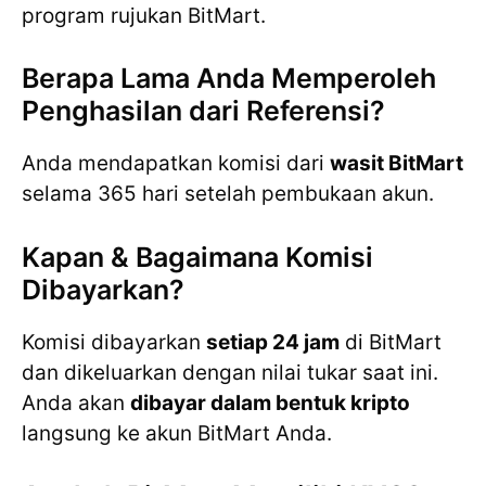
program rujukan BitMart.
Berapa Lama Anda Memperoleh
Penghasilan dari Referensi?
Anda mendapatkan komisi dari
wasit BitMart
selama 365 hari setelah pembukaan akun.
Kapan & Bagaimana Komisi
Dibayarkan?
Komisi dibayarkan
setiap 24 jam
di BitMart
dan dikeluarkan dengan nilai tukar saat ini.
Anda akan
dibayar dalam bentuk kripto
langsung ke akun BitMart Anda.