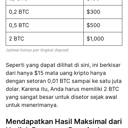
0,2 BTC
$300
0,5 BTC
$500
2 BTC
$1,000
Jadwal bonus per tingkat deposit
Seperti yang dapat dilihat di sini, ini berkisar
dari hanya $15 mata uang kripto hanya
dengan setoran 0,01 BTC sampai ke satu juta
dolar. Karena itu, Anda harus memiliki 2 BTC
yang sangat besar untuk disetor sejak awal
untuk menerimanya.
Mendapatkan Hasil Maksimal dari