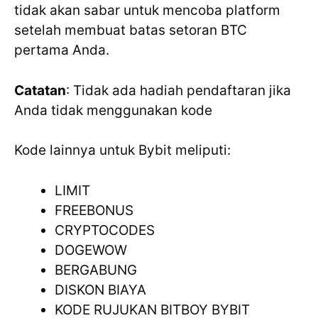
tidak akan sabar untuk mencoba platform
setelah membuat batas setoran BTC
pertama Anda.
Catatan
: Tidak ada hadiah pendaftaran jika
Anda tidak menggunakan kode
Kode lainnya untuk Bybit meliputi:
LIMIT
FREEBONUS
CRYPTOCODES
DOGEWOW
BERGABUNG
DISKON BIAYA
KODE RUJUKAN BITBOY BYBIT