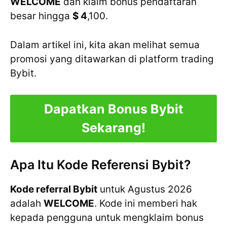
WELCOME
dan klaim bonus pendaftaran
besar hingga
$ 4
,100.
Dalam artikel ini, kita akan melihat semua
promosi yang ditawarkan di platform trading
Bybit.
Dapatkan Bonus Bybit
Sekarang!
Apa Itu Kode Referensi Bybit?
Kode referral Bybit
untuk Agustus 2026
adalah
WELCOME
. Kode ini memberi hak
kepada pengguna untuk mengklaim bonus