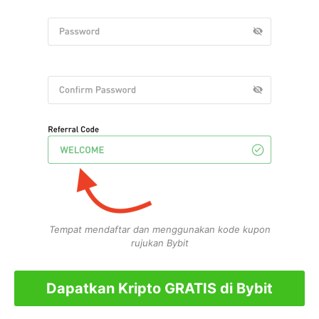
Tempat mendaftar dan menggunakan kode kupon
rujukan Bybit
Dapatkan Kripto GRATIS di Bybit