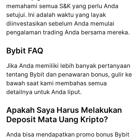
memahami semua S&K yang perlu Anda
setujui. Ini adalah waktu yang layak
diinvestasikan sebelum Anda memulai
pengalaman trading Anda bersama mereka.
Bybit FAQ
Jika Anda memiliki lebih banyak pertanyaan
tentang Bybit dan penawaran bonus, gulir ke
bawah saat kami membahas semua
detailnya untuk Anda liput.
Apakah Saya Harus Melakukan
Deposit Mata Uang Kripto?
Anda bisa mendapatkan promo bonus Bybit