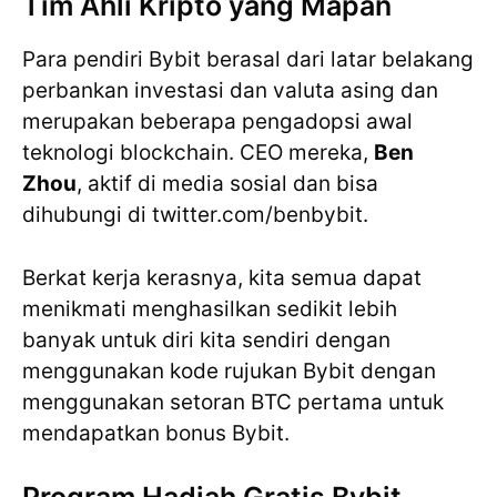
Tim Ahli Kripto yang Mapan
Para pendiri Bybit berasal dari latar belakang
perbankan investasi dan valuta asing dan
merupakan beberapa pengadopsi awal
teknologi blockchain. CEO mereka,
Ben
Zhou
, aktif di media sosial dan bisa
dihubungi di twitter.com/benbybit.
Berkat kerja kerasnya, kita semua dapat
menikmati menghasilkan sedikit lebih
banyak untuk diri kita sendiri dengan
menggunakan kode rujukan Bybit dengan
menggunakan setoran BTC pertama untuk
mendapatkan bonus Bybit.