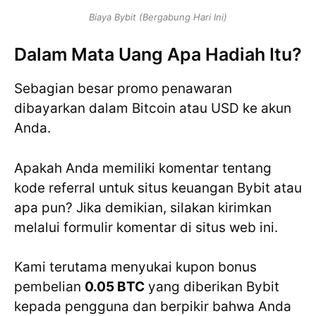
Biaya Bybit (Bergabung Hari Ini)
Dalam Mata Uang Apa Hadiah Itu?
Sebagian besar promo penawaran
dibayarkan dalam Bitcoin atau USD ke akun
Anda.
Apakah Anda memiliki komentar tentang
kode referral untuk situs keuangan Bybit atau
apa pun? Jika demikian, silakan kirimkan
melalui formulir komentar di situs web ini.
Kami terutama menyukai kupon bonus
pembelian
0.05 BTC
yang diberikan Bybit
kepada pengguna dan berpikir bahwa Anda