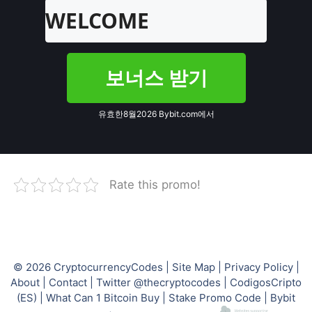
WELCOME
보너스 받기
유효한8월2026 Bybit.com에서
Rate this promo!
© 2026
CryptocurrencyCodes
|
Site Map
|
Privacy Policy
|
About
|
Contact
|
Twitter @thecryptocodes
|
CodigosCripto
(ES)
|
What Can 1 Bitcoin Buy
|
Stake Promo Code
|
Bybit