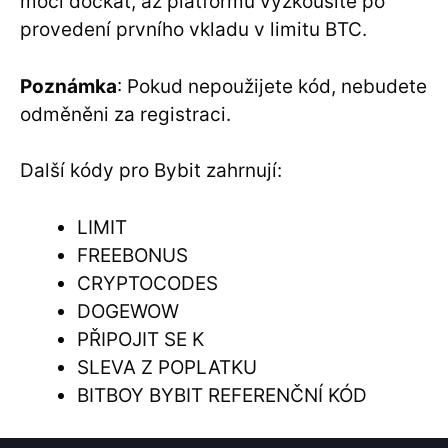
moci dočkat, až platformu vyzkoušíte po
provedení prvního vkladu v limitu BTC.
Poznámka
: Pokud nepoužijete kód, nebudete
odměněni za registraci.
Další kódy pro Bybit zahrnují:
LIMIT
FREEBONUS
CRYPTOCODES
DOGEWOW
PŘIPOJIT SE K
SLEVA Z POPLATKU
BITBOY BYBIT REFERENČNÍ KÓD