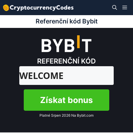
Přeskočit
M
na
obsah
Referenční kód Bybit
REFERENČNÍ KÓD
WELCOME
Získat bonus
Platné Srpen 2026 Na Bybit.com