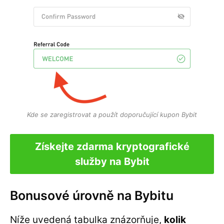
Kde se zaregistrovat a použít doporučující kupon Bybit
Získejte zdarma kryptografické
služby na Bybit
Bonusové úrovně na Bybitu
Níže uvedená tabulka znázorňuje,
kolik