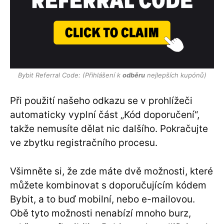
Bybit Referral Code: (Přihlášení k
odběru
nejlepších kupónů)
Při použití našeho odkazu se v prohlížeči
automaticky vyplní část „Kód doporučení“,
takže nemusíte dělat nic dalšího. Pokračujte
ve zbytku registračního procesu.
Všimněte si, že zde máte dvě možnosti, které
můžete kombinovat s doporučujícím kódem
Bybit, a to buď mobilní, nebo e-mailovou.
Obě tyto možnosti nenabízí mnoho burz,