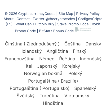
© 2026
CryptocurrencyCodes
|
Site Map
|
Privacy Policy
|
About
|
Contact
|
Twitter @thecryptocodes
|
CodigosCripto
(ES)
|
What Can 1 Bitcoin Buy
|
Stake Promo Code
|
Bybit
Promo Code
|
BitStarz Bonus Code
Čínština ( Zjednodušený )
Čeština
Dánský
Holandský
Angličtina
Finský
Francouzština
Němec
Řečtina
Indonéský
Ital
Japonský
Korejský
Norwegian bokmål
Polský
Portugalština ( Brazílie)
Portugalština ( Portugalsko)
Španělský
Švédský
Turečtina
Vietnamský
Hindština