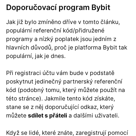
Doporučovací program Bybit
Jak již bylo zmíněno dříve v tomto článku,
populární referenční kód/přidružené
programy a nízký poplatek jsou jedním z
hlavních důvodů, proč je platforma Bybit tak
populární, jak je dnes.
Při registraci účtu vám bude v podstatě
poskytnut jedinečný partnerský referenční
kód (podobný tomu, který můžete použít na
této stránce). Jakmile tento kód získáte,
stane se z něj doporučující odkaz, který
můžete
sdílet s přáteli
a dalšími uživateli.
Když se lidé, které znáte, zaregistrují pomocí