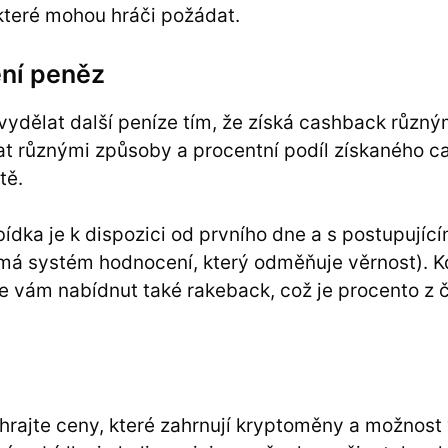
 které mohou hráči požádat.
ení peněz
vydělat další peníze tím, že získá cashback různ
t různými způsoby a procentní podíl získaného ca
tě.
ídka je k dispozici od prvního dne a s postupují
 má systém hodnocení, který odměňuje věrnost). K
, je vám nabídnut také rakeback, což je procento z č
hrajte ceny, které zahrnují kryptoměny a možnost