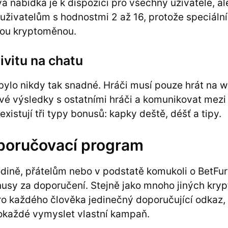
á nabídka je k dispozici pro všechny uživatele, al
živatelům s hodnostmi 2 až 16, protože speciální k
ou kryptoměnou.
ivitu na chatu
bylo nikdy tak snadné. Hráči musí pouze hrát na
své výsledky s ostatními hráči a komunikovat mezi
existují tři typy bonusů: kapky deště, déšť a tipy.
poručovací program
odině, přátelům nebo v podstatě komukoli o BetFu
usy za doporučení. Stejně jako mnoho jiných kry
ro každého člověka jedinečný doporučující odkaz,
okaždé vymyslet vlastní kampaň.