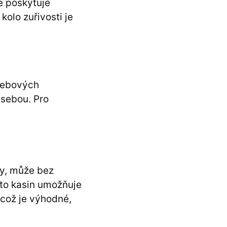
e poskytuje
olo zuřivosti je
 webových
 sebou. Pro
ry, může bez
pto kasin umožňuje
 což je výhodné,