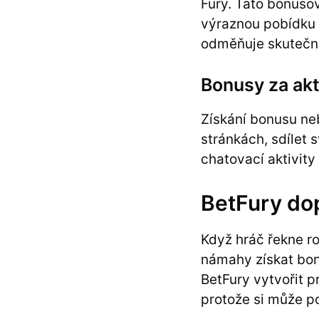
Fury. Tato bonusov
výraznou pobídku u
odměňuje skutečn
Bonusy za akt
Získání bonusu ne
stránkách, sdílet 
chatovací aktivity 
BetFury do
Když hráč řekne r
námahy získat bon
BetFury vytvořit p
protože si může p