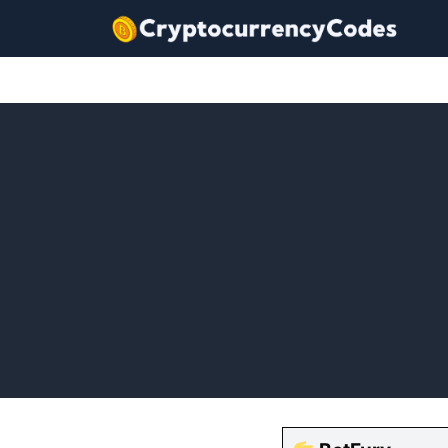
Přeskočit
na
obsah