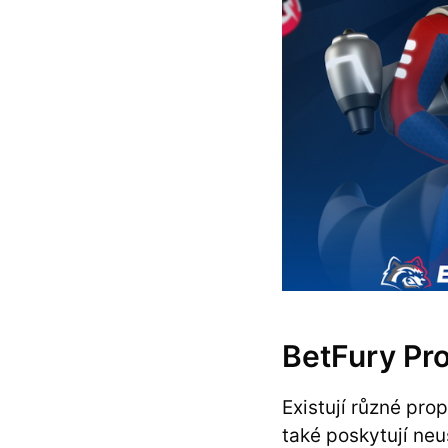
BetFury Pr
Existují různé pro
také poskytují neu