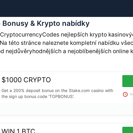
o Bonusy & Krypto nabídky
 CryptocurrencyCodes nejlepších krypto kasinov
Na této stránce naleznete kompletní nabídku všec
 nejdůvěryhodnějších a nejoblíbenějších online k
$1000 CRYPTO
Get a 200% deposit bonus on the Stake.com casino with
On
the sign up bonus code 'TOPBONUS'.
WIN 1 BTC