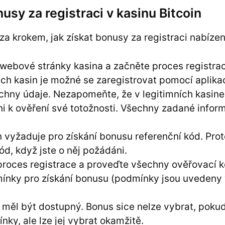
usy za registraci v kasinu Bitcoin
za krokem, jak získat bonusy za registraci nabízen
 webové stránky kasina a začněte proces registr
ých kasin je možné se zaregistrovat pomocí aplika
chny údaje. Nezapomeňte, že v legitimních kasin
ni k ověření své totožnosti. Všechny zadané infor
vyžaduje pro získání bonusu referenční kód. Proto
kód, když jste o něj požádáni.
roces registrace a proveďte všechny ověřovací ko
ínky pro získání bonusu (podmínky jsou uvedeny v
ž měl být dostupný. Bonus sice nelze vybrat, poku
nky, ale lze jej vybrat okamžitě.