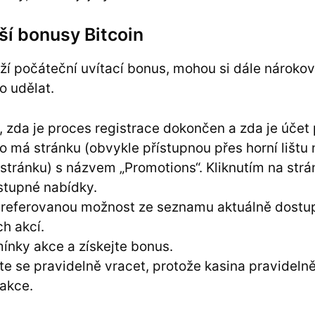
lší bonusy Bitcoin
ží počáteční uvítací bonus, mohou si dále nárokov
o udělat.
, zda je proces registrace dokončen a zda je účet 
o má stránku (obvykle přístupnou přes horní lištu
tránku) s názvem „Promotions“. Kliknutím na strá
tupné nabídky.
preferovanou možnost ze seznamu aktuálně dost
h akcí.
ínky akce a získejte bonus.
 se pravidelně vracet, protože kasina pravidelně
akce.