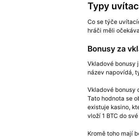
Typy uvítac
Co se týče uvítací
hráči měli očekáva
Bonusy za vkla
Vkladové bonusy j
název napovídá, t
Vkladové bonusy o
Tato hodnota se o
existuje kasino, k
vloží 1 BTC do své
Kromě toho mají bo