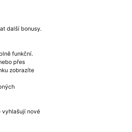
at další bonusy.
plně funkční.
 nebo přes
nku zobrazíte
upných
 vyhlašují nové