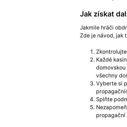
Jak získat da
Jakmile hráči obdr
Zde je návod, jak t
Zkontrolujte
Každé kasin
domovskou s
všechny dos
Vyberte si 
propagačníc
Splňte podm
Nezapomeňte
propagační 