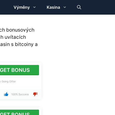
Výměny
Kasina
ých bonusových
h uvítacích
asin s bitcoiny a
GET BONUS
 Going Offer
100% Success
GET BONUS