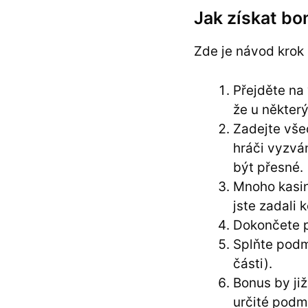
Jak získat bon
Zde je návod krok 
Přejděte na
že u někter
Zadejte vše
hráči vyzvá
být přesné.
Mnoho kasin 
jste zadali 
Dokončete p
Splňte podm
části).
Bonus by ji
určité podmí