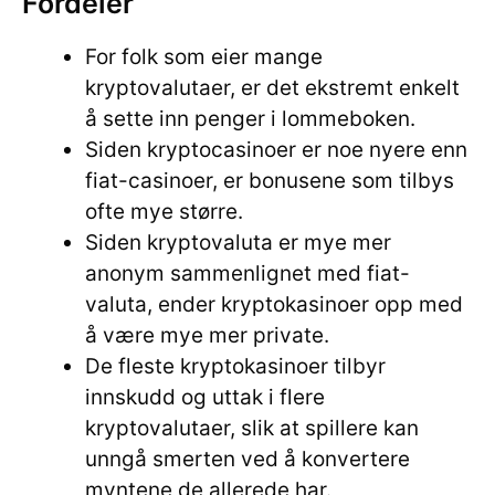
Fordeler
For folk som eier mange
kryptovalutaer, er det ekstremt enkelt
å sette inn penger i lommeboken.
Siden kryptocasinoer er noe nyere enn
fiat-casinoer, er bonusene som tilbys
ofte mye større.
Siden kryptovaluta er mye mer
anonym sammenlignet med fiat-
valuta, ender kryptokasinoer opp med
å være mye mer private.
De fleste kryptokasinoer tilbyr
innskudd og uttak i flere
kryptovalutaer, slik at spillere kan
unngå smerten ved å konvertere
myntene de allerede har.