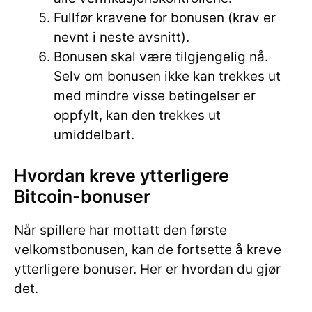
Fullfør kravene for bonusen (krav er
nevnt i neste avsnitt).
Bonusen skal være tilgjengelig nå.
Selv om bonusen ikke kan trekkes ut
med mindre visse betingelser er
oppfylt, kan den trekkes ut
umiddelbart.
Hvordan kreve ytterligere
Bitcoin-bonuser
Når spillere har mottatt den første
velkomstbonusen, kan de fortsette å kreve
ytterligere bonuser. Her er hvordan du gjør
det.