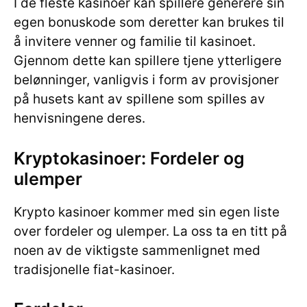
I de fleste kasinoer kan spillere generere sin
egen bonuskode som deretter kan brukes til
å invitere venner og familie til kasinoet.
Gjennom dette kan spillere tjene ytterligere
belønninger, vanligvis i form av provisjoner
på husets kant av spillene som spilles av
henvisningene deres.
Kryptokasinoer: Fordeler og
ulemper
Krypto kasinoer kommer med sin egen liste
over fordeler og ulemper. La oss ta en titt på
noen av de viktigste sammenlignet med
tradisjonelle fiat-kasinoer.