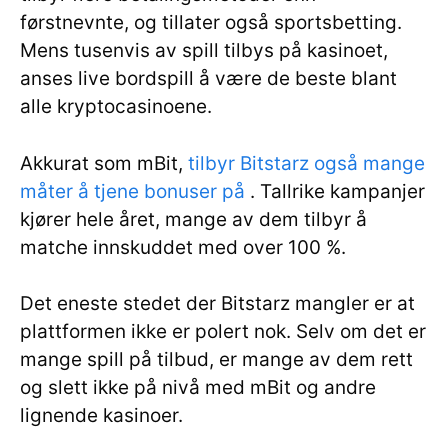
førstnevnte, og tillater også sportsbetting.
Mens tusenvis av spill tilbys på kasinoet,
anses live bordspill å være de beste blant
alle kryptocasinoene.
Akkurat som mBit,
tilbyr Bitstarz også mange
måter å tjene bonuser på
. Tallrike kampanjer
kjører hele året, mange av dem tilbyr å
matche innskuddet med over 100 %.
Det eneste stedet der Bitstarz mangler er at
plattformen ikke er polert nok. Selv om det er
mange spill på tilbud, er mange av dem rett
og slett ikke på nivå med mBit og andre
lignende kasinoer.