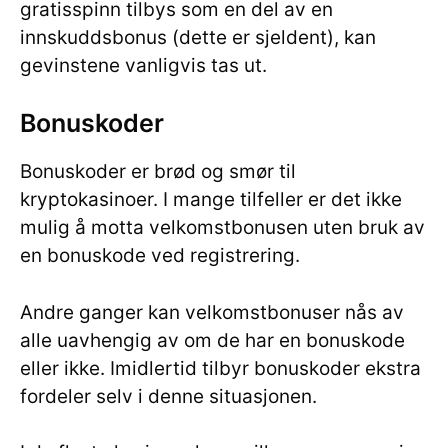
gratisspinn tilbys som en del av en
innskuddsbonus (dette er sjeldent), kan
gevinstene vanligvis tas ut.
Bonuskoder
Bonuskoder er brød og smør til
kryptokasinoer. I mange tilfeller er det ikke
mulig å motta velkomstbonusen uten bruk av
en bonuskode ved registrering.
Andre ganger kan velkomstbonuser nås av
alle uavhengig av om de har en bonuskode
eller ikke. Imidlertid tilbyr bonuskoder ekstra
fordeler selv i denne situasjonen.