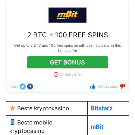
2 BTC + 100 FREE SPINS
Get up to 2 BTC and 100 free spins on mBitcasino.com with this
bonus offer
GET BONUS
On Going Offer
100% Success
Share
Beste kryptokasino
Bitstarz
Beste mobile
mBit
kryptocasino