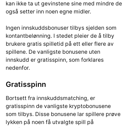
kan ikke ta ut gevinstene sine med mindre de
også setter inn noen egne midler.
Ingen innskuddsbonuser tilbys sjelden som
kontantbelønning. I stedet pleier de å tilby
brukere gratis spilletid på ett eller flere av
spillene. De vanligste bonusene uten
innskudd er gratisspinn, som forklares
nedenfor.
Gratisspinn
Bortsett fra innskuddsmatching, er
gratisspinn de vanligste kryptobonusene
som tilbys. Disse bonusene lar spillere prøve
lykken på noen få utvalgte spill på