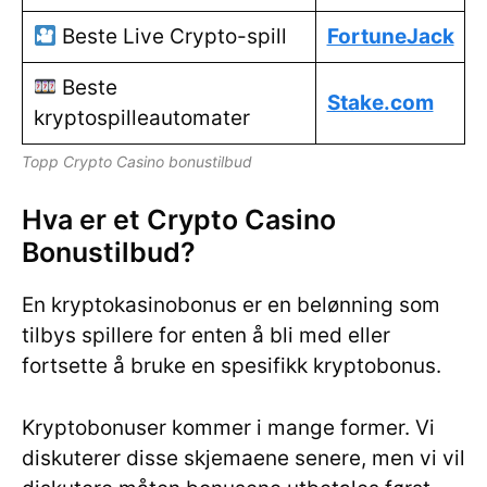
Beste Live Crypto-spill
FortuneJack
Beste
Stake.com
kryptospilleautomater
Topp Crypto Casino bonustilbud
Hva er et Crypto Casino
Bonustilbud?
En kryptokasinobonus er en belønning som
tilbys spillere for enten å bli med eller
fortsette å bruke en spesifikk kryptobonus.
Kryptobonuser kommer i mange former. Vi
diskuterer disse skjemaene senere, men vi vil