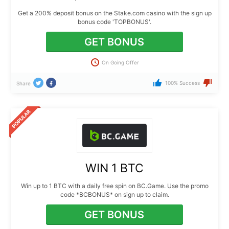
Get a 200% deposit bonus on the Stake.com casino with the sign up
bonus code 'TOPBONUS'.
GET BONUS
On Going Offer
100% Success
Share
WIN 1 BTC
Win up to 1 BTC with a daily free spin on BC.Game. Use the promo
code *BCBONUS* on sign up to claim.
GET BONUS