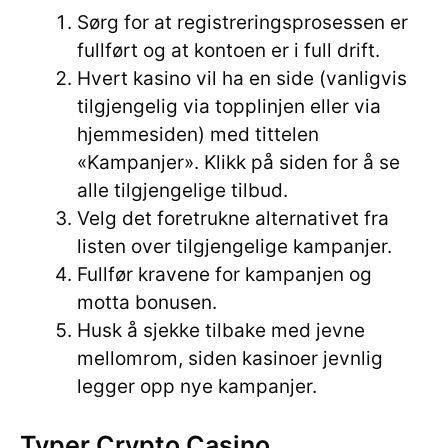
Sørg for at registreringsprosessen er
fullført og at kontoen er i full drift.
Hvert kasino vil ha en side (vanligvis
tilgjengelig via topplinjen eller via
hjemmesiden) med tittelen
«Kampanjer». Klikk på siden for å se
alle tilgjengelige tilbud.
Velg det foretrukne alternativet fra
listen over tilgjengelige kampanjer.
Fullfør kravene for kampanjen og
motta bonusen.
Husk å sjekke tilbake med jevne
mellomrom, siden kasinoer jevnlig
legger opp nye kampanjer.
Typer Crypto Casino