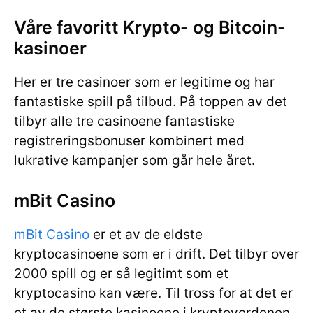
Våre favoritt Krypto- og Bitcoin-
kasinoer
Her er tre casinoer som er legitime og har
fantastiske spill på tilbud. På toppen av det
tilbyr alle tre casinoene fantastiske
registreringsbonuser kombinert med
lukrative kampanjer som går hele året.
mBit Casino
mBit Casino
er et av de eldste
kryptocasinoene som er i drift. Det tilbyr over
2000 spill og er så legitimt som et
kryptocasino kan være. Til tross for at det er
et av de største kasinoene i kryptoverdenen,