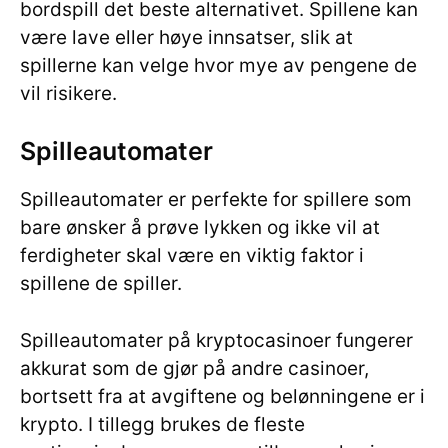
bordspill det beste alternativet. Spillene kan
være lave eller høye innsatser, slik at
spillerne kan velge hvor mye av pengene de
vil risikere.
Spilleautomater
Spilleautomater er perfekte for spillere som
bare ønsker å prøve lykken og ikke vil at
ferdigheter skal være en viktig faktor i
spillene de spiller.
Spilleautomater på kryptocasinoer fungerer
akkurat som de gjør på andre casinoer,
bortsett fra at avgiftene og belønningene er i
krypto. I tillegg brukes de fleste