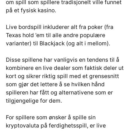
om spill som spillere tradisjonelt ville funnet
på et fysisk kasino.
Live bordspill inkluderer alt fra poker (fra
Texas hold ’em til alle andre populære
varianter) til Blackjack (og alt i mellom).
Disse spillene har vanligvis en tendens til å
kombinere en live dealer som faktisk deler ut
kort og sikrer riktig spill med et grensesnitt
som gjør det lettere å se hvilken hånd
spilleren har fått og alternativene som er
tilgjengelige for dem.
For spillere som ønsker å spille sin
kryptovaluta på ferdighetsspill, er live