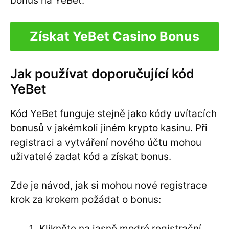
bonus na YeBet.
Získat YeBet Casino Bonus
Jak používat doporučující kód
YeBet
Kód YeBet funguje stejně jako kódy uvítacích
bonusů v jakémkoli jiném krypto kasinu. Při
registraci a vytváření nového účtu mohou
uživatelé zadat kód a získat bonus.
Zde je návod, jak si mohou nové registrace
krok za krokem požádat o bonus:
Klikněte na jasně modré registrační