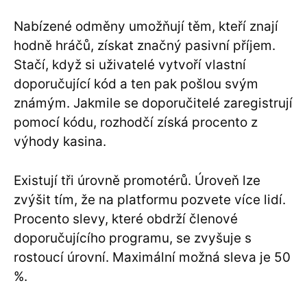
Nabízené odměny umožňují těm, kteří znají
hodně hráčů, získat značný pasivní příjem.
Stačí, když si uživatelé vytvoří vlastní
doporučující kód a ten pak pošlou svým
známým. Jakmile se doporučitelé zaregistrují
pomocí kódu, rozhodčí získá procento z
výhody kasina.
Existují tři úrovně promotérů. Úroveň lze
zvýšit tím, že na platformu pozvete více lidí.
Procento slevy, které obdrží členové
doporučujícího programu, se zvyšuje s
rostoucí úrovní. Maximální možná sleva je 50
%.