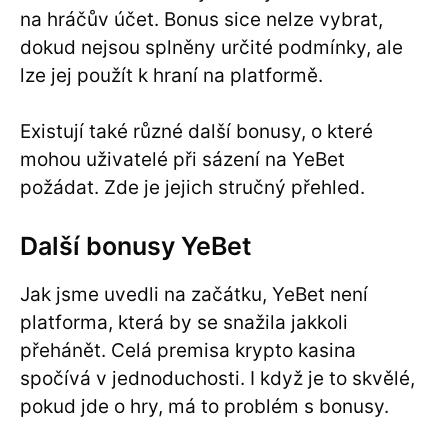
na hráčův účet. Bonus sice nelze vybrat,
dokud nejsou splněny určité podmínky, ale
lze jej použít k hraní na platformě.
Existují také různé další bonusy, o které
mohou uživatelé při sázení na YeBet
požádat. Zde je jejich stručný přehled.
Další bonusy YeBet
Jak jsme uvedli na začátku, YeBet není
platforma, která by se snažila jakkoli
přehánět. Celá premisa krypto kasina
spočívá v jednoduchosti. I když je to skvělé,
pokud jde o hry, má to problém s bonusy.