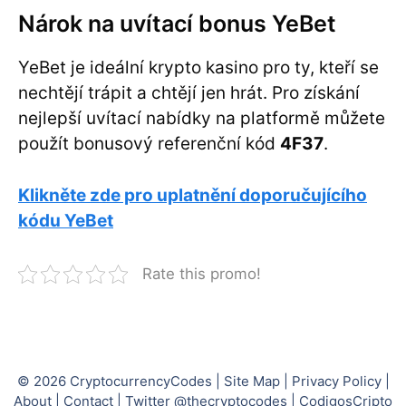
Nárok na uvítací bonus YeBet
YeBet je ideální krypto kasino pro ty, kteří se
nechtějí trápit a chtějí jen hrát. Pro získání
nejlepší uvítací nabídky na platformě můžete
použít bonusový referenční kód
4F37
.
Klikněte zde pro uplatnění doporučujícího
kódu YeBet
Rate this promo!
© 2026
CryptocurrencyCodes
|
Site Map
|
Privacy Policy
|
About
|
Contact
|
Twitter @thecryptocodes
|
CodigosCripto