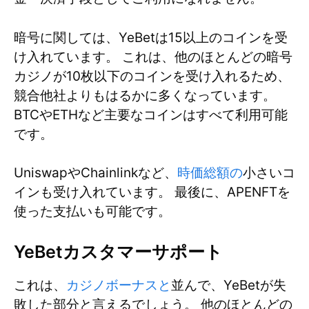
暗号に関しては、YeBetは15以上のコインを受
け入れています。 これは、他のほとんどの暗号
カジノが10枚以下のコインを受け入れるため、
競合他社よりもはるかに多くなっています。
BTCやETHなど主要なコインはすべて利用可能
です。
UniswapやChainlinkなど、
時価総額の
小さいコ
インも受け入れています。 最後に、APENFTを
使った支払いも可能です。
YeBetカスタマーサポート
これは、
カジノボーナスと
並んで、YeBetが失
敗した部分と言えるでしょう。 他のほとんどの