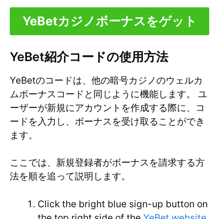
YeBetカジノボーナスをゲット
YeBet紹介コードの使用方法
YeBetのコードは、他の暗号カジノのウェルカ
ムボーナスコードと同じように機能します。 ユ
ーザーが新規にアカウントを作成する際に、コ
ードを入力し、ボーナスを受け取ることができ
ます。
ここでは、新規登録者がボーナスを請求する方
法を順を追って説明します。
Click the bright blue sign-up button on
the top right side of the
YeBet website
.