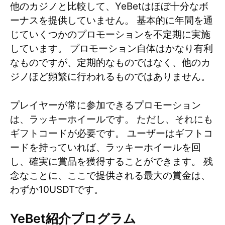
他のカジノと比較して、YeBetはほぼ十分なボ
ーナスを提供していません。 基本的に年間を通
じていくつかのプロモーションを不定期に実施
しています。 プロモーション自体はかなり有利
なものですが、定期的なものではなく、他のカ
ジノほど頻繁に行われるものではありません。
プレイヤーが常に参加できるプロモーション
は、ラッキーホイールです。 ただし、それにも
ギフトコードが必要です。 ユーザーはギフトコ
ードを持っていれば、ラッキーホイールを回
し、確実に賞品を獲得することができます。 残
念なことに、ここで提供される最大の賞金は、
わずか10USDTです。
YeBet紹介プログラム