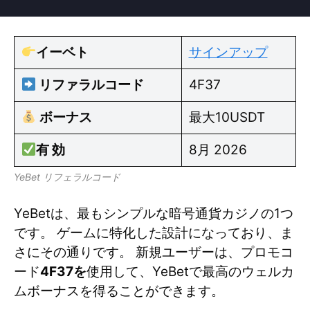
イーベト
サインアップ
リファラルコード
4F37
ボーナス
最大10USDT
有 効
8月 2026
YeBet リフェラルコード
YeBetは、最もシンプルな暗号通貨カジノの1つ
です。 ゲームに特化した設計になっており、ま
さにその通りです。 新規ユーザーは、プロモコ
ード
4F37を
使用して、YeBetで最高のウェルカ
ムボーナスを得ることができます。