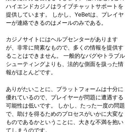
ハイエンドカジノはライブチャットサポートを
提供しています。 しかし、YeBetは、プレイヤ
ーが連絡できるのはメールのみである。
カジノサイトにはヘルプセンターがあります
が、非常に簡素なもので、多くの情報を提供す
ることはできません。 一般的なバグやトラブル
シューティングよりも、法的な側面を扱った情
報がほとんどです。
ありがたいことに、プラットフォームは十分に
優れているので、プレイヤーが問題に遭遇する
可能性は低いです。 しかし、たった一度の問題
で、助けを得るためのプロセスがいかに大変な
ものであるかということに、大きな不満を抱い
てしまうのです。