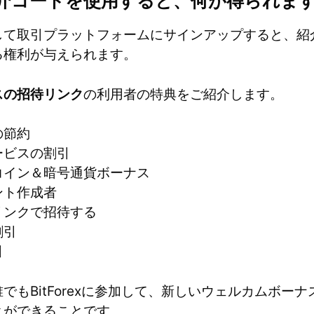
x で紹介コードを使用すると、何が得られま
して取引プラットフォームにサインアップすると、紹
る権利が与えられます。
スの招待リンク
の利用者の特典をご紹介します。
の節約
ービスの割引
コイン＆暗号通貨ボーナス
ント作成者
リンクで招待する
割引
引
でもBitForexに参加して、新しいウェルカムボー
とができることです。