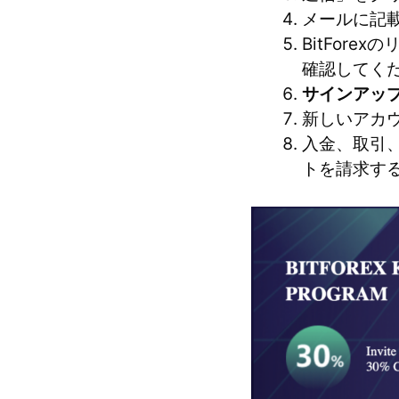
メールに記
BitFore
確認してく
サインアッ
新しいアカ
入金、取引
トを請求す