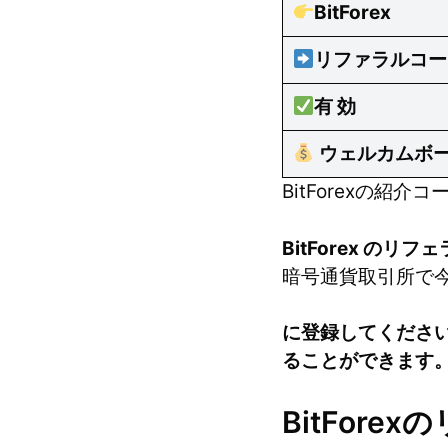
BitForex
リファラルコー
有 効
ウェルカムボ
BitForexの紹介
BitForex のリ
暗号通貨取引所で今
に登録してくださ
ることができます
BitFor