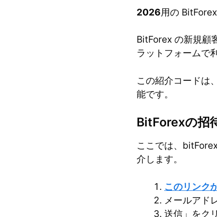
2026
用の BitFo
BitForex の
ラットフォームで
この紹介コードは
能です。
BitFore
ここでは、bitF
介します。
このリンクか
メールアド
送信」をク