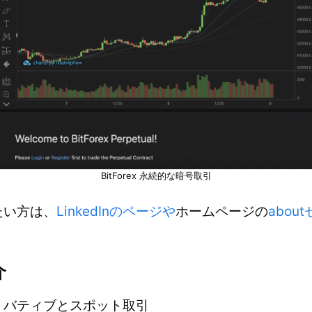
BitForex 永続的な暗号取引
たい方は、
LinkedInのページや
ホームページの
abou
介
リバティブとスポット取引