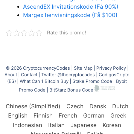
AscendEX Invitationskode (Få 90%)
Margex henvisningskode (Få $100)
Rate this promo!
© 2026
CryptocurrencyCodes
|
Site Map
|
Privacy Policy
|
About
|
Contact
|
Twitter @thecryptocodes
|
CodigosCripto
(ES)
|
What Can 1 Bitcoin Buy
|
Stake Promo Code
|
Bybit
Promo Code
|
BitStarz Bonus Code
Chinese (Simplified)
Czech
Dansk
Dutch
English
Finnish
French
German
Greek
Indonesian
Italian
Japanese
Korean