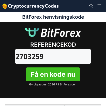
Hop
M
til
indhold
BitForex henvisningskode
REFERENCEKOD
2703259
Få en kode nu
Gyldig august 2026 På BitForex.com