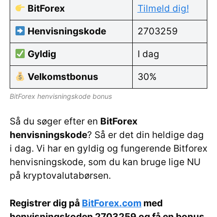
BitForex
Tilmeld dig!
Henvisningskode
2703259
Gyldig
I dag
Velkomstbonus
30%
BitForex henvisningskode bonus
Så du søger efter en
BitForex
henvisningskode
? Så er det din heldige dag
i dag. Vi har en gyldig og fungerende Bitforex
henvisningskode, som du kan bruge lige NU
på kryptovalutabørsen.
Registrer dig på
BitForex.com
med
henvisningskoden
2703259
og få en bonus