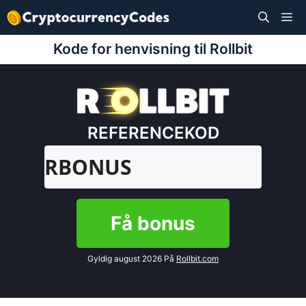
Hop
M
til
indhold
Kode for henvisning til Rollbit
REFERENCEKOD
RBONUS
Få bonus
Gyldig august 2026 På
Rollbit.com