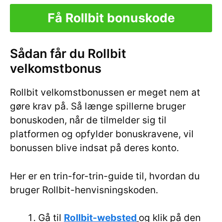
Få Rollbit bonuskode
Sådan får du Rollbit
velkomstbonus
Rollbit velkomstbonussen er meget nem at
gøre krav på. Så længe spillerne bruger
bonuskoden, når de tilmelder sig til
platformen og opfylder bonuskravene, vil
bonussen blive indsat på deres konto.
Her er en trin-for-trin-guide til, hvordan du
bruger Rollbit-henvisningskoden.
Gå til
Rollbit-websted
og klik på den