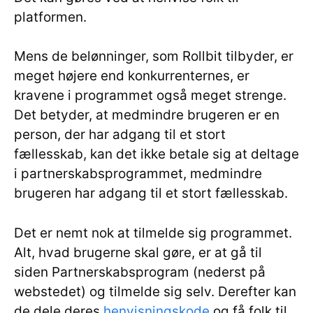
platformen.
Mens de belønninger, som Rollbit tilbyder, er
meget højere end konkurrenternes, er
kravene i programmet også meget strenge.
Det betyder, at medmindre brugeren er en
person, der har adgang til et stort
fællesskab, kan det ikke betale sig at deltage
i partnerskabsprogrammet, medmindre
brugeren har adgang til et stort fællesskab.
Det er nemt nok at tilmelde sig programmet.
Alt, hvad brugerne skal gøre, er at gå til
siden Partnerskabsprogram (nederst på
webstedet) og tilmelde sig selv. Derefter kan
de dele deres
henvisningskode
og få folk til