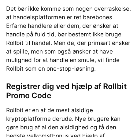
Det bør ikke komme som nogen overraskelse,
at handelsplatformen er ret barebones.
Erfarne handlere eller dem, der ønsker at
handle på fuld tid, bør bestemt ikke bruge
Rollbit til handel. Men de, der primært ønsker
at spille, men som også ønsker at have
mulighed for at handle en smule, vil finde
Rollbit som en one-stop-løsning.
Registrer dig ved hjælp af Rollbit
Promo Code
Rollbit er en af de mest alsidige
kryptoplatforme derude. Nye brugere kan
gøre brug af al den alsidighed og få den
bedste velkomstbonus ved hjælp af