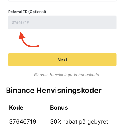
Binance henvisnings-id bonuskode
Binance Henvisningskoder
Kode
Bonus
37646719
30% rabat på gebyret