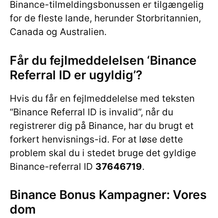
Binance-tilmeldingsbonussen er tilgængelig
for de fleste lande, herunder Storbritannien,
Canada og Australien.
Får du fejlmeddelelsen ‘Binance
Referral ID er ugyldig’?
Hvis du får en fejlmeddelelse med teksten
“Binance Referral ID is invalid”, når du
registrerer dig på Binance, har du brugt et
forkert henvisnings-id. For at løse dette
problem skal du i stedet bruge det gyldige
Binance-referral ID
37646719
.
Binance Bonus Kampagner: Vores
dom