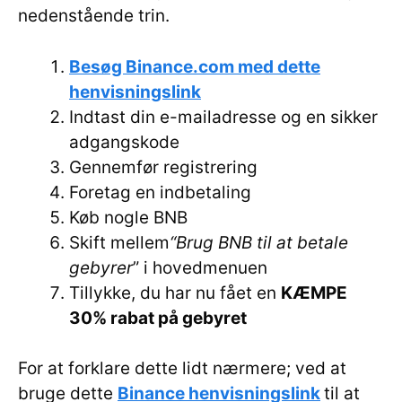
nedenstående trin.
Besøg Binance.com med dette
henvisningslink
Indtast din e-mailadresse og en sikker
adgangskode
Gennemfør registrering
Foretag en indbetaling
Køb nogle BNB
Skift mellem
“Brug BNB til at betale
gebyrer
” i hovedmenuen
Tillykke, du har nu fået en
KÆMPE
30% rabat på gebyret
For at forklare dette lidt nærmere; ved at
bruge dette
Binance henvisningslink
til at