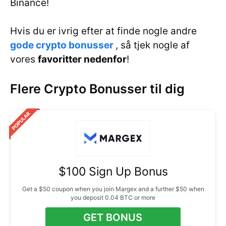
Binance!
Hvis du er ivrig efter at finde nogle andre
gode crypto bonusser
, så tjek nogle af
vores
favoritter nedenfor
!
Flere Crypto Bonusser til dig
$100 Sign Up Bonus
Get a $50 coupon when you join Margex and a further $50 when
you deposit 0.04 BTC or more
GET BONUS