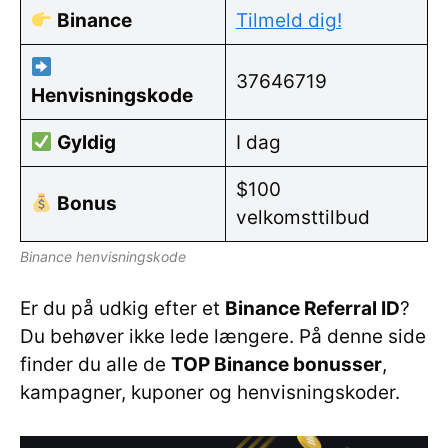
Binance
Tilmeld dig!
37646719
Henvisningskode
Gyldig
I dag
$100
Bonus
velkomsttilbud
Binance henvisningskode
Er du på udkig efter et
Binance Referral ID
?
Du behøver ikke lede længere. På denne side
finder du alle de
TOP Binance bonusser
,
kampagner, kuponer og henvisningskoder.