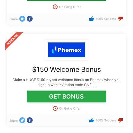
On Going Offer
100% Success
Share
$150 Welcome Bonus
Claim a HUGE $150 crypto welcome bonus on Phemex when you
sign up with invitation code GNFLL
GET BONUS
On Going Offer
100% Success
Share