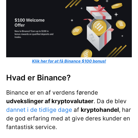
Klik her for at få Binance $100 bonus!
Hvad er Binance?
Binance er en af verdens førende
udvekslinger af kryptovalutaer
. Da de blev
dannet i de tidlige dage
af
kryptohandel
, har
de god erfaring med at give deres kunder en
fantastisk service.