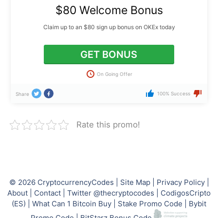
$80 Welcome Bonus
Claim up to an $80 sign up bonus on OKEx today
GET BONUS
On Going Offer
100% Success
Share
Rate this promo!
© 2026
CryptocurrencyCodes
|
Site Map
|
Privacy Policy
|
About
|
Contact
|
Twitter @thecryptocodes
|
CodigosCripto
(ES)
|
What Can 1 Bitcoin Buy
|
Stake Promo Code
|
Bybit
Promo Code
|
BitStarz Bonus Code