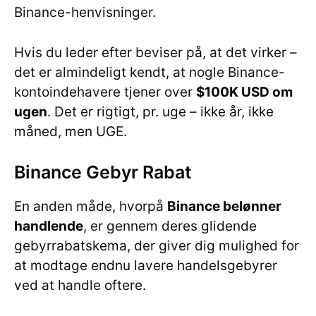
Binance-henvisninger.
Hvis du leder efter beviser på, at det virker –
det er almindeligt kendt, at nogle Binance-
kontoindehavere tjener over
$100K USD om
ugen
. Det er rigtigt, pr. uge – ikke år, ikke
måned, men UGE.
Binance Gebyr Rabat
En anden måde, hvorpå
Binance belønner
handlende
, er gennem deres glidende
gebyrrabatskema, der giver dig mulighed for
at modtage endnu lavere handelsgebyrer
ved at handle oftere.