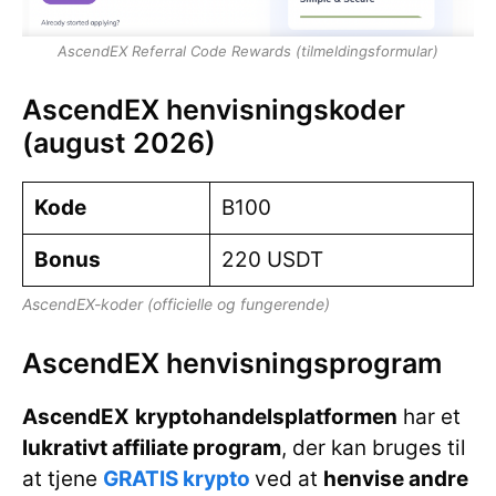
AscendEX Referral Code Rewards (tilmeldingsformular)
AscendEX henvisningskoder
(august 2026)
Kode
B100
Bonus
220 USDT
AscendEX-koder (officielle og fungerende)
AscendEX henvisningsprogram
AscendEX
kryptohandelsplatformen
har et
lukrativt affiliate program
, der kan bruges til
at tjene
GRATIS krypto
ved at
henvise andre