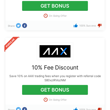
GET BONUS
On Going Offer
100% Success
Share
10% Fee Discount
Save 10% on AAX trading fees when you register with referral code
580xzIRVozNM
GET BONUS
On Going Offer
100% Success
Share