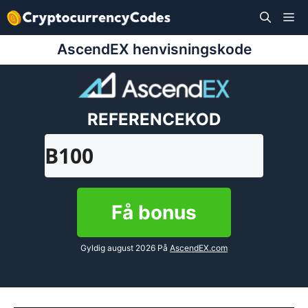
Hop
M
til
indhold
AscendEX henvisningskode
REFERENCEKOD
B100
Få bonus
Gyldig august 2026 På
AscendEX.com