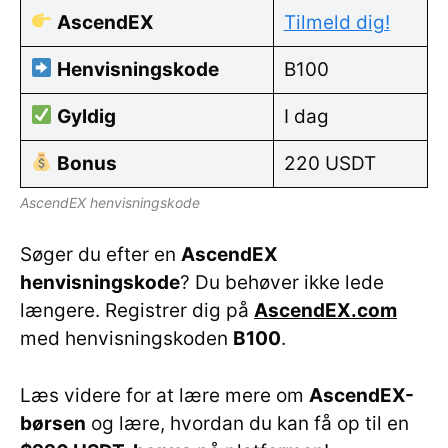
AscendEX
Tilmeld dig!
Henvisningskode
B100
Gyldig
I dag
Bonus
220 USDT
AscendEX henvisningskode
Søger du efter en
AscendEX
henvisningskode
? Du behøver ikke lede
længere. Registrer dig på
AscendEX.com
med henvisningskoden
B100
.
Læs videre for at lære mere om
AscendEX-
børsen
og lære, hvordan du kan få op til en