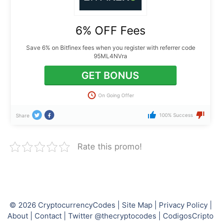
6% OFF Fees
Save 6% on Bitfinex fees when you register with referrer code
95ML4NVra
GET BONUS
On Going Offer
100% Success
Share
Rate this promo!
© 2026
CryptocurrencyCodes
|
Site Map
|
Privacy Policy
|
About
|
Contact
|
Twitter @thecryptocodes
|
CodigosCripto