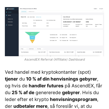
AscendEX Referral (Affiliate) Dashboard
Ved handel med kryptokontanter (spot)
tjener
du
10 % af din henvisnings gebyrer
,
og hvis de
handler futures
på AscendEX, får
du
25 % af de
genererede
gebyrer
. Hvis du
leder efter et krypto
henvisningsprogram
,
der
udbetaler mere
, så foreslår vi, at du