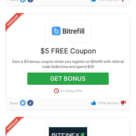
$5 FREE Coupon
Earn a $5 bonus coupon when you register on Bitrefill with referral
code 6u8unlma and spend $50
GET BONUS
On Going Offer
100% Success
Share