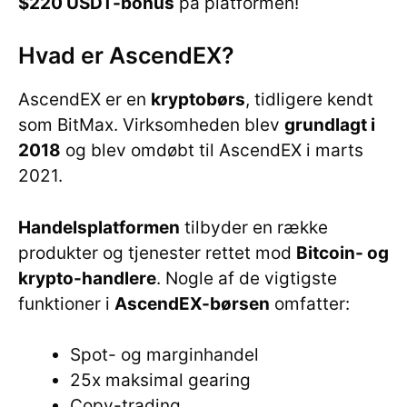
$220 USDT-bonus
på platformen!
Hvad er AscendEX?
AscendEX er en
kryptobørs
, tidligere kendt
som BitMax. Virksomheden blev
grundlagt i
2018
og blev omdøbt til AscendEX i marts
2021.
Handelsplatformen
tilbyder en række
produkter og tjenester rettet mod
Bitcoin- og
krypto-handlere
. Nogle af de vigtigste
funktioner i
AscendEX-børsen
omfatter:
Spot- og marginhandel
25x maksimal gearing
Copy-trading