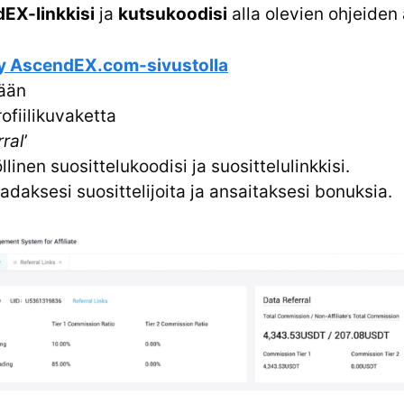
EX-linkkisi
ja
kutsukoodisi
alla olevien ohjeiden 
dy AscendEX.com-sivustolla
sään
ofiilikuvaketta
rral
’
llinen suosittelukoodisi ja suosittelulinkkisi.
aadaksesi suosittelijoita ja ansaitaksesi bonuksia.