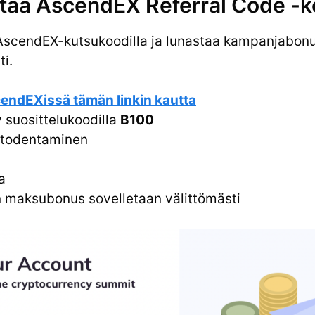
ttää AscendEX Referral Code -k
ä AscendEX-kutsukoodilla ja lunastaa kampanjabonu
i.
cendEXissä tämän linkin kautta
 suosittelukoodilla
B100
 todentaminen
a
n maksubonus sovelletaan välittömästi