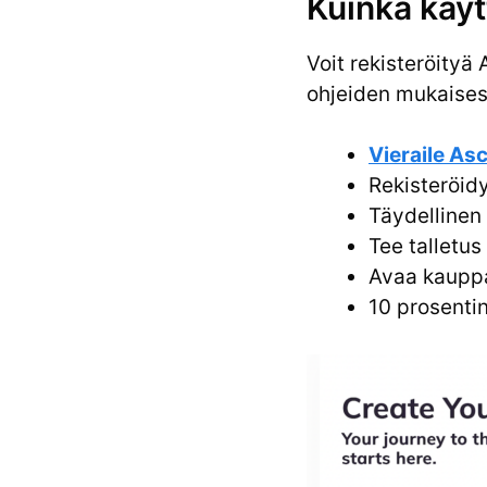
Kuinka käy
Voit rekisteröity
ohjeiden mukaisest
Vieraile As
Rekisteröidy
Täydellinen
Tee talletus
Avaa kaupp
10 prosenti