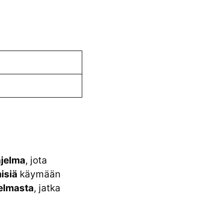
jelma
, jota
isiä
käymään
elmasta
, jatka