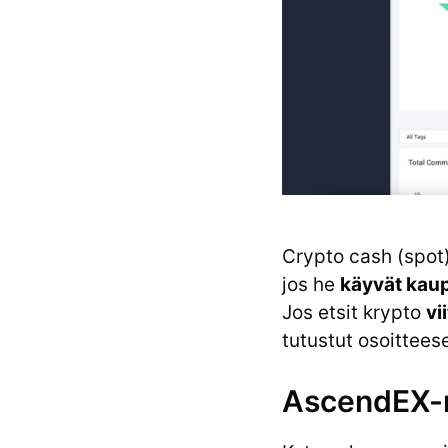
Crypto cash (spo
jos he
käyvät kaup
Jos etsit krypto
vi
tutustut osoittee
AscendEX-m