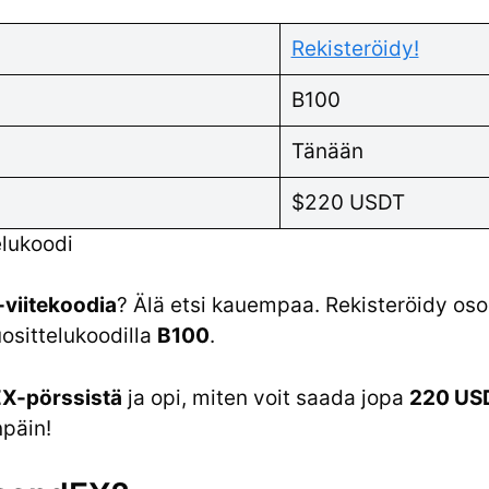
Rekisteröidy!
B100
Tänään
$220 USDT
lukoodi
viitekoodia
? Älä etsi kauempaa. Rekisteröidy oso
osittelukoodilla
B100
.
X-pörssistä
ja opi, miten voit saada jopa
220 US
npäin!