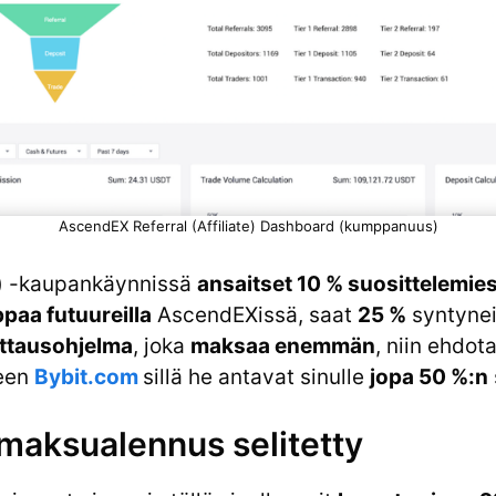
AscendEX Referral (Affiliate) Dashboard (kumppanuus)
t) -kaupankäynnissä
ansaitset 10 % suosittelemies
paa futuureilla
AscendEXissä, saat
25 %
syntyne
ittausohjelma
, joka
maksaa enemmän
, niin ehdo
seen
Bybit.com
sillä he antavat sinulle
jopa 50 %:n
aksualennus selitetty