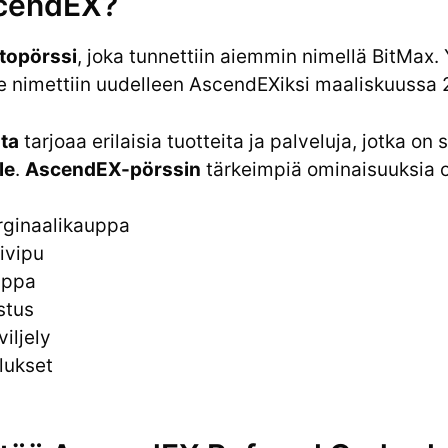
scendEX?
topörssi
, joka tunnettiin aiemmin nimellä BitMax. 
 se nimettiin uudelleen AscendEXiksi maaliskuussa 
ta
tarjoaa erilaisia tuotteita ja palveluja, jotka on
le
.
AscendEX-pörssin
tärkeimpiä ominaisuuksia o
rginaalikauppa
ivipu
uppa
stus
iljely
lukset