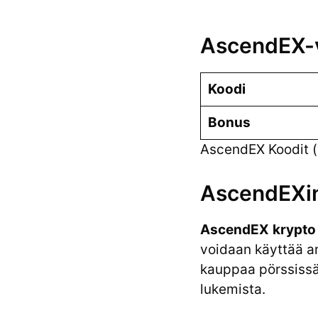
AscendEX-v
Koodi
Bonus
AscendEX Koodit (v
AscendEXin
AscendEX
krypto
voidaan käyttää a
kauppaa pörssissä.
lukemista.