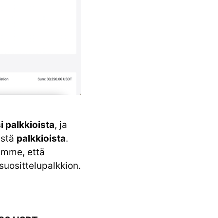
i palkkioista
, ja
istä
palkkioista
.
tamme, että
suosittelupalkkion.