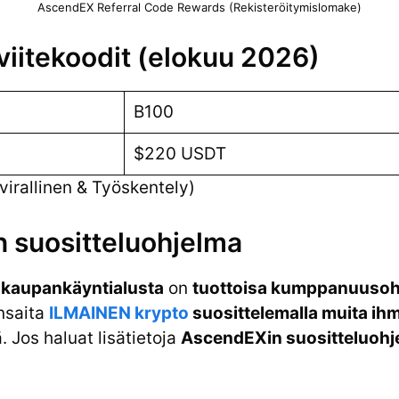
AscendEX Referral Code Rewards (Rekisteröitymislomake)
iitekoodit (elokuu 2026)
B100
$220 USDT
irallinen & Työskentely)
 suositteluohjelma
 kaupankäyntialusta
on
tuottoisa kumppanuusoh
nsaita
ILMAINEN krypto
suosittelemalla muita ihm
 Jos haluat lisätietoja
AscendEXin suositteluohj