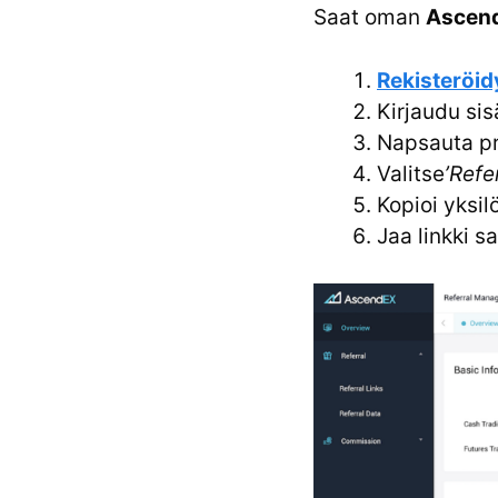
Saat oman
Ascend
Rekisteröi
Kirjaudu si
Napsauta pr
Valitse
’Refe
Kopioi yksilö
Jaa linkki s