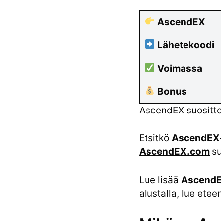
AscendEX
Lähetekoodi
Voimassa
Bonus
AscendEX suositte
Etsitkö
AscendEX-
AscendEX.com
su
Lue lisää
AscendE
alustalla, lue etee