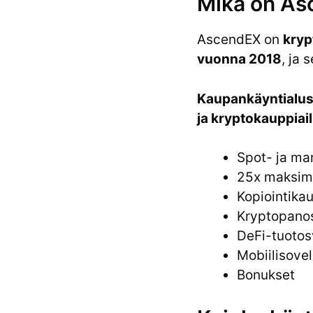
Mikä on A
AscendEX on
kryp
vuonna 2018
, ja
Kaupankäyntialus
ja kryptokauppiail
Spot- ja ma
25x maksim
Kopiointika
Kryptopano
DeFi-tuotosv
Mobiilisovel
Bonukset