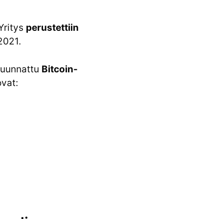
Yritys
perustettiin
2021.
 suunnattu
Bitcoin-
vat: