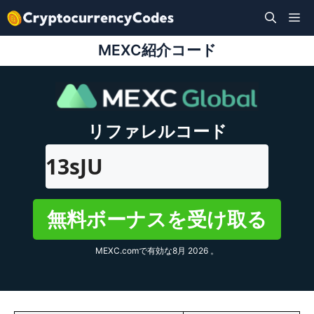
コ
M
ン
テ
MEXC紹介コード
ン
ツ
へ
ス
リファレルコード
キ
13sJU
ッ
プ
無料ボーナスを受け取る
MEXC.comで有効な8月 2026 。