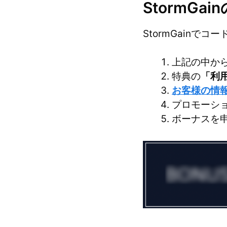
StormG
StormGain
上記の中か
特典の
「利
お客様の情報
プロモーシ
ボーナスを