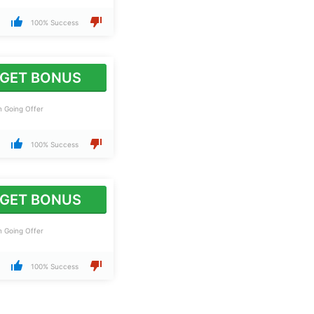
100% Success
GET BONUS
 Going Offer
100% Success
GET BONUS
 Going Offer
100% Success