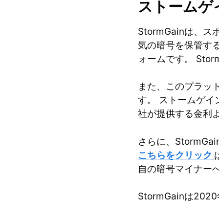
ストームゲ
StormGain
気の暗号を保管す
ォームです。 Sto
また、このプラッ
す。 ストームゲイ
社が提供する金利
さらに、Storm
こちらをクリック
自の暗号マイナー
StormGainは