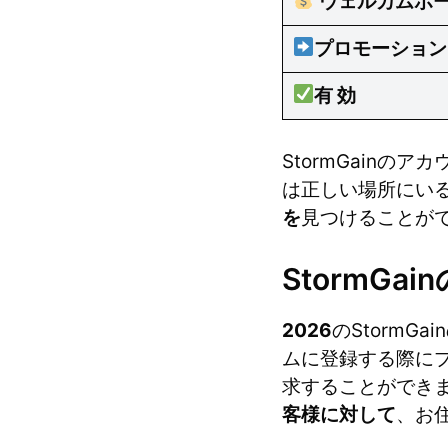
ウェルカムボ
プロモーション
有 効
StormGainの
は正しい場所にいる
を
見つけることが
StormG
2026
のStormG
ムに登録する際に
求することができ
客様に対して
、お