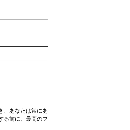
とき、あなたは常にあ
する前に、最高のプ