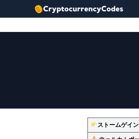
コ
ン
テ
ン
ツ
へ
ス
キ
ッ
プ
ストームゲイン