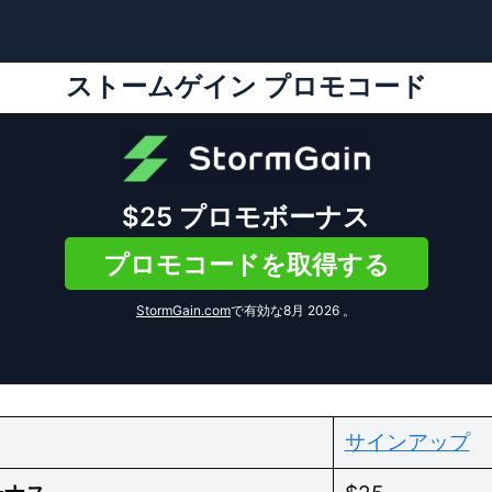
ストームゲイン プロモコード
$25
プロモボーナス
プロモコードを取得する
StormGain.com
で有効な8月 2026 。
サインアップ