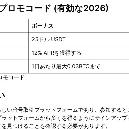
in プロモコード (有効な2026)
ボーナス
25ドル USDT
12% APRを獲得する
1日あたり最大0.03BTCまで
ロモコード
い
は素晴らしい暗号取引プラットフォームであり、参加する
プラットフォームから多くを得るようにサインアップ
ドを見つけることを確認する必要があります。