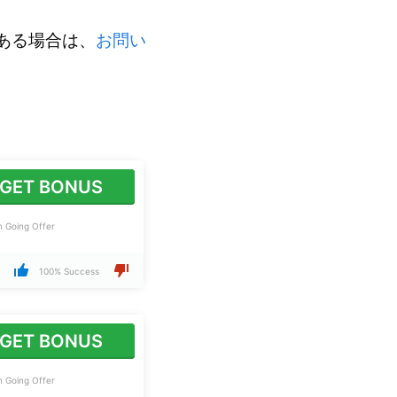
がある場合は、
お問い
GET BONUS
 Going Offer
100% Success
GET BONUS
 Going Offer