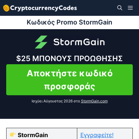
Μετάβαση
M
σε
περιεχόμενο
Κωδικός Promo StormGain
$25
ΜΠΟΝΟΥΣ ΠΡΟΩΘΗΣΗΣ
Αποκτήστε κωδικό
προσφοράς
Ισχύει Αύγουστος 2026 στο
StormGain.com
StormGain
Εγγραφείτε!