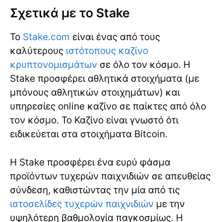
Σχετικά με το Stake
Το
Stake.com
είναι ένας από τους
καλύτερους
ιστότοπους καζίνο
κρυπτονομισμάτων
σε όλο τον κόσμο. Η
Stake προσφέρει αθλητικά στοιχήματα (με
μπόνους αθλητικών στοιχημάτων) και
υπηρεσίες online καζίνο σε παίκτες από όλο
τον κόσμο. Το Καζίνο είναι γνωστό ότι
ειδικεύεται στα στοιχήματα Bitcoin.
Η Stake προσφέρει ένα ευρύ φάσμα
προϊόντων τυχερών παιχνιδιών σε απευθείας
σύνδεση, καθιστώντας την μία από τις
ιστοσελίδες τυχερών παιχνιδιών
με την
υψηλότερη βαθμολογία παγκοσμίως. Η