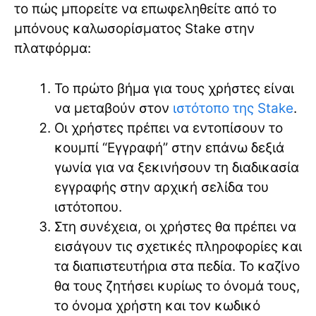
το πώς μπορείτε να επωφεληθείτε από το
μπόνους καλωσορίσματος Stake στην
πλατφόρμα:
Το πρώτο βήμα για τους χρήστες είναι
να μεταβούν στον
ιστότοπο της Stake
.
Οι χρήστες πρέπει να εντοπίσουν το
κουμπί “Εγγραφή” στην επάνω δεξιά
γωνία για να ξεκινήσουν τη διαδικασία
εγγραφής στην αρχική σελίδα του
ιστότοπου.
Στη συνέχεια, οι χρήστες θα πρέπει να
εισάγουν τις σχετικές πληροφορίες και
τα διαπιστευτήρια στα πεδία. Το καζίνο
θα τους ζητήσει κυρίως το όνομά τους,
το όνομα χρήστη και τον κωδικό