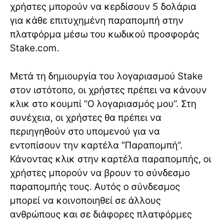
χρήστες μπορούν να κερδίσουν 5 δολάρια
για κάθε επιτυχημένη παραπομπή στην
πλατφόρμα μέσω του κωδικού προσφοράς
Stake.com.
Μετά τη δημιουργία του λογαριασμού Stake
στον ιστότοπο, οι χρήστες πρέπει να κάνουν
κλικ στο κουμπί “Ο λογαριασμός μου”. Στη
συνέχεια, οι χρήστες θα πρέπει να
περιηγηθούν στο υπομενού για να
εντοπίσουν την καρτέλα “Παραπομπή”.
Κάνοντας κλικ στην καρτέλα παραπομπής, οι
χρήστες μπορούν να βρουν το σύνδεσμο
παραπομπής τους. Αυτός ο σύνδεσμος
μπορεί να κοινοποιηθεί σε άλλους
ανθρώπους και σε διάφορες πλατφόρμες