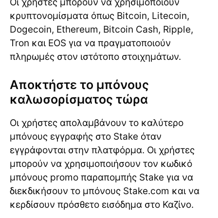
Οι χρήστες μπορούν να χρησιμοποιούν
κρυπτονομίσματα όπως Bitcoin, Litecoin,
Dogecoin, Ethereum, Bitcoin Cash, Ripple,
Tron και EOS για να πραγματοποιούν
πληρωμές στον ιστότοπο στοιχημάτων.
Αποκτήστε το μπόνους
καλωσορίσματος τώρα
Οι χρήστες απολαμβάνουν το καλύτερο
μπόνους εγγραφής στο Stake όταν
εγγράφονται στην πλατφόρμα. Οι χρήστες
μπορούν να χρησιμοποιήσουν τον κωδικό
μπόνους promo παραπομπής Stake για να
διεκδικήσουν το μπόνους Stake.com και να
κερδίσουν πρόσθετο εισόδημα στο Καζίνο.