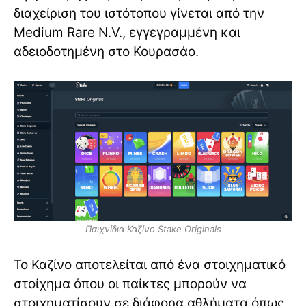
διαχείριση του ιστότοπου γίνεται από την
Medium Rare N.V., εγγεγραμμένη και
αδειοδοτημένη στο Κουρασάο.
Παιχνίδια Καζίνο Stake Originals
Το Καζίνο αποτελείται από ένα στοιχηματικό
στοίχημα όπου οι παίκτες μπορούν να
στοιχηματίσουν σε διάφορα αθλήματα όπως