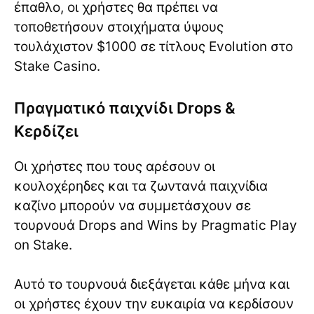
έπαθλο, οι χρήστες θα πρέπει να
τοποθετήσουν στοιχήματα ύψους
τουλάχιστον $1000 σε τίτλους Evolution στο
Stake Casino.
Πραγματικό παιχνίδι Drops &
Κερδίζει
Οι χρήστες που τους αρέσουν οι
κουλοχέρηδες και τα ζωντανά παιχνίδια
καζίνο μπορούν να συμμετάσχουν σε
τουρνουά Drops and Wins by Pragmatic Play
on Stake.
Αυτό το τουρνουά διεξάγεται κάθε μήνα και
οι χρήστες έχουν την ευκαιρία να κερδίσουν