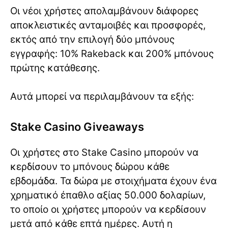
Οι νέοι χρήστες απολαμβάνουν διάφορες
αποκλειστικές ανταμοιβές και προσφορές,
εκτός από την επιλογή δύο μπόνους
εγγραφής: 10% Rakeback και 200% μπόνους
πρώτης κατάθεσης.
Αυτά μπορεί να περιλαμβάνουν τα εξής:
Stake Casino Giveaways
Οι χρήστες στο Stake Casino μπορούν να
κερδίσουν το μπόνους δώρου κάθε
εβδομάδα. Τα δώρα με στοιχήματα έχουν ένα
χρηματικό έπαθλο αξίας 50.000 δολαρίων,
το οποίο οι χρήστες μπορούν να κερδίσουν
μετά από κάθε επτά ημέρες. Αυτή η