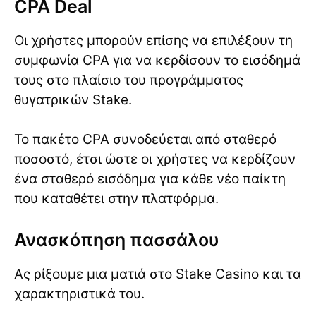
CPA Deal
Οι χρήστες μπορούν επίσης να επιλέξουν τη
συμφωνία CPA για να κερδίσουν το εισόδημά
τους στο πλαίσιο του προγράμματος
θυγατρικών Stake.
Το πακέτο CPA συνοδεύεται από σταθερό
ποσοστό, έτσι ώστε οι χρήστες να κερδίζουν
ένα σταθερό εισόδημα για κάθε νέο παίκτη
που καταθέτει στην πλατφόρμα.
Ανασκόπηση πασσάλου
Ας ρίξουμε μια ματιά στο Stake Casino και τα
χαρακτηριστικά του.