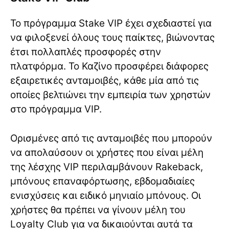
Το πρόγραμμα Stake VIP έχει σχεδιαστεί για
να φιλοξενεί όλους τους παίκτες, βιώνοντας
έτσι πολλαπλές προσφορές στην
πλατφόρμα. Το Καζίνο προσφέρει διάφορες
εξαιρετικές ανταμοιβές, κάθε μία από τις
οποίες βελτιώνει την εμπειρία των χρηστών
στο πρόγραμμα VIP.
Ορισμένες από τις ανταμοιβές που μπορούν
να απολαύσουν οι χρήστες που είναι μέλη
της λέσχης VIP περιλαμβάνουν Rakeback,
μπόνους επαναφόρτωσης, εβδομαδιαίες
ενισχύσεις και ειδικό μηνιαίο μπόνους. Οι
χρήστες θα πρέπει να γίνουν μέλη του
Loyalty Club για να δικαιούνται αυτά τα