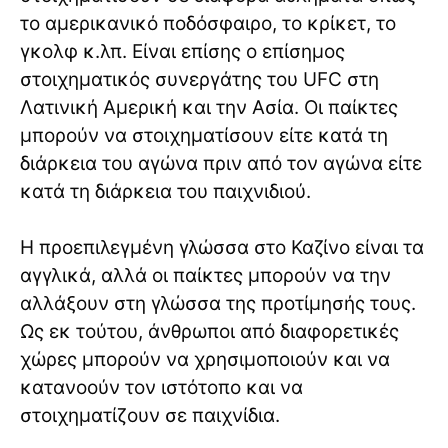
το αμερικανικό ποδόσφαιρο, το κρίκετ, το
γκολφ κ.λπ. Είναι επίσης ο επίσημος
στοιχηματικός συνεργάτης του UFC στη
Λατινική Αμερική και την Ασία. Οι παίκτες
μπορούν να στοιχηματίσουν είτε κατά τη
διάρκεια του αγώνα πριν από τον αγώνα είτε
κατά τη διάρκεια του παιχνιδιού.
Η προεπιλεγμένη γλώσσα στο Καζίνο είναι τα
αγγλικά, αλλά οι παίκτες μπορούν να την
αλλάξουν στη γλώσσα της προτίμησής τους.
Ως εκ τούτου, άνθρωποι από διαφορετικές
χώρες μπορούν να χρησιμοποιούν και να
κατανοούν τον ιστότοπο και να
στοιχηματίζουν σε παιχνίδια.