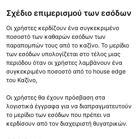
Σχέδιο επιμερισμού των εσόδων
Οι χρήστες κερδίζουν ένα συγκεκριμένο
ποσοστό των καθαρών εσόδων των
παραπομπών τους από το καζίνο. Το μερίδιο
των εσόδων υπολογίζεται στο τέλος μιας
περιόδου όταν οι χρήστες λαμβάνουν ένα
συγκεκριμένο ποσοστό από το house edge
του Καζίνο,
Οι χρήστες θα έχουν πρόσβαση στα
λογιστικά έγγραφα για να διαπραγματευτούν
το μερίδιο των εσόδων που πρέπει να
κερδίσουν από τον διαχειριστή θυγατρικών.