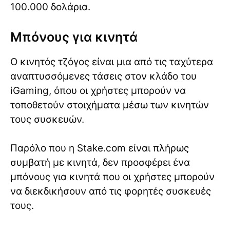
100.000 δολάρια.
Μπόνους για κινητά
Ο κινητός τζόγος είναι μια από τις ταχύτερα
αναπτυσσόμενες τάσεις στον κλάδο του
iGaming, όπου οι χρήστες μπορούν να
τοποθετούν στοιχήματα μέσω των κινητών
τους συσκευών.
Παρόλο που η Stake.com είναι πλήρως
συμβατή με κινητά, δεν προσφέρει ένα
μπόνους για κινητά που οι χρήστες μπορούν
να διεκδικήσουν από τις φορητές συσκευές
τους.