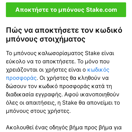
Αποκτήστε το μπόνους Stake.com
Πώς να αποκτήσετε τον κωδικό
μπόνους στοιχήματος
Το μπόνους καλωσορίσματος Stake είναι
εύκολο να το αποκτήσετε. Το μόνο που
χρειάζονται οι χρήστες είναι ο
κωδικός
προσφοράς
. Οι χρήστες θα κληθούν να
δώσουν τον κωδικό προσφοράς κατά τη
διαδικασία εγγραφής. Αφού ικανοποιηθούν
όλες οι απαιτήσεις, η Stake θα απονείμει το
μπόνους στους χρήστες.
Ακολουθεί ένας οδηγός βήμα προς βήμα για