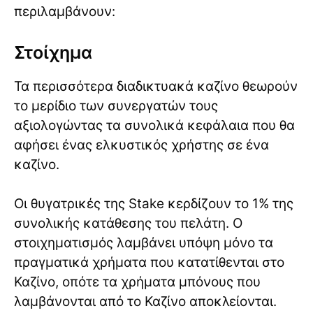
περιλαμβάνουν:
Στοίχημα
Τα περισσότερα διαδικτυακά καζίνο θεωρούν
το μερίδιο των συνεργατών τους
αξιολογώντας τα συνολικά κεφάλαια που θα
αφήσει ένας ελκυστικός χρήστης σε ένα
καζίνο.
Οι θυγατρικές της Stake κερδίζουν το 1% της
συνολικής κατάθεσης του πελάτη. Ο
στοιχηματισμός λαμβάνει υπόψη μόνο τα
πραγματικά χρήματα που κατατίθενται στο
Καζίνο, οπότε τα χρήματα μπόνους που
λαμβάνονται από το Καζίνο αποκλείονται.