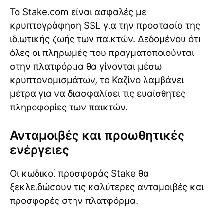
Το Stake.com είναι ασφαλές με
κρυπτογράφηση SSL για την προστασία της
ιδιωτικής ζωής των παικτών. Δεδομένου ότι
όλες οι πληρωμές που πραγματοποιούνται
στην πλατφόρμα θα γίνονται μέσω
κρυπτονομισμάτων, το Καζίνο λαμβάνει
μέτρα για να διασφαλίσει τις ευαίσθητες
πληροφορίες των παικτών.
Ανταμοιβές και προωθητικές
ενέργειες
Οι κωδικοί προσφοράς Stake θα
ξεκλειδώσουν τις καλύτερες ανταμοιβές και
προσφορές στην πλατφόρμα.