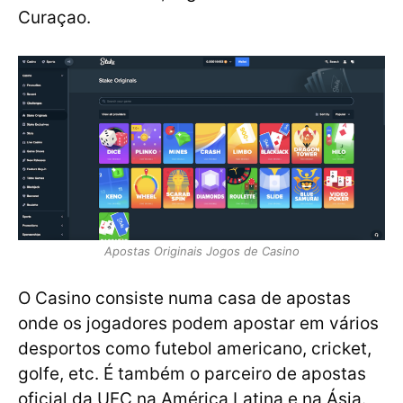
Curaçao.
Apostas Originais Jogos de Casino
O Casino consiste numa casa de apostas
onde os jogadores podem apostar em vários
desportos como futebol americano, cricket,
golfe, etc. É também o parceiro de apostas
oficial da UFC na América Latina e na Ásia.