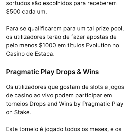
sortudos são escolhidos para receberem
$500 cada um.
Para se qualificarem para um tal prize pool,
os utilizadores terão de fazer apostas de
pelo menos $1000 em títulos Evolution no
Casino de Estaca.
Pragmatic Play Drops & Wins
Os utilizadores que gostam de slots e jogos
de casino ao vivo podem participar em
torneios Drops and Wins by Pragmatic Play
on Stake.
Este torneio é jogado todos os meses, e os