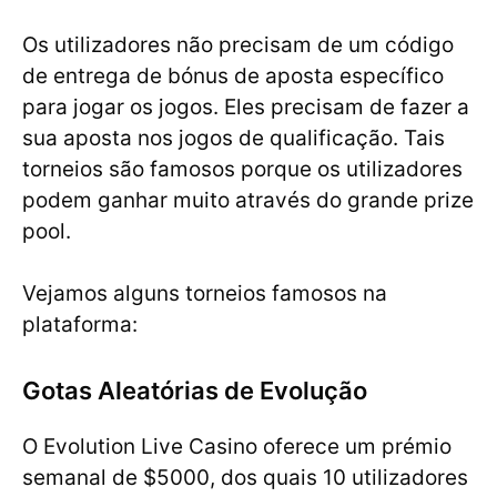
Os utilizadores não precisam de um código
de entrega de bónus de aposta específico
para jogar os jogos. Eles precisam de fazer a
sua aposta nos jogos de qualificação. Tais
torneios são famosos porque os utilizadores
podem ganhar muito através do grande prize
pool.
Vejamos alguns torneios famosos na
plataforma:
Gotas Aleatórias de Evolução
O Evolution Live Casino oferece um prémio
semanal de $5000, dos quais 10 utilizadores