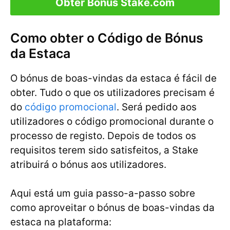
Obter Bónus Stake.com
Como obter o Código de Bónus
da Estaca
O bónus de boas-vindas da estaca é fácil de
obter. Tudo o que os utilizadores precisam é
do
código promocional
. Será pedido aos
utilizadores o código promocional durante o
processo de registo. Depois de todos os
requisitos terem sido satisfeitos, a Stake
atribuirá o bónus aos utilizadores.
Aqui está um guia passo-a-passo sobre
como aproveitar o bónus de boas-vindas da
estaca na plataforma: