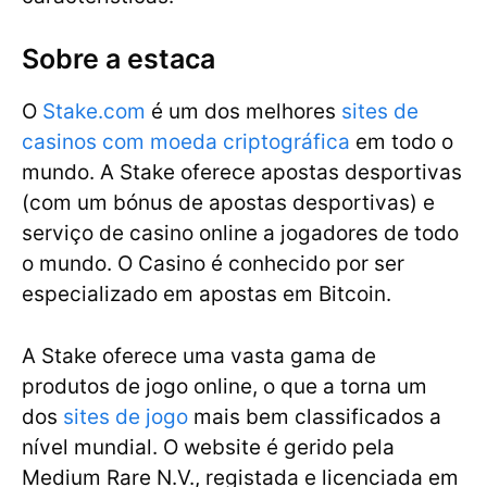
Sobre a estaca
O
Stake.com
é um dos melhores
sites de
casinos com moeda criptográfica
em todo o
mundo. A Stake oferece apostas desportivas
(com um bónus de apostas desportivas) e
serviço de casino online a jogadores de todo
o mundo. O Casino é conhecido por ser
especializado em apostas em Bitcoin.
A Stake oferece uma vasta gama de
produtos de jogo online, o que a torna um
dos
sites de jogo
mais bem classificados a
nível mundial. O website é gerido pela
Medium Rare N.V., registada e licenciada em