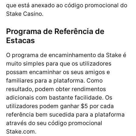
que está anexado ao código promocional do
Stake Casino.
Programa de Referência de
Estacas
O programa de encaminhamento da Stake é
muito simples para que os utilizadores
possam encaminhar os seus amigos e
familiares para a plataforma. Como
resultado, podem obter rendimentos
adicionais com bastante facilidade. Os
utilizadores podem ganhar $5 por cada
referência bem sucedida para a plataforma
através do seu código promocional
Stake.com.