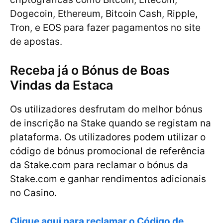
Dogecoin, Ethereum, Bitcoin Cash, Ripple,
Tron, e EOS para fazer pagamentos no site
de apostas.
Receba já o Bónus de Boas
Vindas da Estaca
Os utilizadores desfrutam do melhor bónus
de inscrição na Stake quando se registam na
plataforma. Os utilizadores podem utilizar o
código de bónus promocional de referência
da Stake.com para reclamar o bónus da
Stake.com e ganhar rendimentos adicionais
no Casino.
Clique aqui para reclamar o Código de