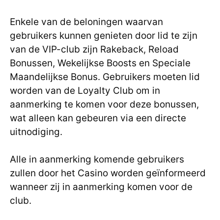
Enkele van de beloningen waarvan
gebruikers kunnen genieten door lid te zijn
van de VIP-club zijn Rakeback, Reload
Bonussen, Wekelijkse Boosts en Speciale
Maandelijkse Bonus. Gebruikers moeten lid
worden van de Loyalty Club om in
aanmerking te komen voor deze bonussen,
wat alleen kan gebeuren via een directe
uitnodiging.
Alle in aanmerking komende gebruikers
zullen door het Casino worden geïnformeerd
wanneer zij in aanmerking komen voor de
club.