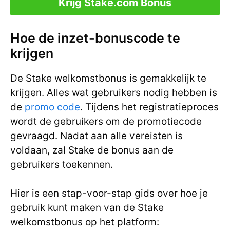
Krijg Stake.com Bonus
Hoe de inzet-bonuscode te
krijgen
De Stake welkomstbonus is gemakkelijk te
krijgen. Alles wat gebruikers nodig hebben is
de
promo code
. Tijdens het registratieproces
wordt de gebruikers om de promotiecode
gevraagd. Nadat aan alle vereisten is
voldaan, zal Stake de bonus aan de
gebruikers toekennen.
Hier is een stap-voor-stap gids over hoe je
gebruik kunt maken van de Stake
welkomstbonus op het platform: