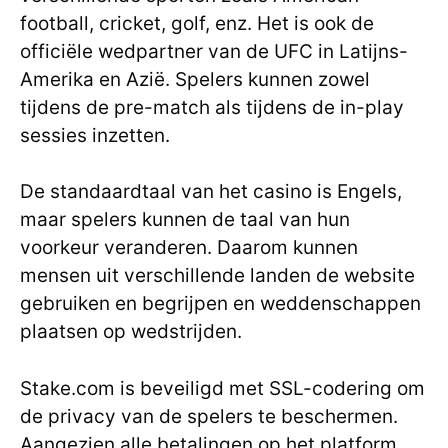
football, cricket, golf, enz. Het is ook de
officiële wedpartner van de UFC in Latijns-
Amerika en Azië. Spelers kunnen zowel
tijdens de pre-match als tijdens de in-play
sessies inzetten.
De standaardtaal van het casino is Engels,
maar spelers kunnen de taal van hun
voorkeur veranderen. Daarom kunnen
mensen uit verschillende landen de website
gebruiken en begrijpen en weddenschappen
plaatsen op wedstrijden.
Stake.com is beveiligd met SSL-codering om
de privacy van de spelers te beschermen.
Aangezien alle betalingen op het platform