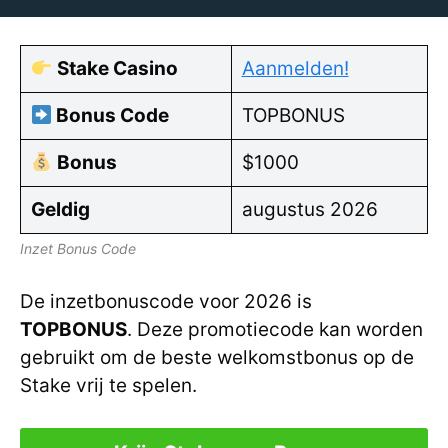
Stake Casino
Aanmelden!
Bonus Code
TOPBONUS
Bonus
$1000
Geldig
augustus 2026
Inzet Bonus Code
De inzetbonuscode voor 2026 is
TOPBONUS
. Deze promotiecode kan worden
gebruikt om de beste welkomstbonus op de
Stake vrij te spelen.