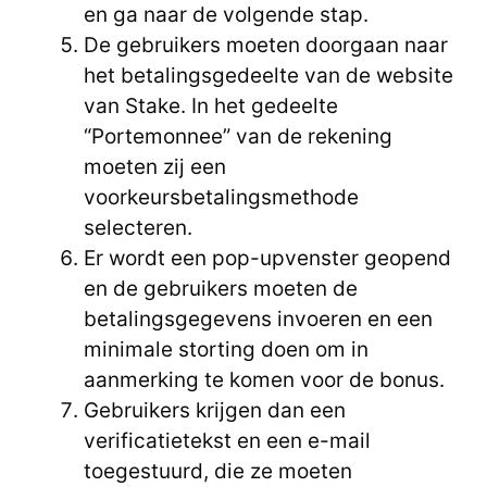
en ga naar de volgende stap.
De gebruikers moeten doorgaan naar
het betalingsgedeelte van de website
van Stake. In het gedeelte
“Portemonnee” van de rekening
moeten zij een
voorkeursbetalingsmethode
selecteren.
Er wordt een pop-upvenster geopend
en de gebruikers moeten de
betalingsgegevens invoeren en een
minimale storting doen om in
aanmerking te komen voor de bonus.
Gebruikers krijgen dan een
verificatietekst en een e-mail
toegestuurd, die ze moeten