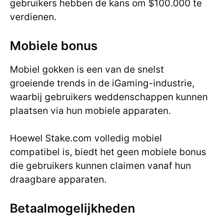
gebruikers hebben de kans om $100.000 te
verdienen.
Mobiele bonus
Mobiel gokken is een van de snelst
groeiende trends in de iGaming-industrie,
waarbij gebruikers weddenschappen kunnen
plaatsen via hun mobiele apparaten.
Hoewel Stake.com volledig mobiel
compatibel is, biedt het geen mobiele bonus
die gebruikers kunnen claimen vanaf hun
draagbare apparaten.
Betaalmogelijkheden