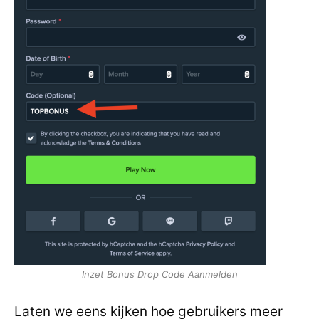
Inzet Bonus Drop Code Aanmelden
Laten we eens kijken hoe gebruikers meer