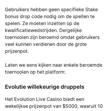
Gebruikers hebben geen specifieke Stake
bonus drop code nodig om de spellen te
spelen. Ze moeten inzetten op de
kwalificatiewedstrijden. Dergelijke
toernooien zijn beroemd omdat gebruikers
veel kunnen verdienen door de grote
prijzenpot.
Laten we eens kijken naar enkele beroemde
toernooien op het platform:
Evolutie willekeurige druppels
Het Evolution Live Casino biedt een
wekelijkse prijzenpot van $5000, waaruit 10