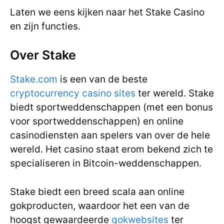
Laten we eens kijken naar het Stake Casino
en zijn functies.
Over Stake
Stake.com
is een van de beste
cryptocurrency casino sites
ter wereld. Stake
biedt sportweddenschappen (met een bonus
voor sportweddenschappen) en online
casinodiensten aan spelers van over de hele
wereld. Het casino staat erom bekend zich te
specialiseren in Bitcoin-weddenschappen.
Stake biedt een breed scala aan online
gokproducten, waardoor het een van de
hoogst gewaardeerde
gokwebsites
ter