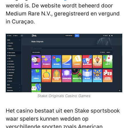
wereld is. De website wordt beheerd door
Medium Rare N.V., geregistreerd en vergund
in Curaçao.
Stake Originals Casino Games
Het casino bestaat uit een Stake sportsbook
waar spelers kunnen wedden op
verschillende sporten zoals American