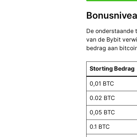
Bonusnivea
De onderstaande ta
van de Bybit verw
bedrag aan bitcoin
Storting Bedrag
0,01 BTC
0.02 BTC
0,05 BTC
0.1 BTC