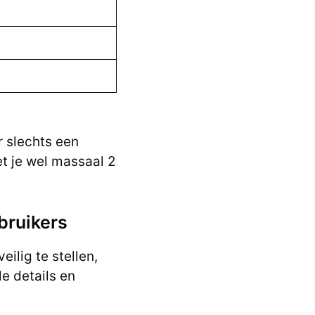
r slechts een
t je wel massaal 2
bruikers
lig te stellen,
e details en