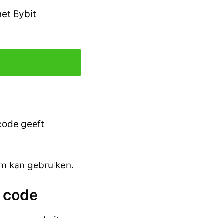
het Bybit
code geeft
em kan gebruiken.
e code