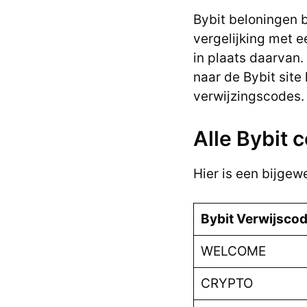
Bybit beloningen 
vergelijking met e
in plaats daarvan
naar de Bybit site
verwijzingscodes.
Alle Bybit 
Hier is een bijgew
Bybit Verwijsco
WELCOME
CRYPTO