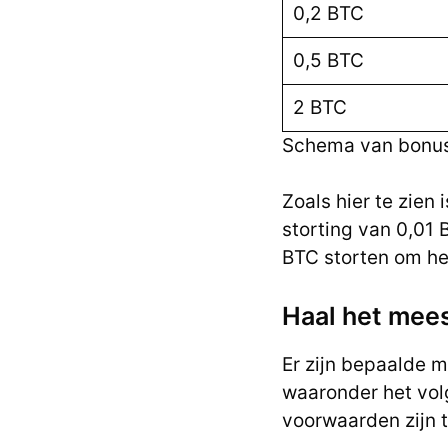
0,2 BTC
0,5 BTC
2 BTC
Schema van bonus
Zoals hier te zien
storting van 0,01
BTC storten om he
Haal het mees
Er zijn bepaalde 
waaronder het volg
voorwaarden zijn 