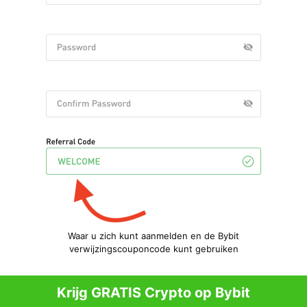
Waar u zich kunt aanmelden en de Bybit
verwijzingscouponcode kunt gebruiken
Krijg GRATIS Crypto op Bybit