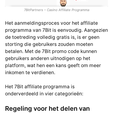
7BitPartners – Casino Affiliate Programma
Het aanmeldingsproces voor het affiliate
programma van 7Bit is eenvoudig. Aangezien
de toetreding volledig gratis is, is er geen
storting die gebruikers zouden moeten
betalen. Met de 7Bit promo code kunnen
gebruikers anderen uitnodigen op het
platform, wat hen een kans geeft om meer
inkomen te verdienen.
Het 7Bit affiliate programma is
onderverdeeld in vier categorieën:
Regeling voor het delen van