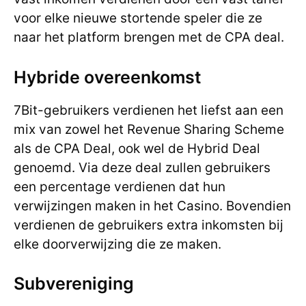
voor elke nieuwe stortende speler die ze
naar het platform brengen met de CPA deal.
Hybride overeenkomst
7Bit-gebruikers verdienen het liefst aan een
mix van zowel het Revenue Sharing Scheme
als de CPA Deal, ook wel de Hybrid Deal
genoemd. Via deze deal zullen gebruikers
een percentage verdienen dat hun
verwijzingen maken in het Casino. Bovendien
verdienen de gebruikers extra inkomsten bij
elke doorverwijzing die ze maken.
Subvereniging