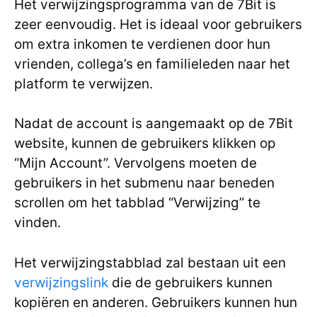
Het verwijzingsprogramma van de 7Bit is
zeer eenvoudig. Het is ideaal voor gebruikers
om extra inkomen te verdienen door hun
vrienden, collega’s en familieleden naar het
platform te verwijzen.
Nadat de account is aangemaakt op de 7Bit
website, kunnen de gebruikers klikken op
“Mijn Account”. Vervolgens moeten de
gebruikers in het submenu naar beneden
scrollen om het tabblad “Verwijzing” te
vinden.
Het verwijzingstabblad zal bestaan uit een
verwijzingslink
die de gebruikers kunnen
kopiëren en anderen. Gebruikers kunnen hun