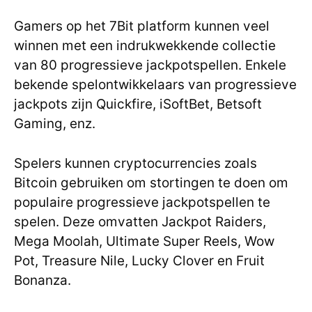
Gamers op het 7Bit platform kunnen veel
winnen met een indrukwekkende collectie
van 80 progressieve jackpotspellen. Enkele
bekende spelontwikkelaars van progressieve
jackpots zijn Quickfire, iSoftBet, Betsoft
Gaming, enz.
Spelers kunnen cryptocurrencies zoals
Bitcoin gebruiken om stortingen te doen om
populaire progressieve jackpotspellen te
spelen. Deze omvatten Jackpot Raiders,
Mega Moolah, Ultimate Super Reels, Wow
Pot, Treasure Nile, Lucky Clover en Fruit
Bonanza.