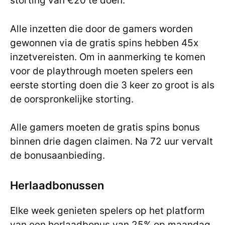
storting van €20 te doen.
Alle inzetten die door de gamers worden
gewonnen via de gratis spins hebben 45x
inzetvereisten. Om in aanmerking te komen
voor de playthrough moeten spelers een
eerste storting doen die 3 keer zo groot is als
de oorspronkelijke storting.
Alle gamers moeten de gratis spins bonus
binnen drie dagen claimen. Na 72 uur vervalt
de bonusaanbieding.
Herlaadbonussen
Elke week genieten spelers op het platform
van een herlaadbonus van 25% op maandag.