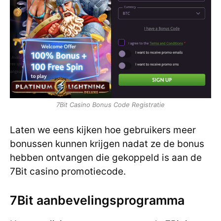
7Bit Casino Bonus Code Registratie
Laten we eens kijken hoe gebruikers meer
bonussen kunnen krijgen nadat ze de bonus
hebben ontvangen die gekoppeld is aan de
7Bit casino promotiecode.
7Bit aanbevelingsprogramma