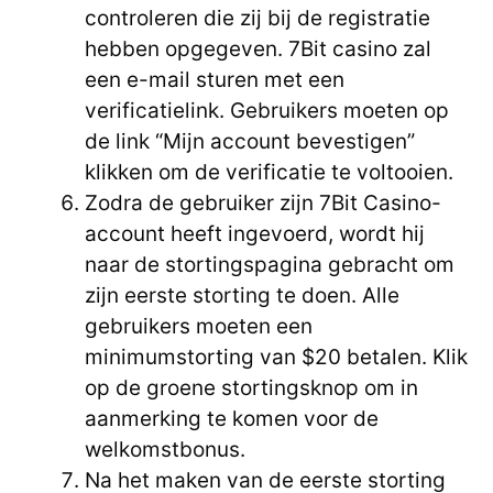
controleren die zij bij de registratie
hebben opgegeven. 7Bit casino zal
een e-mail sturen met een
verificatielink. Gebruikers moeten op
de link “Mijn account bevestigen”
klikken om de verificatie te voltooien.
Zodra de gebruiker zijn 7Bit Casino-
account heeft ingevoerd, wordt hij
naar de stortingspagina gebracht om
zijn eerste storting te doen. Alle
gebruikers moeten een
minimumstorting van $20 betalen. Klik
op de groene stortingsknop om in
aanmerking te komen voor de
welkomstbonus.
Na het maken van de eerste storting