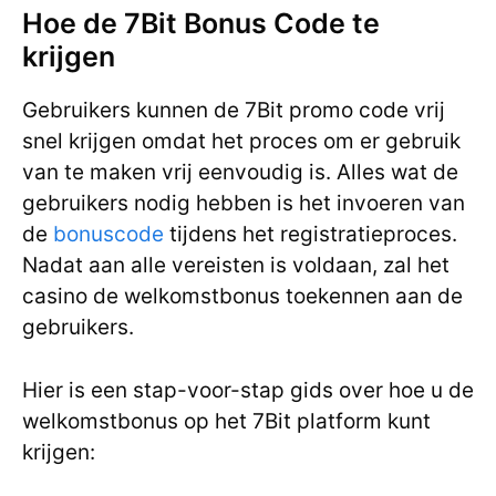
Hoe de 7Bit Bonus Code te
krijgen
Gebruikers kunnen de 7Bit promo code vrij
snel krijgen omdat het proces om er gebruik
van te maken vrij eenvoudig is. Alles wat de
gebruikers nodig hebben is het invoeren van
de
bonuscode
tijdens het registratieproces.
Nadat aan alle vereisten is voldaan, zal het
casino de welkomstbonus toekennen aan de
gebruikers.
Hier is een stap-voor-stap gids over hoe u de
welkomstbonus op het 7Bit platform kunt
krijgen: