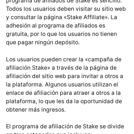
programa de afiliados de Stake es sencillo.
Todos los usuarios deben visitar su sitio web
y consultar la página «Stake Affiliate». La
adhesión al programa de afiliados es
gratuita, por lo que los usuarios no tienen
que pagar ningún depósito.
Los usuarios pueden crear la «campaña de
afiliación Stake» a través de la página de
afiliación del sitio web para invitar a otros a
la plataforma. Algunos usuarios utilizan el
enlace de afiliación para atraer a otros a la
plataforma, lo que les da la oportunidad de
obtener más ingresos.
El programa de afiliación de Stake se divide