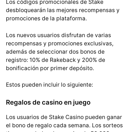
Los códigos promocionales de Stake
desbloquearán las mejores recompensas y
promociones de la plataforma.
Los nuevos usuarios disfrutan de varias
recompensas y promociones exclusivas,
además de seleccionar dos bonos de
registro: 10% de Rakeback y 200% de
bonificación por primer depósito.
Estos pueden incluir lo siguiente:
Regalos de casino en juego
Los usuarios de Stake Casino pueden ganar
el bono de regalo cada semana. Los sorteos