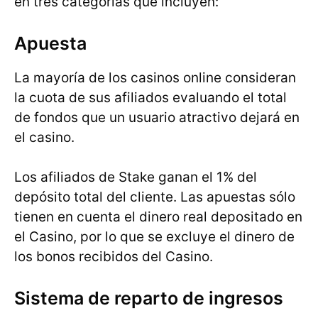
en tres categorías que incluyen:
Apuesta
La mayoría de los casinos online consideran
la cuota de sus afiliados evaluando el total
de fondos que un usuario atractivo dejará en
el casino.
Los afiliados de Stake ganan el 1% del
depósito total del cliente. Las apuestas sólo
tienen en cuenta el dinero real depositado en
el Casino, por lo que se excluye el dinero de
los bonos recibidos del Casino.
Sistema de reparto de ingresos