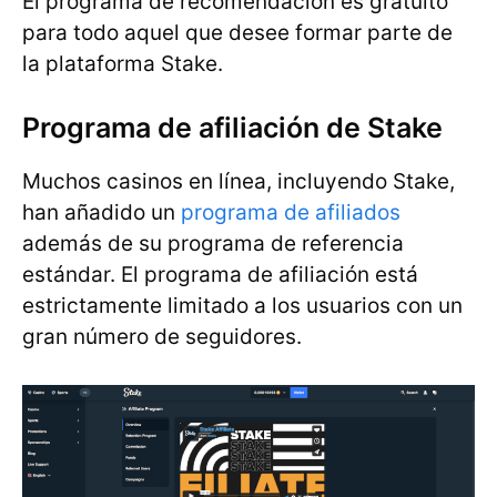
El programa de recomendación es gratuito
para todo aquel que desee formar parte de
la plataforma Stake.
Programa de afiliación de Stake
Muchos casinos en línea, incluyendo Stake,
han añadido un
programa de afiliados
además de su programa de referencia
estándar. El programa de afiliación está
estrictamente limitado a los usuarios con un
gran número de seguidores.