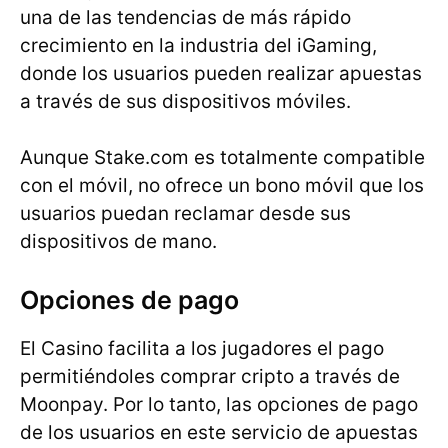
una de las tendencias de más rápido
crecimiento en la industria del iGaming,
donde los usuarios pueden realizar apuestas
a través de sus dispositivos móviles.
Aunque Stake.com es totalmente compatible
con el móvil, no ofrece un bono móvil que los
usuarios puedan reclamar desde sus
dispositivos de mano.
Opciones de pago
El Casino facilita a los jugadores el pago
permitiéndoles comprar cripto a través de
Moonpay. Por lo tanto, las opciones de pago
de los usuarios en este servicio de apuestas