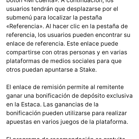
botón «Mi cuenta». A continuación, los
usuarios tendrán que desplazarse por el
submenú para localizar la pestaña
«Referencia». Al hacer clic en la pestaña de
referencia, los usuarios pueden encontrar su
enlace de referencia. Este enlace puede
compartirse con otras personas y en varias
plataformas de medios sociales para que
otros puedan apuntarse a Stake.
El enlace de remisión permite al remitente
ganar una bonificación de depósito exclusiva
en la Estaca. Las ganancias de la
bonificación pueden utilizarse para realizar
apuestas en varios juegos de la plataforma.