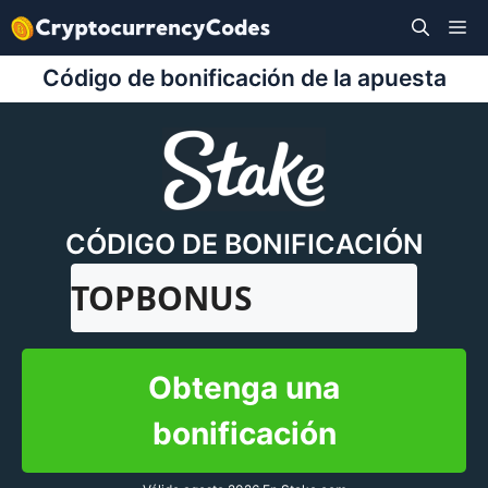
Saltar
M
al
contenido
Código de bonificación de la apuesta
CÓDIGO DE BONIFICACIÓN
TOPBONUS
Obtenga una
bonificación