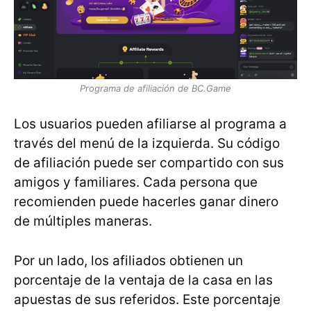
Programa de afiliación de BC.Game
Los usuarios pueden afiliarse al programa a
través del menú de la izquierda. Su código
de afiliación puede ser compartido con sus
amigos y familiares. Cada persona que
recomienden puede hacerles ganar dinero
de múltiples maneras.
Por un lado, los afiliados obtienen un
porcentaje de la ventaja de la casa en las
apuestas de sus referidos. Este porcentaje