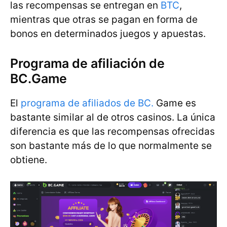
las recompensas se entregan en
BTC
,
mientras que otras se pagan en forma de
bonos en determinados juegos y apuestas.
Programa de afiliación de
BC.Game
El
programa de afiliados de BC.
Game es
bastante similar al de otros casinos. La única
diferencia es que las recompensas ofrecidas
son bastante más de lo que normalmente se
obtiene.