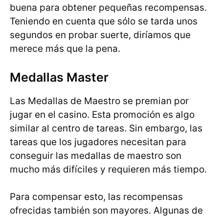
buena para obtener pequeñas recompensas.
Teniendo en cuenta que sólo se tarda unos
segundos en probar suerte, diríamos que
merece más que la pena.
Medallas Master
Las Medallas de Maestro se premian por
jugar en el casino. Esta promoción es algo
similar al centro de tareas. Sin embargo, las
tareas que los jugadores necesitan para
conseguir las medallas de maestro son
mucho más difíciles y requieren más tiempo.
Para compensar esto, las recompensas
ofrecidas también son mayores. Algunas de