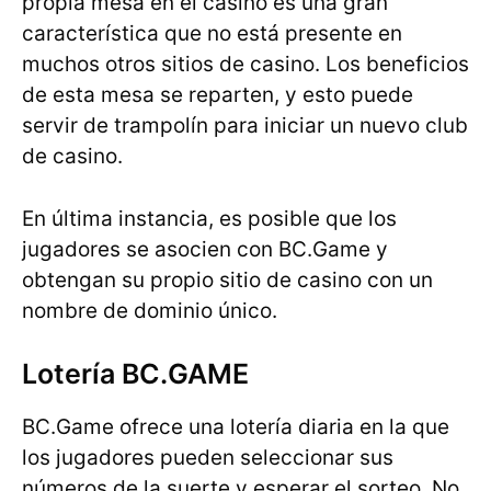
propia mesa en el casino es una gran
característica que no está presente en
muchos otros sitios de casino. Los beneficios
de esta mesa se reparten, y esto puede
servir de trampolín para iniciar un nuevo club
de casino.
En última instancia, es posible que los
jugadores se asocien con BC.Game y
obtengan su propio sitio de casino con un
nombre de dominio único.
Lotería BC.GAME
BC.Game ofrece una lotería diaria en la que
los jugadores pueden seleccionar sus
números de la suerte y esperar el sorteo. No