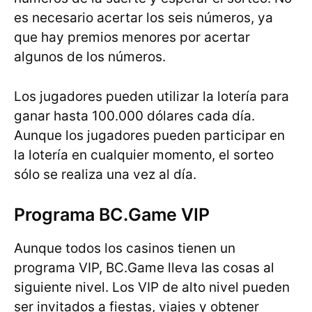
es necesario acertar los seis números, ya
que hay premios menores por acertar
algunos de los números.
Los jugadores pueden utilizar la lotería para
ganar hasta 100.000 dólares cada día.
Aunque los jugadores pueden participar en
la lotería en cualquier momento, el sorteo
sólo se realiza una vez al día.
Programa BC.Game VIP
Aunque todos los casinos tienen un
programa VIP, BC.Game lleva las cosas al
siguiente nivel. Los VIP de alto nivel pueden
ser invitados a fiestas, viajes y obtener