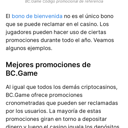
BC.Game Código promocional de referencia
El
bono de bienvenida
no es el único bono
que se puede reclamar en el casino. Los
jugadores pueden hacer uso de ciertas
promociones durante todo el año. Veamos
algunos ejemplos.
Mejores promociones de
BC.Game
Al igual que todos los demás criptocasinos,
BC.Game ofrece promociones
cronometradas que pueden ser reclamadas
por los usuarios. La mayoría de estas
promociones giran en torno a depositar
dinero y luego el casino iguala los depósitos.