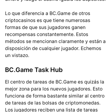
Lo que diferencia a BC.Game de otros
criptocasinos es que tiene numerosas
formas de que sus jugadores ganen
recompensas constantemente. Estos
métodos se mencionan claramente y están a
disposición de cualquier jugador. Echemos
un vistazo.
BC.Game Task Hub
El centro de tareas de BC.Game es quizás la
mejor zona para los nuevos jugadores. Esto
funciona de forma bastante similar al centro
de tareas de las bolsas de criptomonedas.
Los jugadores reciben una lista de tareas