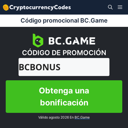
Saltar
M
al
contenido
Código promocional BC.Game
CÓDIGO DE PROMOCIÓN
BCBONUS
Obtenga una
bonificación
Válido agosto 2026 En
BC.Game