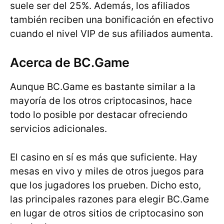
suele ser del 25%. Además, los afiliados
también reciben una bonificación en efectivo
cuando el nivel VIP de sus afiliados aumenta.
Acerca de BC.Game
Aunque BC.Game es bastante similar a la
mayoría de los otros criptocasinos, hace
todo lo posible por destacar ofreciendo
servicios adicionales.
El casino en sí es más que suficiente. Hay
mesas en vivo y miles de otros juegos para
que los jugadores los prueben. Dicho esto,
las principales razones para elegir BC.Game
en lugar de otros sitios de criptocasino son