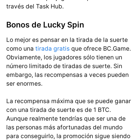
través del Task Hub.
Bonos de Lucky Spin
Lo mejor es pensar en la tirada de la suerte
como una
tirada gratis
que ofrece BC.Game.
Obviamente, los jugadores sólo tienen un
número limitado de tiradas de suerte. Sin
embargo, las recompensas a veces pueden
ser enormes.
La recompensa máxima que se puede ganar
con una tirada de suerte es de 1 BTC.
Aunque realmente tendrías que ser una de
las personas más afortunadas del mundo
para conseguirlo, la promoción sigue siendo