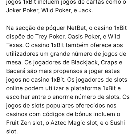
jogos 1xBit incluem jogos de cartas como o
Joker Poker, Wild Poker, e Jack.
Na secção de póquer NetBet, o casino 1xBit
dispõe do Trey Poker, Oasis Poker, e Wild
Texas. O casino 1xBit também oferece aos
utilizadores um grande número de jogos de
mesa. Os jogadores de Blackjack, Craps e
Bacará são mais propensos a jogar estes
jogos no casino 1xBit. Os jogadores de slots
online podem utilizar a plataforma 1xBit e
escolher entre o enorme número de slots. Os
jogos de slots populares oferecidos nos
casinos com códigos de bónus incluem o
Fruit Zen slot, o Aztec Magic slot, e o Sushi
slot.