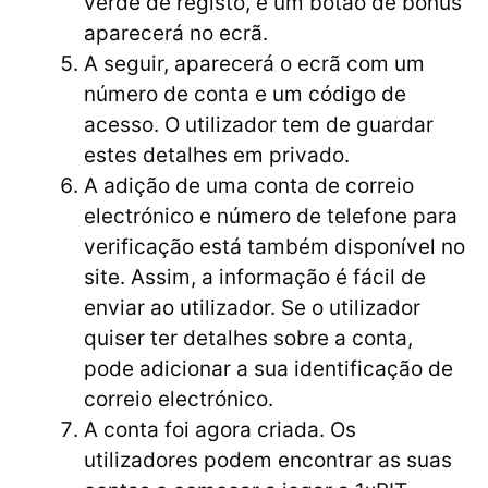
verde de registo, e um botão de bónus
aparecerá no ecrã.
A seguir, aparecerá o ecrã com um
número de conta e um código de
acesso. O utilizador tem de guardar
estes detalhes em privado.
A adição de uma conta de correio
electrónico e número de telefone para
verificação está também disponível no
site. Assim, a informação é fácil de
enviar ao utilizador. Se o utilizador
quiser ter detalhes sobre a conta,
pode adicionar a sua identificação de
correio electrónico.
A conta foi agora criada. Os
utilizadores podem encontrar as suas