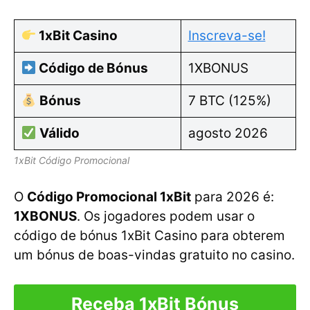
1xBit Casino
Inscreva-se!
Código de Bónus
1XBONUS
Bónus
7 BTC (125%)
Válido
agosto 2026
1xBit Código Promocional
O
Código Promocional 1xBit
para 2026 é:
1XBONUS
. Os jogadores podem usar o
código de bónus 1xBit Casino para obterem
um bónus de boas-vindas gratuito no casino.
Receba 1xBit Bónus