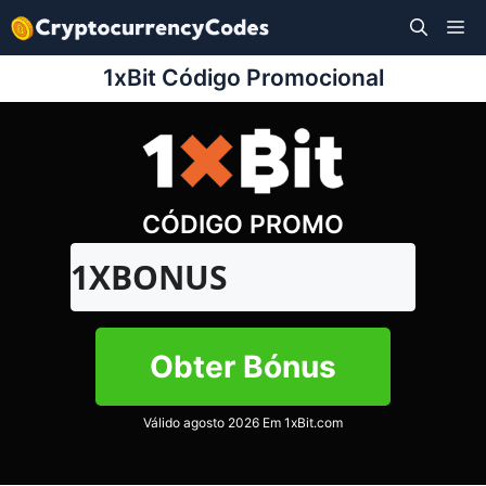
Pular
M
para
o
1xBit Código Promocional
conteúdo
CÓDIGO PROMO
1XBONUS
Obter Bónus
Válido agosto 2026 Em 1xBit.com