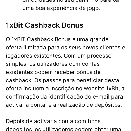
uma boa experiência de jogo.
1xBit Cashback Bonus
O 1xBIT Cashback Bonus é uma grande
oferta ilimitada para os seus novos clientes e
jogadores existentes. Com um processo
simples, os utilizadores com contas
existentes podem receber bónus de
cashback. Os passos para beneficiar desta
oferta incluem a inscrição no website 1xBit, a
confirmação da identificação do e-mail para
activar a conta, e a realização de depósitos.
Depois de activar a conta com bons
depósitos, os utilizadores podem obter uma