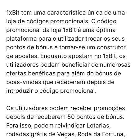
1xBit tem uma característica única de uma
loja de códigos promocionais. O código
promocional da loja 1xBit é uma óptima
plataforma para o utilizador trocar os seus
pontos de bónus e tornar-se um construtor
de apostas. Enquanto apostam no 1xBit, os
utilizadores podem beneficiar de numerosas
ofertas benéficas para além do bónus de
boas-vindas que receberam depois de
introduzir o código promocional.
Os utilizadores podem receber promoções
depois de receberem 50 pontos de bónus.
Fora isso, podem reivindicar Lotarias,
rodadas grátis de Vegas, Roda da Fortuna,