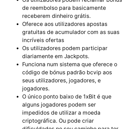
de reembolso para basicamente
receberem dinheiro grátis.
Oferece aos utilizadores apostas
gratuitas de acumulador com as suas
incríveis ofertas
Os utilizadores podem participar
diariamente em Jackpots.
Funciona num sistema que oferece o
código de bónus padrão bcvip aos
seus utilizadores, jogadores, e
jogadores.
O único ponto baixo de 1xBit é que
alguns jogadores podem ser
impedidos de utilizar a moeda
criptográfica. Ou pode criar
dificuldades no seu caminho para ter