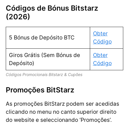
Códigos de Bónus Bitstarz
(2026)
Obter
5 Bónus de Depósito BTC
Código
Giros Grátis (Sem Bónus de
Obter
Depósito)
Código
Códigos Promocionais Bitstarz & Cupões
Promoções BitStarz
As promoções BitStarz podem ser acedidas
clicando no menu no canto superior direito
do website e seleccionando ‘Promoções’.