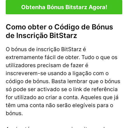
Obtenha Bónus Bitstarz Agora!
Como obter o Código de Bónus
de Inscrição BitStarz
O bónus de inscrição BitStarz é
extremamente fácil de obter. Tudo o que os
utilizadores precisam de fazer é
inscreverem-se usando a ligação com o
código de bónus. Basta lembrar que o bónus
só pode ser activado se o link de referência
for utilizado ao criar a conta. Aqueles que já
têm uma conta não serão elegíveis para o
bónus.