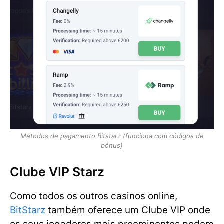
Métodos de pagamento Bitstarz (funciona com códigos de
bónus)
Clube VIP Starz
Como todos os outros casinos online,
BitStarz
também oferece um Clube VIP onde