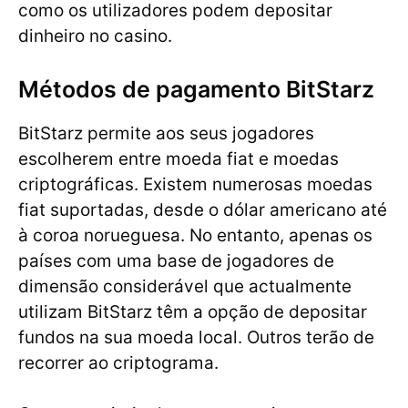
como os utilizadores podem depositar
dinheiro no casino.
Métodos de pagamento BitStarz
BitStarz permite aos seus jogadores
escolherem entre moeda fiat e moedas
criptográficas. Existem numerosas moedas
fiat suportadas, desde o dólar americano até
à coroa norueguesa. No entanto, apenas os
países com uma base de jogadores de
dimensão considerável que actualmente
utilizam BitStarz têm a opção de depositar
fundos na sua moeda local. Outros terão de
recorrer ao criptograma.