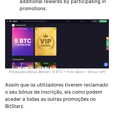
additional rewards by participating in
promotions.
Promoções Bónus Bitstarz (5 BTC + Free Spins + Bónus VIP)
Assim que os utilizadores tiverem reclamado
o seu bónus de inscrição, eis como podem
aceder a todas as outras promoções no
BitStarz.