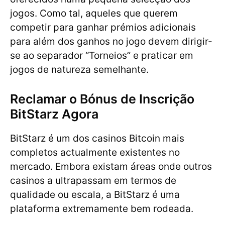
jogos. Como tal, aqueles que querem
competir para ganhar prémios adicionais
para além dos ganhos no jogo devem dirigir-
se ao separador “Torneios” e praticar em
jogos de natureza semelhante.
Reclamar o Bónus de Inscrição
BitStarz Agora
BitStarz é um dos casinos Bitcoin mais
completos actualmente existentes no
mercado. Embora existam áreas onde outros
casinos a ultrapassam em termos de
qualidade ou escala, a BitStarz é uma
plataforma extremamente bem rodeada.