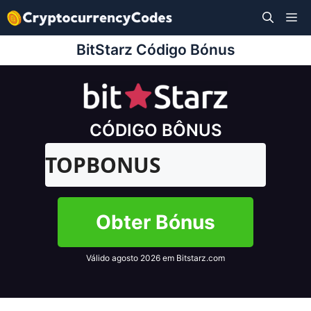
Pular
M
para
o
BitStarz Código Bónus
conteúdo
CÓDIGO BÔNUS
TOPBONUS
Obter Bónus
Válido agosto 2026 em Bitstarz.com