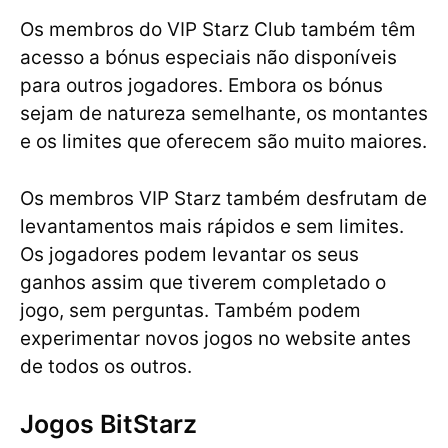
Os membros do VIP Starz Club também têm
acesso a bónus especiais não disponíveis
para outros jogadores. Embora os bónus
sejam de natureza semelhante, os montantes
e os limites que oferecem são muito maiores.
Os membros VIP Starz também desfrutam de
levantamentos mais rápidos e sem limites.
Os jogadores podem levantar os seus
ganhos assim que tiverem completado o
jogo, sem perguntas. Também podem
experimentar novos jogos no website antes
de todos os outros.
Jogos BitStarz