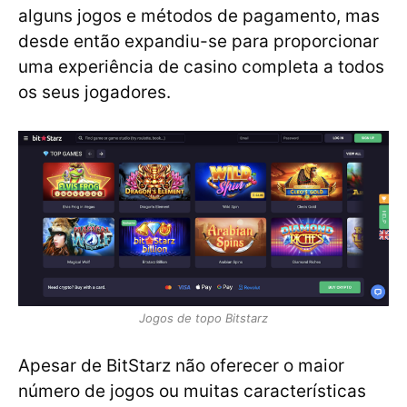
alguns jogos e métodos de pagamento, mas
desde então expandiu-se para proporcionar
uma experiência de casino completa a todos
os seus jogadores.
Jogos de topo Bitstarz
Apesar de BitStarz não oferecer o maior
número de jogos ou muitas características