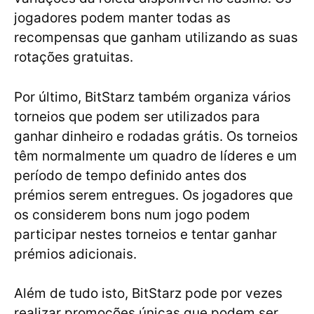
jogadores podem manter todas as
recompensas que ganham utilizando as suas
rotações gratuitas.
Por último, BitStarz também organiza vários
torneios que podem ser utilizados para
ganhar dinheiro e rodadas grátis. Os torneios
têm normalmente um quadro de líderes e um
período de tempo definido antes dos
prémios serem entregues. Os jogadores que
os considerem bons num jogo podem
participar nestes torneios e tentar ganhar
prémios adicionais.
Além de tudo isto, BitStarz pode por vezes
realizar promoções únicas que podem ser