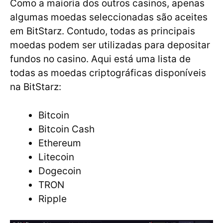
Como a maioria dos outros casinos, apenas
algumas moedas seleccionadas são aceites
em BitStarz. Contudo, todas as principais
moedas podem ser utilizadas para depositar
fundos no casino. Aqui está uma lista de
todas as moedas criptográficas disponíveis
na BitStarz:
Bitcoin
Bitcoin Cash
Ethereum
Litecoin
Dogecoin
TRON
Ripple