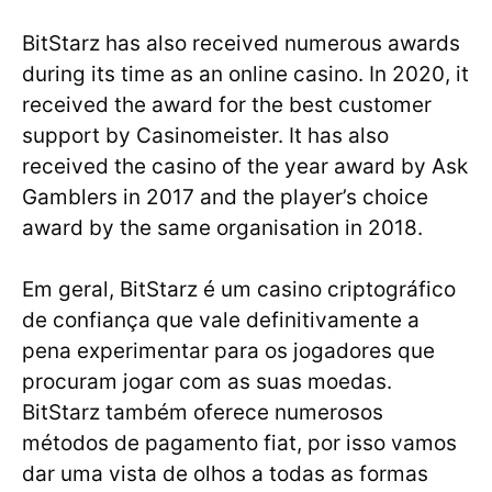
BitStarz has also received numerous awards
during its time as an online casino. In 2020, it
received the award for the best customer
support by Casinomeister. It has also
received the casino of the year award by Ask
Gamblers in 2017 and the player’s choice
award by the same organisation in 2018.
Em geral, BitStarz é um casino criptográfico
de confiança que vale definitivamente a
pena experimentar para os jogadores que
procuram jogar com as suas moedas.
BitStarz também oferece numerosos
métodos de pagamento fiat, por isso vamos
dar uma vista de olhos a todas as formas