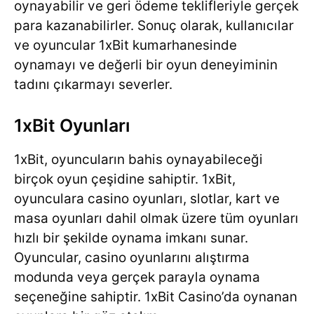
oynayabilir ve geri ödeme teklifleriyle gerçek
para kazanabilirler. Sonuç olarak, kullanıcılar
ve oyuncular 1xBit kumarhanesinde
oynamayı ve değerli bir oyun deneyiminin
tadını çıkarmayı severler.
1xBit Oyunları
1xBit, oyuncuların bahis oynayabileceği
birçok oyun çeşidine sahiptir. 1xBit,
oyunculara casino oyunları, slotlar, kart ve
masa oyunları dahil olmak üzere tüm oyunları
hızlı bir şekilde oynama imkanı sunar.
Oyuncular, casino oyunlarını alıştırma
modunda veya gerçek parayla oynama
seçeneğine sahiptir. 1xBit Casino’da oynanan