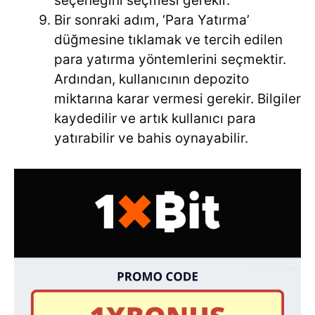
seçeneğini seçmesi gerekir.
Bir sonraki adım, ‘Para Yatırma’
düğmesine tıklamak ve tercih edilen
para yatırma yöntemlerini seçmektir.
Ardından, kullanıcının depozito
miktarına karar vermesi gerekir. Bilgiler
kaydedilir ve artık kullanıcı para
yatırabilir ve bahis oynayabilir.