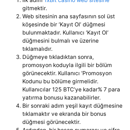
İlk adım
1xBit casino web sitesine
gitmektir.
Web sitesinin ana sayfasının sol üst
köşesinde bir ‘Kayıt Ol’ düğmesi
bulunmaktadır. Kullanıcı ‘Kayıt Ol’
düğmesini bulmalı ve üzerine
tıklamalıdır.
Düğmeye tıkladıktan sonra,
promosyon koduyla ilgili bir bölüm
görünecektir. Kullanıcı ‘Promosyon
Kodunu bu bölüme girmelidir.
Kullanıcılar 125 BTC’ye kadar% 7 para
yatırma bonusu kazanabilirler.
Bir sonraki adım yeşil kayıt düğmesine
tıklamaktır ve ekranda bir bonus
düğmesi görünecektir.