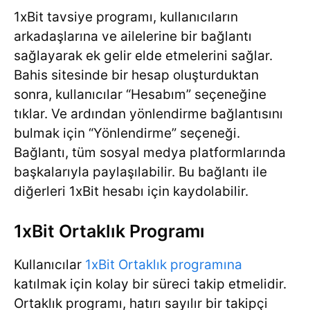
1xBit tavsiye programı, kullanıcıların
arkadaşlarına ve ailelerine bir bağlantı
sağlayarak ek gelir elde etmelerini sağlar.
Bahis sitesinde bir hesap oluşturduktan
sonra, kullanıcılar “Hesabım” seçeneğine
tıklar. Ve ardından yönlendirme bağlantısını
bulmak için “Yönlendirme” seçeneği.
Bağlantı, tüm sosyal medya platformlarında
başkalarıyla paylaşılabilir. Bu bağlantı ile
diğerleri 1xBit hesabı için kaydolabilir.
1xBit Ortaklık Programı
Kullanıcılar
1xBit Ortaklık programına
katılmak için kolay bir süreci takip etmelidir.
Ortaklık programı, hatırı sayılır bir takipçi