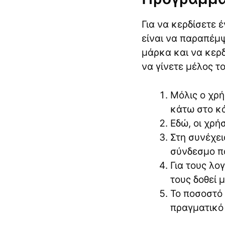
Για να κερδίσετε 
είναι να παραπέμψ
μάρκα και να κερ
να γίνετε μέλος 
Μόλις ο χρή
κάτω στο κά
Εδώ, οι χρή
Στη συνέχει
σύνδεσμο π
Για τους λ
τους δοθεί 
Το ποσοστό 
πραγματικό 