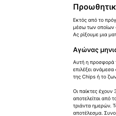
Προωθητικέ
Εκτός από το πρό
μέσω των οποίων ο
Ας ρίξουμε μια μα
Αγώνας μηνι
Αυτή η προσφορά τ
επιλέξει ανάμεσα 
της Chips ή το ζω
Οι παίκτες έχουν 
αποτελείται από τ
τριάντα ημερών. Τ
αποτέλεσμα. Συνο