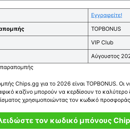
Εγγραφείτε!
απομπής
TOPBONUS
VIP Club
Αύγουστος 20
ς παραπομπής
πής Chips.gg για το 2026 είναι TOPBONUS. Οι νέ
αφικό καζίνο μπορούν να κερδίσουν το καλύτερο 
σματος χρησιμοποιώντας τον κωδικό προσφοράς
λειδώστε τον κωδικό μπόνους Chip