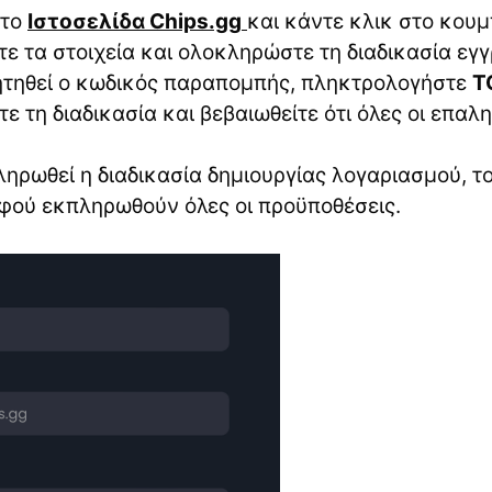
στο
Ιστοσελίδα Chips.gg
και κάντε κλικ στο κουμπ
 τα στοιχεία και ολοκληρώστε τη διαδικασία εγ
ητηθεί ο κωδικός παραπομπής, πληκτρολογήστε
T
 τη διαδικασία και βεβαιωθείτε ότι όλες οι επαλη
ηρωθεί η διαδικασία δημιουργίας λογαριασμού, τ
φού εκπληρωθούν όλες οι προϋποθέσεις.