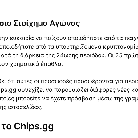
σιο Στοίχημα Αγώνας
την ευκαιρία να παίξουν οποιοδήποτε από τα παιχ
οποιοδήποτε από τα υποστηριζόμενα κρυπτονομίσ
ατά τη διάρκεια της 24ωρης περιόδου. Οι 25 πρώ
ουν χρηματικά έπαθλα.
εί ότι αυτές οι προσφορές προσφέρονται για περ
ips.gg συνεχίζει να παρουσιάζει διάφορες νέες κ
οποίες μπορείτε να έχετε πρόσβαση μέσω της γρα
ης ιστοσελίδας.
 το Chips.gg