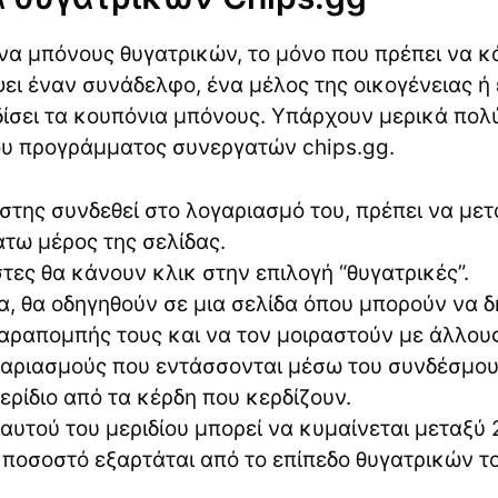
ένα μπόνους θυγατρικών, το μόνο που πρέπει να κ
ει έναν συνάδελφο, ένα μέλος της οικογένειας ή
δίσει τα κουπόνια μπόνους. Υπάρχουν μερικά πολ
του προγράμματος συνεργατών chips.gg.
στης συνδεθεί στο λογαριασμό του, πρέπει να μετ
τω μέρος της σελίδας.
στες θα κάνουν κλικ στην επιλογή “θυγατρικές”.
α, θα οδηγηθούν σε μια σελίδα όπου μπορούν να 
αραπομπής τους και να τον μοιραστούν με άλλου
ογαριασμούς που εντάσσονται μέσω του συνδέσμο
μερίδιο από τα κέρδη που κερδίζουν.
αυτού του μεριδίου μπορεί να κυμαίνεται μεταξύ 2
ποσοστό εξαρτάται από το επίπεδο θυγατρικών τ