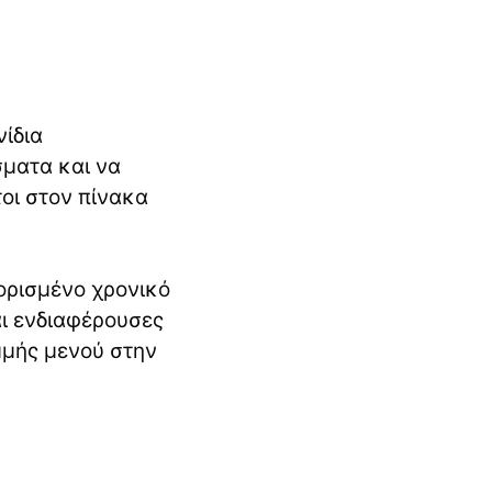
νίδια
ματα και να
τοι στον πίνακα
ιορισμένο χρονικό
αι ενδιαφέρουσες
μμής μενού στην