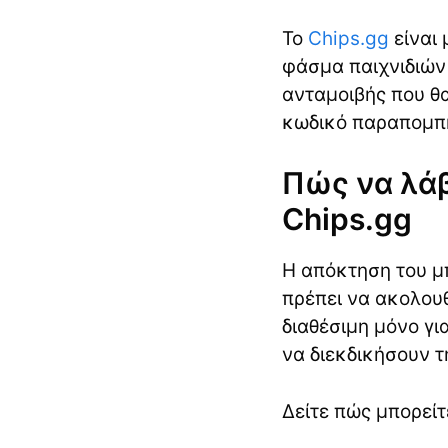
Το
Chips.gg
είναι
φάσμα παιχνιδιών
ανταμοιβής που θ
κωδικό παραπομ
Πώς να λά
Chips.gg
Η απόκτηση του μ
πρέπει να ακολουθ
διαθέσιμη μόνο γι
να διεκδικήσουν 
Δείτε πώς μπορείτ