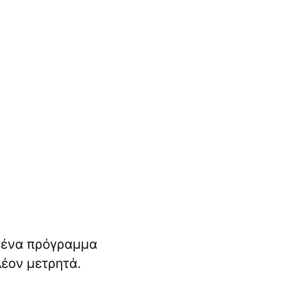
ς ένα πρόγραμμα
λέον μετρητά.