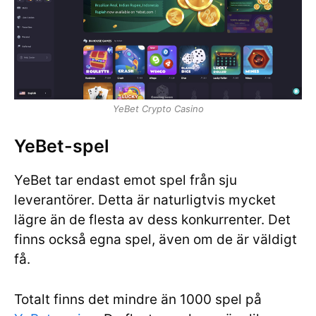
YeBet Crypto Casino
YeBet-spel
YeBet tar endast emot spel från sju
leverantörer. Detta är naturligtvis mycket
lägre än de flesta av dess konkurrenter. Det
finns också egna spel, även om de är väldigt
få.
Totalt finns det mindre än 1000 spel på