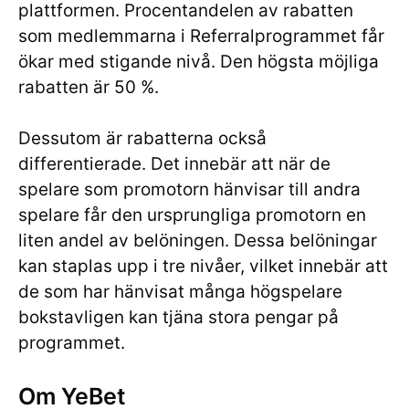
plattformen. Procentandelen av rabatten
som medlemmarna i Referralprogrammet får
ökar med stigande nivå. Den högsta möjliga
rabatten är 50 %.
Dessutom är rabatterna också
differentierade. Det innebär att när de
spelare som promotorn hänvisar till andra
spelare får den ursprungliga promotorn en
liten andel av belöningen. Dessa belöningar
kan staplas upp i tre nivåer, vilket innebär att
de som har hänvisat många högspelare
bokstavligen kan tjäna stora pengar på
programmet.
Om YeBet