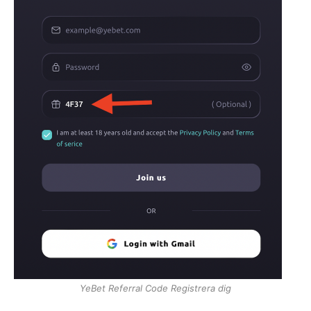
YeBet Referral Code Registrera dig