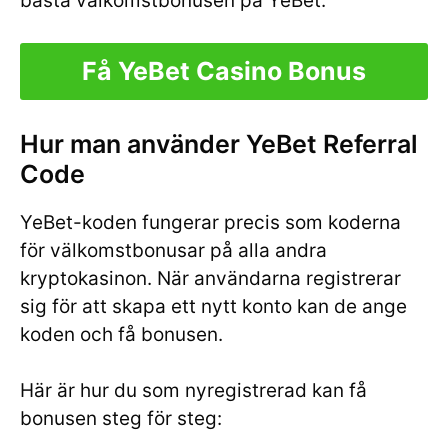
bästa välkomstbonusen på YeBet.
Få YeBet Casino Bonus
Hur man använder YeBet Referral
Code
YeBet-koden fungerar precis som koderna
för välkomstbonusar på alla andra
kryptokasinon. När användarna registrerar
sig för att skapa ett nytt konto kan de ange
koden och få bonusen.
Här är hur du som nyregistrerad kan få
bonusen steg för steg: