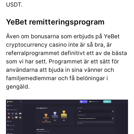
USDT.
YeBet remitteringsprogram
Även om bonusarna som erbjuds på YeBet
cryptocurrency casino inte är så bra, är
referralprogrammet definitivt ett av de bästa
som vi har sett. Programmet är ett sätt för
användarna att bjuda in sina vänner och
familjemedlemmar och få belöningar i
gengäld.